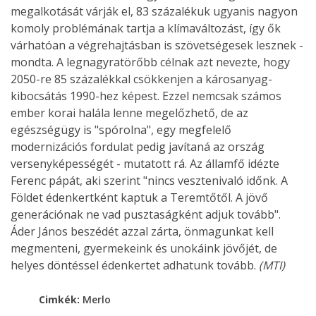
megalkotását várják el, 83 százalékuk ugyanis nagyon
komoly problémának tartja a klímaváltozást, így ők
várhatóan a végrehajtásban is szövetségesek lesznek -
mondta. A legnagyratörőbb célnak azt nevezte, hogy
2050-re 85 százalékkal csökkenjen a károsanyag-
kibocsátás 1990-hez képest. Ezzel nemcsak számos
ember korai halála lenne megelőzhető, de az
egészségügy is "spórolna", egy megfelelő
modernizációs fordulat pedig javítaná az ország
versenyképességét - mutatott rá. Az államfő idézte
Ferenc pápát, aki szerint "nincs vesztenivaló időnk. A
Földet édenkertként kaptuk a Teremtőtől. A jövő
generációnak ne vad pusztaságként adjuk tovább".
Áder János beszédét azzal zárta, önmagunkat kell
megmenteni, gyermekeink és unokáink jövőjét, de
helyes döntéssel édenkertet adhatunk tovább.
(MTI)
Cimkék:
Merlo