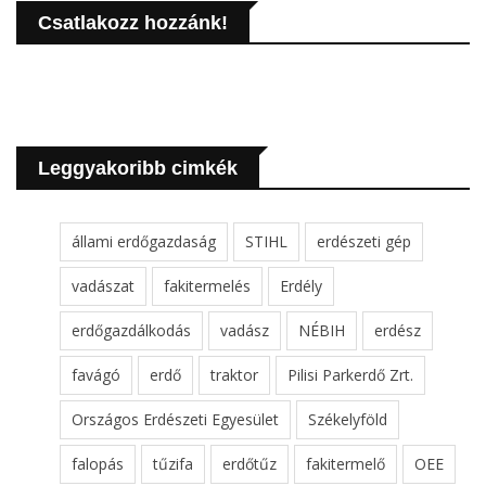
Csatlakozz hozzánk!
Leggyakoribb cimkék
állami erdőgazdaság
STIHL
erdészeti gép
vadászat
fakitermelés
Erdély
erdőgazdálkodás
vadász
NÉBIH
erdész
favágó
erdő
traktor
Pilisi Parkerdő Zrt.
Országos Erdészeti Egyesület
Székelyföld
falopás
tűzifa
erdőtűz
fakitermelő
OEE