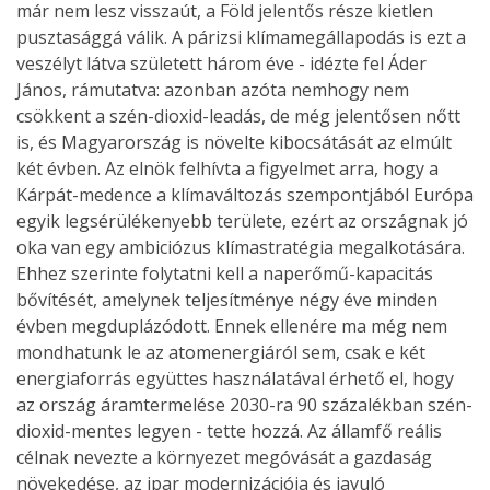
már nem lesz visszaút, a Föld jelentős része kietlen
pusztasággá válik. A párizsi klímamegállapodás is ezt a
veszélyt látva született három éve - idézte fel Áder
János, rámutatva: azonban azóta nemhogy nem
csökkent a szén-dioxid-leadás, de még jelentősen nőtt
is, és Magyarország is növelte kibocsátását az elmúlt
két évben. Az elnök felhívta a figyelmet arra, hogy a
Kárpát-medence a klímaváltozás szempontjából Európa
egyik legsérülékenyebb területe, ezért az országnak jó
oka van egy ambiciózus klímastratégia megalkotására.
Ehhez szerinte folytatni kell a naperőmű-kapacitás
bővítését, amelynek teljesítménye négy éve minden
évben megduplázódott. Ennek ellenére ma még nem
mondhatunk le az atomenergiáról sem, csak e két
energiaforrás együttes használatával érhető el, hogy
az ország áramtermelése 2030-ra 90 százalékban szén-
dioxid-mentes legyen - tette hozzá. Az államfő reális
célnak nevezte a környezet megóvását a gazdaság
növekedése, az ipar modernizációja és javuló