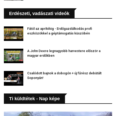
Erdészeti, vadászati videók
Fától az aprítékig - Erdőgazdálkodás profi
eszközökkel a géptámogatás küszöbén
A John Deere legnagyobb harvestere először a
magyar erdőkben
Csalódott bajnok a dobogón + új fűrész debütált
Soponyán!
Ti küldtétek - Nap képe