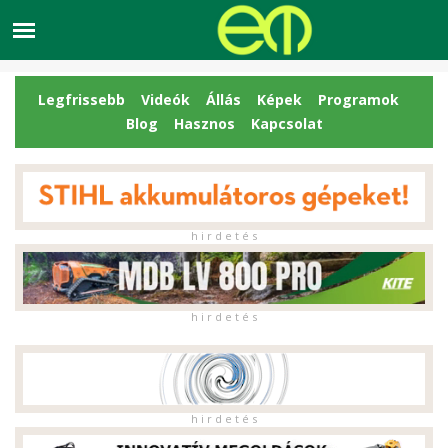
Legfrissebb
Videók
Állás
Képek
Programok
Blog
Hasznos
Kapcsolat
h i r d e t é s
h i r d e t é s
h i r d e t é s