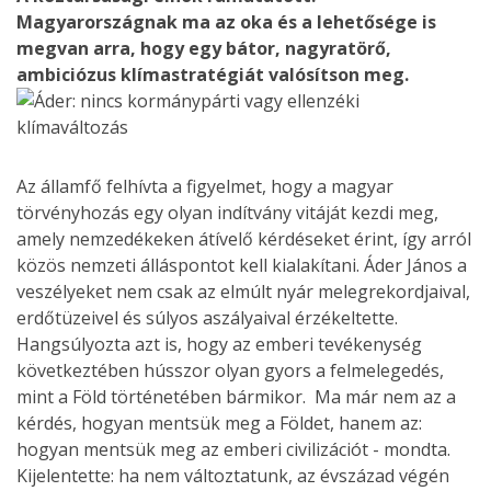
Magyarországnak ma az oka és a lehetősége is
megvan arra, hogy egy bátor, nagyratörő,
ambiciózus klímastratégiát valósítson meg.
Az államfő felhívta a figyelmet, hogy a magyar
törvényhozás egy olyan indítvány vitáját kezdi meg,
amely nemzedékeken átívelő kérdéseket érint, így arról
közös nemzeti álláspontot kell kialakítani. Áder János a
veszélyeket nem csak az elmúlt nyár melegrekordjaival,
erdőtüzeivel és súlyos aszályaival érzékeltette.
Hangsúlyozta azt is, hogy az emberi tevékenység
következtében hússzor olyan gyors a felmelegedés,
mint a Föld történetében bármikor. Ma már nem az a
kérdés, hogyan mentsük meg a Földet, hanem az:
hogyan mentsük meg az emberi civilizációt - mondta.
Kijelentette: ha nem változtatunk, az évszázad végén