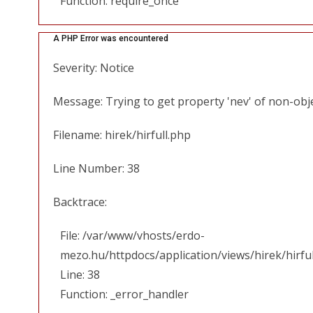
Function: require_once
A PHP Error was encountered
Severity: Notice
Message: Trying to get property 'nev' of non-obj
Filename: hirek/hirfull.php
Line Number: 38
Backtrace:
File: /var/www/vhosts/erdo-
mezo.hu/httpdocs/application/views/hirek/hirfu
Line: 38
Function: _error_handler