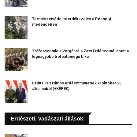
Természetvédelmi erdőkezelés a Pécselyi-
medencében
Trófeaszemle a Vergánál: a Zirci Erdészetnél esett a
legnagyobb trófeatömegű bika
Ezúttal is számos erdészt tüntettek ki október 23.
alkalmából (+KÉPEK)
Erdészeti, vadászati állások