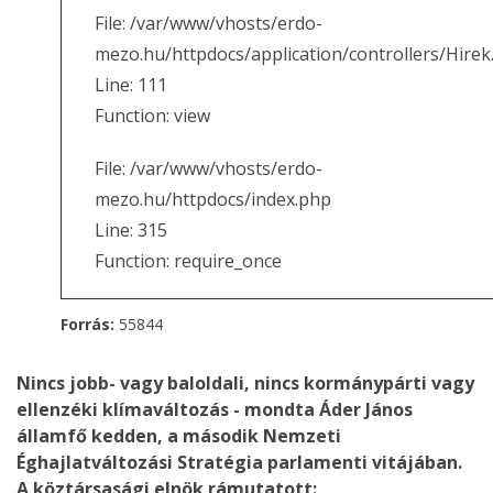
File: /var/www/vhosts/erdo-
mezo.hu/httpdocs/application/controllers/Hirek
Line: 111
Function: view
File: /var/www/vhosts/erdo-
mezo.hu/httpdocs/index.php
Line: 315
Function: require_once
Forrás:
55844
Nincs jobb- vagy baloldali, nincs kormánypárti vagy
ellenzéki klímaváltozás - mondta Áder János
államfő kedden, a második Nemzeti
Éghajlatváltozási Stratégia parlamenti vitájában.
A köztársasági elnök rámutatott: