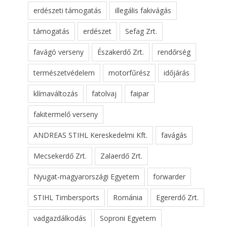
erdészeti támogatás
illegális fakivágás
támogatás
erdészet
Sefag Zrt.
favágó verseny
Északerdő Zrt.
rendőrség
természetvédelem
motorfűrész
időjárás
klímaváltozás
fatolvaj
faipar
fakitermelő verseny
ANDREAS STIHL Kereskedelmi Kft.
favágás
Mecsekerdő Zrt.
Zalaerdő Zrt.
Nyugat-magyarországi Egyetem
forwarder
STIHL Timbersports
Románia
Egererdő Zrt.
vadgazdálkodás
Soproni Egyetem