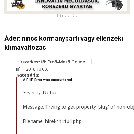
h i r d e t é s
Áder: nincs kormánypárti vagy ellenzéki
klímaváltozás
Hírszerkesztő: Erdő-Mező Online
2018.10.03.
Kategória:
A PHP Error was encountered
Severity: Notice
Message: Trying to get property 'slug' of non-ob
Filename: hirek/hirfull.php