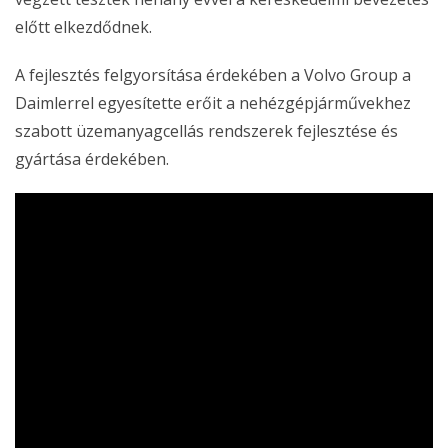
előtt elkezdődnek.
A fejlesztés felgyorsítása érdekében a Volvo Group a
Daimlerrel egyesítette erőit a nehézgépjárművekhez
szabott üzemanyagcellás rendszerek fejlesztése és
gyártása érdekében.