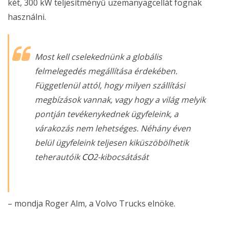
két, 300 kW teljesítményű üzemanyagcellát fognak
használni.
Most kell cselekednünk a globális
felmelegedés megállítása érdekében.
Függetlenül attól, hogy milyen szállítási
megbízások vannak, vagy hogy a világ melyik
pontján tevékenykednek ügyfeleink, a
várakozás nem lehetséges. Néhány éven
belül ügyfeleink teljesen kiküszöbölhetik
teherautóik
CO
2-kibocsátását
– mondja Roger Alm, a Volvo Trucks elnöke.