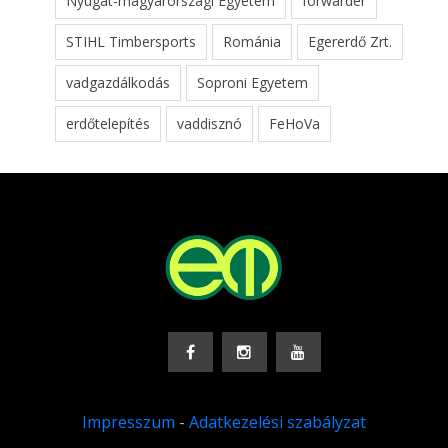
Nyugat-magyarországi Egyetem
forwarder
STIHL Timbersports
Románia
Egererdő Zrt.
vadgazdálkodás
Soproni Egyetem
erdőtelepítés
vaddisznó
FeHoVa
Impresszum
-
Adatkezelési szabályzat