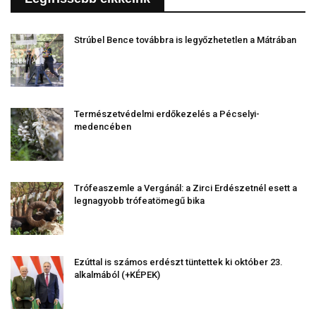
Strúbel Bence továbbra is legyőzhetetlen a Mátrában
Természetvédelmi erdőkezelés a Pécselyi-
medencében
Trófeaszemle a Vergánál: a Zirci Erdészetnél esett a
legnagyobb trófeatömegű bika
Ezúttal is számos erdészt tüntettek ki október 23.
alkalmából (+KÉPEK)