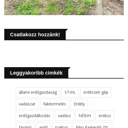
Csatlakozz hozzánk!
Leggyakoribb cimkék
állami erdőgazdaság
STIHL
erdészeti gép
vadászat
fakitermelés
Erdély
erdőgazdálkodás
vadász
NÉBIH
erdész
favágó
erdő
traktor
Pilisi Parkerdő Zrt.