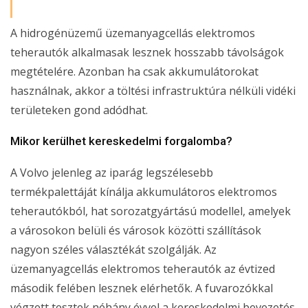
A hidrogénüzemű üzemanyagcellás elektromos
teherautók alkalmasak lesznek hosszabb távolságok
megtételére. Azonban ha csak akkumulátorokat
használnak, akkor a töltési infrastruktúra nélküli vidéki
területeken gond adódhat.
Mikor kerülhet kereskedelmi forgalomba?
A Volvo jelenleg az iparág legszélesebb
termékpalettáját kínálja akkumulátoros elektromos
teherautókból, hat sorozatgyártású modellel, amelyek
a városokon belüli és városok közötti szállítások
nagyon széles választékát szolgálják. Az
üzemanyagcellás elektromos teherautók az évtized
második felében lesznek elérhetők. A fuvarozókkal
végzett tesztek néhány évvel a kereskedelmi bevezetés