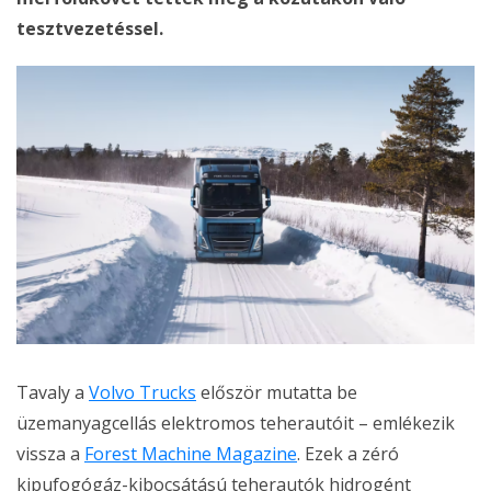
tesztvezetéssel.
Tavaly a
Volvo Trucks
először mutatta be
üzemanyagcellás elektromos teherautóit – emlékezik
vissza a
Forest Machine Magazine
. Ezek a zéró
kipufogógáz-kibocsátású teherautók hidrogént