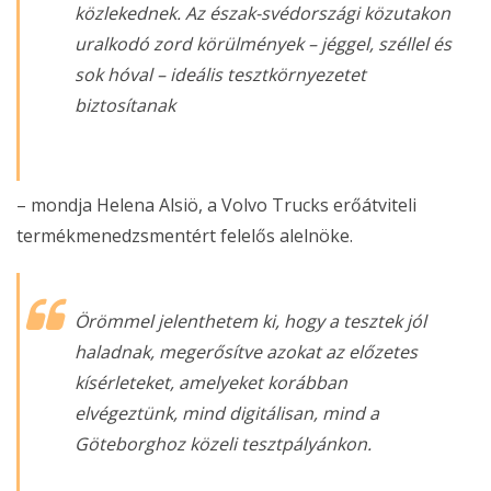
közlekednek. Az észak-svédországi közutakon
uralkodó zord körülmények – jéggel, széllel és
sok hóval – ideális tesztkörnyezetet
biztosítanak
– mondja Helena Alsiö, a Volvo Trucks erőátviteli
termékmenedzsmentért felelős alelnöke.
Örömmel jelenthetem ki, hogy a tesztek jól
haladnak, megerősítve azokat az előzetes
kísérleteket, amelyeket korábban
elvégeztünk, mind digitálisan, mind a
Göteborghoz közeli tesztpályánkon.