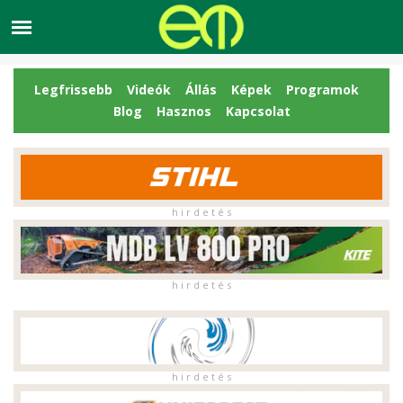
Legfrissebb
Videók
Állás
Képek
Programok
Blog
Hasznos
Kapcsolat
h i r d e t é s
h i r d e t é s
h i r d e t é s