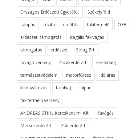
Országos Erdészeti Egyesület
Székelyföld
falopás
tűzifa
erdőtűz
fakitermelő
OEE
erdészeti támogatás
illegális fakivágás
támogatás
erdészet
Sefag Zrt.
favágó verseny
Északerdő Zrt.
rendőrség
természetvédelem
motorfűrész
időjárás
klímaváltozás
fatolvaj
faipar
fakitermelő verseny
ANDREAS STIHL Kereskedelmi Kft.
favágás
Mecsekerdő Zrt.
Zalaerdő Zrt.