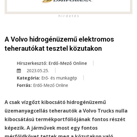
h i r d e t é s
A Volvo hidrogénüzemű elektromos
teherautókat tesztel közutakon
Hírszerkesztő: Erdő-Mező Online
2023.05.25.
Kategória:
Erő- és munkagép
Forrás:
Erdő-Mező Online
A csak vízgőzt kibocsátó hidrogénüzemű
üzemanyagcellás teherautók a Volvo Trucks nulla
kibocsátású termékportfóliójának fontos részét
képezik. A járművek most egy fontos
mérföldkövet tettek meg a közutakon való