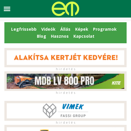
Legfrissebb
Videók
Állás
Képek
Programok
Blog
Hasznos
Kapcsolat
h i r d e t é s
h i r d e t é s
h i r d e t é s