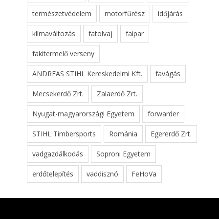
természetvédelem
motorfűrész
időjárás
klímaváltozás
fatolvaj
faipar
fakitermelő verseny
ANDREAS STIHL Kereskedelmi Kft.
favágás
Mecsekerdő Zrt.
Zalaerdő Zrt.
Nyugat-magyarországi Egyetem
forwarder
STIHL Timbersports
Románia
Egererdő Zrt.
vadgazdálkodás
Soproni Egyetem
erdőtelepítés
vaddisznó
FeHoVa