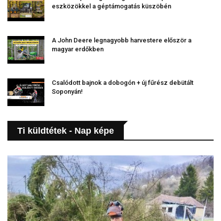
eszközökkel a géptámogatás küszöbén
A John Deere legnagyobb harvestere először a
magyar erdőkben
Csalódott bajnok a dobogón + új fűrész debütált
Soponyán!
Ti küldtétek - Nap képe