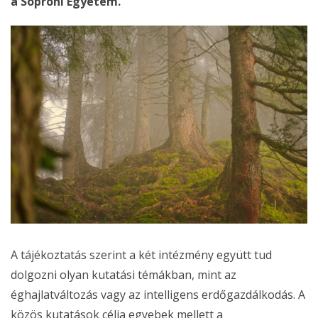
a Soproni Egyetem.
A tájékoztatás szerint a két intézmény együtt tud
dolgozni olyan kutatási témákban, mint az
éghajlatváltozás vagy az intelligens erdőgazdálkodás. A
közös kutatások célja egyebek mellett a