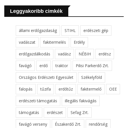
Leggyakoribb cimkék
állami erdőgazdaság
STIHL
erdészeti gép
vadászat
fakitermelés
Erdély
erdőgazdálkodás
vadász
NÉBIH
erdész
favágó
erdő
traktor
Pilisi Parkerdő Zrt.
Országos Erdészeti Egyesület
Székelyföld
falopás
tűzifa
erdőtűz
fakitermelő
OEE
erdészeti támogatás
illegális fakivágás
támogatás
erdészet
Sefag Zrt.
favágó verseny
Északerdő Zrt.
rendőrség