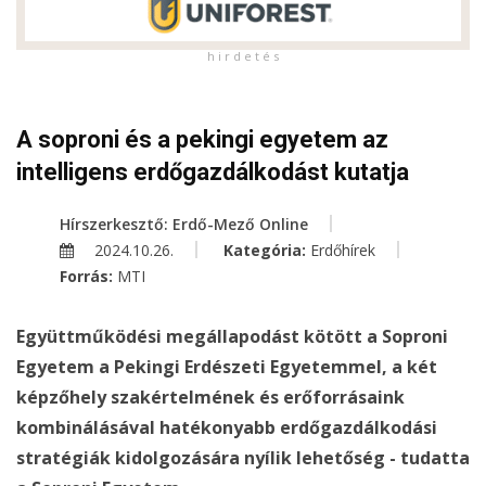
h i r d e t é s
A soproni és a pekingi egyetem az
intelligens erdőgazdálkodást kutatja
Hírszerkesztő: Erdő-Mező Online
2024.10.26.
Kategória:
Erdőhírek
Forrás:
MTI
Együttműködési megállapodást kötött a Soproni
Egyetem a Pekingi Erdészeti Egyetemmel, a két
képzőhely szakértelmének és erőforrásaink
kombinálásával hatékonyabb erdőgazdálkodási
stratégiák kidolgozására nyílik lehetőség - tudatta