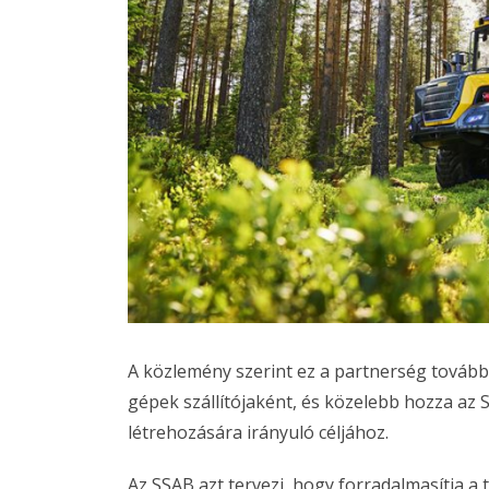
A közlemény szerint ez a partnerség tovább 
gépek szállítójaként, és közelebb hozza az 
létrehozására irányuló céljához.
Az SSAB azt tervezi, hogy forradalmasítja a t