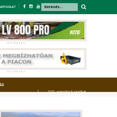
KAPCSOLAT
h i r d e t é s
h i r d e t é s
ÁG
2026. augusztus 8. szombat,
László
napja