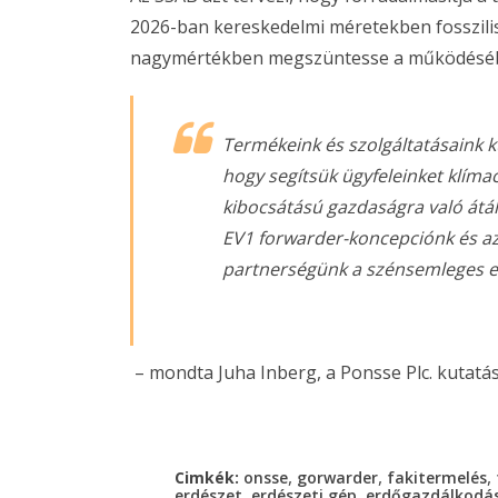
2026-ban kereskedelmi méretekben fosszilis 
nagymértékben megszüntesse a működésébő
Termékeink és szolgáltatásaink k
hogy segítsük ügyfeleinket klímac
kibocsátású gazdaságra való átá
EV1 forwarder-koncepciónk és az 
partnerségünk a szénsemleges er
– mondta Juha Inberg, a Ponsse Plc. kutatás-
,
,
,
Cimkék:
onsse
gorwarder
fakitermelés
,
,
erdészet
erdészeti gép
erdőgazdálkodá