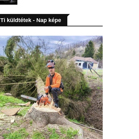
Ti küldtétek - Nap képe