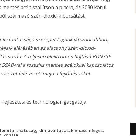
mentes acélt szállítson a piacra, és 2030 körül
l származó szén-dioxid-kibocsátást.
ulcsfontosságú szerepet fognak játszani abban,
éljaik elérésében az alacsony szén-dioxid-
llás során. A teljesen elektromos hajtású PONSSE
SSAB-val a fosszilis mentes acélokkal kapcsolatos
dészet felé vezeti majd a fejlődésünket
fejlesztési és technológiai igazgatója.
,
,
,
fenntarthatóság
klímaváltozás
klímasemleges
,
s
Ponsse