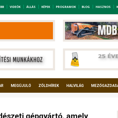
EBB
VIDEÓK
ÁLLÁS
KÉPEK
PROGRAMOK
BLOG
HASZNOS
AR
MEGÚJULÓ
ZÖLDHÍREK
HALVILÁG
MEZŐGAZDAS
rdészeti gépgyártó, amely