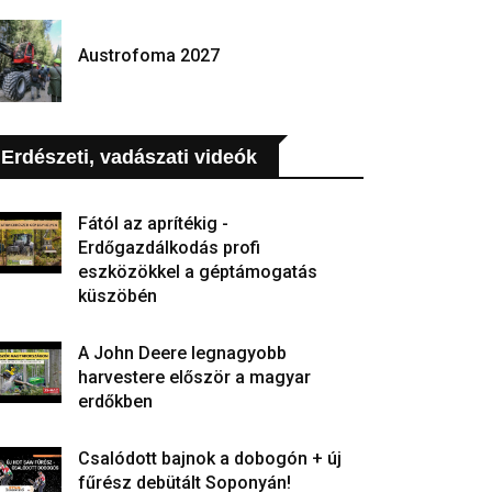
Austrofoma 2027
Erdészeti, vadászati videók
Fától az aprítékig -
Erdőgazdálkodás profi
eszközökkel a géptámogatás
küszöbén
A John Deere legnagyobb
harvestere először a magyar
erdőkben
Csalódott bajnok a dobogón + új
fűrész debütált Soponyán!