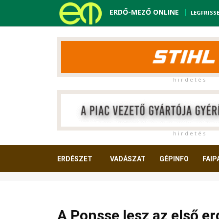
ERDŐ-MEZŐ ONLINE
LEGFRISS
h i r d e t é s
h i r d e t é s
ERDÉSZET
VADÁSZAT
GÉPINFO
FAIP
OLVASNIVALÓ
A Ponsse lesz az első e