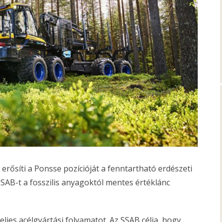
erősíti a Ponsse pozícióját a fenntartható erdészeti
SSAB-t a fosszilis anyagoktól mentes értéklánc
eljes acélgyártási folyamatot. Az SSAB célja, hogy