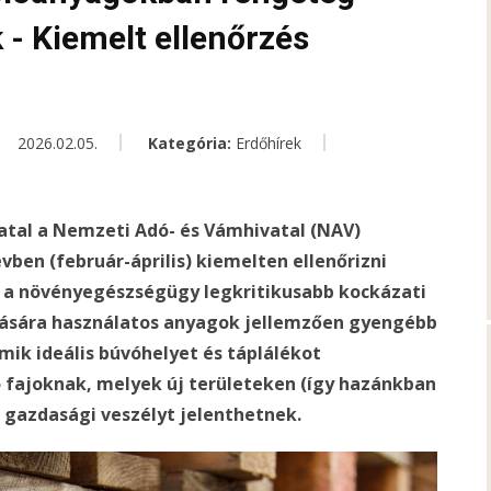
 - Kiemelt ellenőrzés
2026.02.05.
Kategória:
Erdőhírek
atal a Nemzeti Adó- és Vámhivatal (NAV)
en (február-április) kiemelten ellenőrizni
 a növényegészségügy legkritikusabb kockázati
vására használatos anyagok jellemzően gyengébb
mik ideális búvóhelyet és táplálékot
tó fajoknak, melyek új területeken (így hazánkban
 gazdasági veszélyt jelenthetnek.