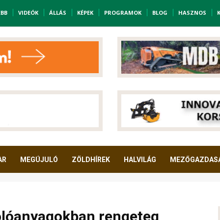
EBB
VIDEÓK
ÁLLÁS
KÉPEK
PROGRAMOK
BLOG
HASZNOS
AR
MEGÚJULÓ
ZÖLDHÍREK
HALVILÁG
MEZŐGAZDAS
olóanyagokban rengeteg