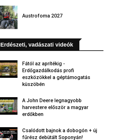
Austrofoma 2027
Erdészeti, vadászati videók
Fától az aprítékig -
Erdőgazdálkodás profi
eszközökkel a géptámogatás
küszöbén
A John Deere legnagyobb
harvestere először a magyar
erdőkben
Csalódott bajnok a dobogón + új
fűrész debütált Soponyán!