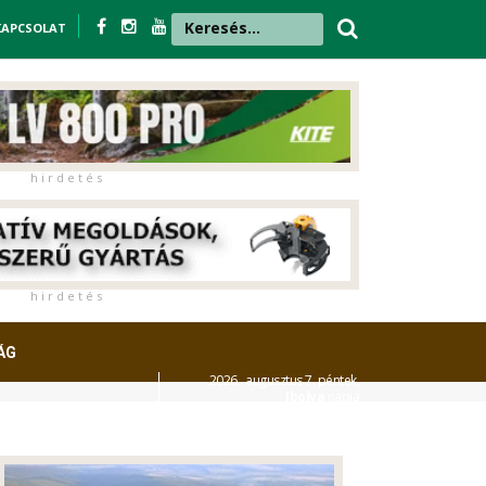
KAPCSOLAT
h i r d e t é s
h i r d e t é s
ÁG
2026. augusztus 7. péntek,
Ibolya
napja