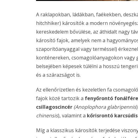
A raklapokban, ládákban, faékekben, deszk
hitchhiker) károsítók a modern növényegész
kereskedelem bővülése, az áthidalt nagy táv
károsító fajok, amelyek nem a hagyományos
szaporítóanyaggal vagy terméssel) érkezne
konténereken, csomagolóanyagokon vagy 
belsejében képesek túlélni a hosszú tenger
és a szárazságot is.
Az ellenőrizetlen és kezeletlen fa csomag
fajok közé tartozik a
fenyőrontó fonálfér
csillagoscincér
(Anoplophora glabripennis
chinensis
), valamint a
kőrisrontó karcsúdí
Míg a klasszikus károsítók terjedése viszo