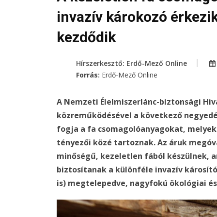
invazív károkozó érkezik
kezdődik
Hírszerkesztő: Erdő-Mező Online
Forrás:
Erdő-Mező Online
A Nemzeti Élelmiszerlánc-biztonsági Hiv
közreműködésével a következő negyedévb
fogja a fa csomagolóanyagokat, melyek
tényezői közé tartoznak. Az áruk megó
minőségű, kezeletlen fából készülnek, a
biztosítanak a különféle invazív károsí
is) megtelepedve, nagyfokú ökológiai és