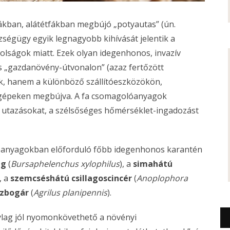
ákban, alátétfákban megbújó „potyautas” (ún.
ségügy egyik legnagyobb kihívását jelentik a
olságok miatt. Ezek olyan idegenhonos, invazív
 „gazdanövény-útvonalon” (azaz fertőzött
k, hanem a különböző szállítóeszközökön,
gépeken megbújva. A fa csomagolóanyagok
i utazásokat, a szélsőséges hőmérséklet-ingadozást
olóanyagokban előforduló főbb idegenhonos karantén
eg
(
Bursaphelenchus xylophilus
), a
simahátú
), a
szemcséshátú csillagoscincér
(
Anoplophora
szbogár
(
Agrilus planipennis
).
nylag jól nyomonkövethető a növényi