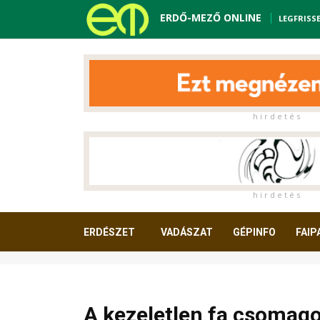
ERDŐ-MEZŐ ONLINE
LEGFRISS
h i r d e t é s
h i r d e t é s
ERDÉSZET
VADÁSZAT
GÉPINFO
FAIP
OLVASNIVALÓ
A kezeletlen fa csomag