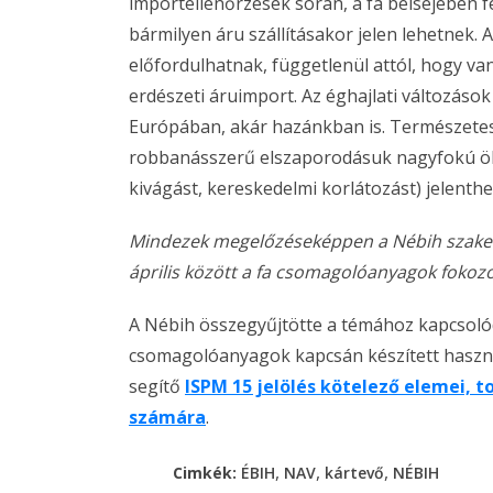
importellenőrzések során, a fa belsejében fej
bármilyen áru szállításakor jelen lehetnek.
előfordulhatnak, függetlenül attól, hogy 
erdészeti áruimport. Az éghajlati változáso
Európában, akár hazánkban is. Természetes 
robbanásszerű elszaporodásuk nagyfokú öko
kivágást, kereskedelmi korlátozást) jelenthe
Mindezek megelőzéseképpen a Nébih szake
április között a fa csomagolóanyagok fokozo
A Nébih összegyűjtötte a témához kapcsolód
csomagolóanyagok kapcsán készített haszn
segítő
ISPM 15 jelölés kötelező elemei, t
számára
.
,
,
,
Cimkék:
ÉBIH
NAV
kártevő
NÉBIH