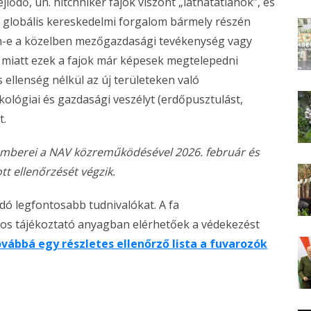
lődő, ún. hitchhiker fajok viszont „láthatatlanok”, és
 A globális kereskedelmi forgalom bármely részén
van-e a közelben mezőgazdasági tevékenység vagy
k miatt ezek a fajok már képesek megtelepedni
ellenség nélkül az új területeken való
lógiai és gazdasági veszélyt (erdőpusztulást,
t.
mberei a NAV közreműködésével 2026. február és
tt ellenőrzését végzik.
ó legfontosabb tudnivalókat. A fa
os tájékoztató anyagban elérhetőek a védekezést
ovábbá egy részletes ellenőrző lista a fuvarozók