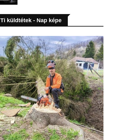
Ti küldtétek - Nap képe