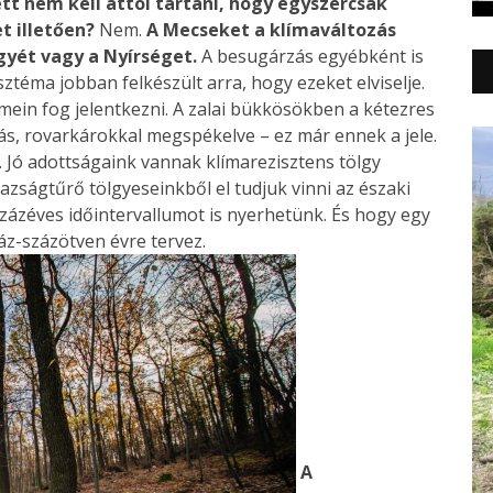
tt nem kell attól tartani, hogy egyszercsak
t illetően?
Nem.
A Mecseket a klímaváltozás
gyét vagy a Nyírséget.
A besugárzás egyébként is
téma jobban felkészült arra, hogy ezeket elviselje.
mein fog jelentkezni. A zalai bükkösökben a kétezres
ás, rovarkárokkal megspékelve – ez már ennek a jele.
Jó adottságaink vannak klímarezisztens tölgy
razságtűrő tölgyeseinkből el tudjuk vinni az északi
százéves időintervallumot is nyerhetünk. És hogy egy
áz-százötven évre tervez.
A