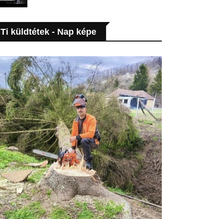
Ti küldtétek - Nap képe