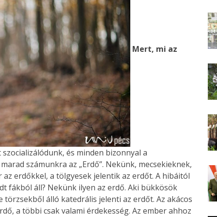
Mert, mi az
szocializálódunk, és minden bizonnyal a
k marad számunkra az „Erdő”. Nekünk, mecsekieknek,
az erdőkkel, a tölgyesek jelentik az erdőt. A hibáitól
t fákból áll? Nekünk ilyen az erdő. Aki bükkösök
törzsekből álló katedrális jelenti az erdőt. Az akácos
erdő, a többi csak valami érdekesség. Az ember ahhoz