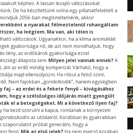
ialakult képhez. A lassan lezajló változásokat
lünk. De ha készítettünk volna egy pillanatfelvételt a
t mondjuk 2056-ban megismételnénk, akkor
erekként a nyarakat félmeztelenül rohangáltam
étszer, ha leégtem. Ma van, aki télen is
lható változások. Ugyanakkor, ha a klíma anomáliáit
őségek gyakorisága nő, de azt nem mondhatjuk, hogy
és tény, az erdőkárok gyakorisága ezzel
észségi állapota sem.
Milyen jelei vannak ennek?
A
het, ám az erdő mindig kompenzál. Várható, hogy a
lja majd ellensúlyozni. Ha ritkul a felső szint,
 erdő. Nem fajokban „gondolkodik”, hanem egységben
 faj – az erdei és a fekete fenyő – kivágásához
am, hogy a szélsőséges időjárás miatt gyengült
ák el a betegségeket. Mi a következő ilyen faj?
y ha kezd szorulni a kapca, romlanak a környezeti
n gondoskodni az utódairól. Korábban és gyakrabban
b szaporulatot próbál generálni, hogy a
jon fenn.
Mik az első jelek?
Ha nem magzó korában