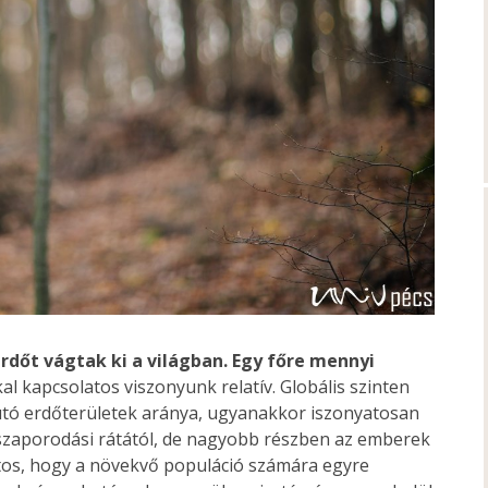
rdőt vágtak ki a világban. Egy főre mennyi
l kapcsolatos viszonyunk relatív. Globális szinten
utó erdőterületek aránya, ugyanakkor iszonyatosan
zaporodási rátától, de nagyobb részben az emberek
ztos, hogy a növekvő populáció számára egyre