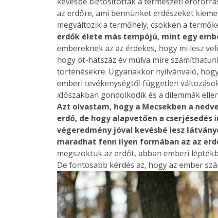
kevésbé biztosítottak a természeti erőforrá
az erdőre, ami bennünket erdészeket kiemel
megváltozik a termőhely, csökken a termőké
erdők élete más tempójú, mint egy embe
embereknek az az érdekes, hogy mi lesz vel
hogy öt-hatszáz év múlva mire számíthatunk
történésekre. Ugyanakkor nyilvánvaló, hog
emberi tevékenységtől független változások
időszakban gondolkodik és a dilemmák elle
Azt olvastam, hogy a Mecsekben a nedv
erdő, de hogy alapvetően a cserjésedés i
végeredmény jóval kevésbé lesz látványo
maradhat fenn ilyen formában az az er
megszoktuk az erdőt, abban emberi léptékb
De fontosabb kérdés az, hogy az ember szám