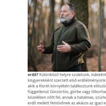
erdő?
Különböző helyre születünk, másként 
kisgyerekként szerzett első erdőélményün
akik a Kisrét környékén találkoztunk először 
függetlenül. Göcsörtös, görbe vagy tőkorhad
közelében nőtt fel, annak a hatalmas, szürke 
erdő mellett felnövőnek az akácos az igazi 