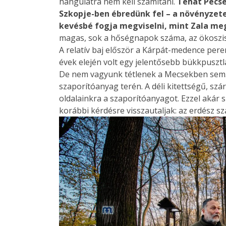
hangulatra nem kell számítani.
Tehát Pécse
Szkopje-ben ébredünk fel – a növényzete
kevésbé fogja megviselni, mint Zala me
magas, sok a hőségnapok száma, az ökoszisz
A relatív baj először a Kárpát-medence pere
évek elején volt egy jelentősebb bükkpusztl
De nem vagyunk tétlenek a Mecsekben sem. 
szaporítóanyag terén. A déli kitettségű, szá
oldalainkra a szaporítóanyagot. Ezzel akár 
korábbi kérdésre visszautaljak: az erdész sz