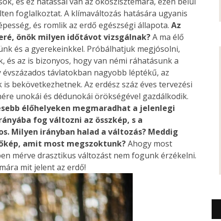
sok, és ez hatással van az ökoszisztémára, ezen belül
ten foglalkoztat. A klímaváltozás hatására ugyanis
pesség, és romlik az erdő egészségi állapota.
Az
ré, önök milyen időtávot vizsgálnak?
A ma élő
ünk és a gyerekeinkkel. Próbálhatjuk megjósolni,
, és az is bizonyos, hogy van némi ráhatásunk a
y évszázados távlatokban nagyobb léptékű, az
 is bekövetkezhetnek. Az erdész száz éves tervezési
nére unokái és dédunokái örökségével gazdálkodik.
esebb élőhelyeken megmaradhat a jelenlegi
rányába fog változni az összkép, s a
s. Milyen irányban halad a változás? Meddig
dőkép, amit most megszoktunk?
Ahogy most
en mérve drasztikus változást nem fogunk érzékelni.
ára mit jelent az erdő!