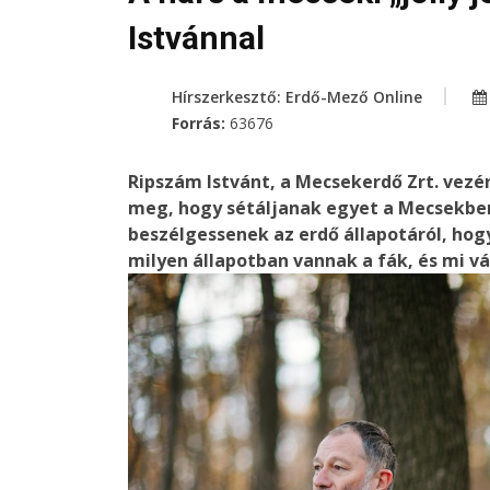
Istvánnal
Hírszerkesztő: Erdő-Mező Online
Forrás:
63676
Ripszám Istvánt, a Mecsekerdő Zrt. vezé
meg, hogy sétáljanak egyet a Mecsekben
beszélgessenek az erdő állapotáról, hogy
milyen állapotban vannak a fák, és mi v