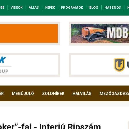
EBB
VIDEÓK
ÁLLÁS
KÉPEK
PROGRAMOK
BLOG
HASZNOS
AR
MEGÚJULÓ
ZÖLDHÍREK
HALVILÁG
MEZŐGAZDAS
oker”-faj - Interjú Ripszám