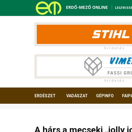
ERDŐ-MEZŐ ONLINE
LEGFRISS
h i r d e t é s
h i r d e t é s
ERDÉSZET
VADÁSZAT
GÉPINFO
FAIP
OLVASNIVALÓ
A hárs a mecseki „jolly j