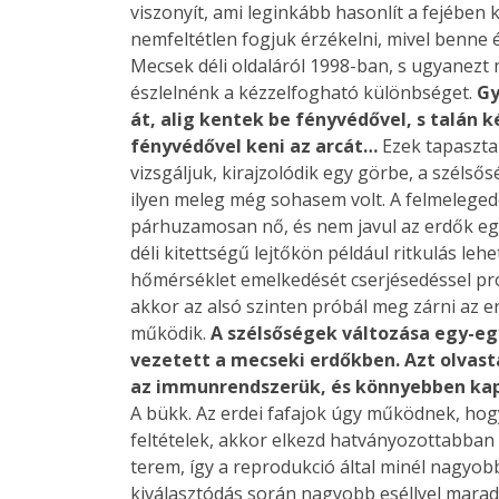
viszonyít, ami leginkább hasonlít a fejében k
nemfeltétlen fogjuk érzékelni, mivel benne é
Mecsek déli oldaláról 1998-ban, s ugyanez
észlelnénk a kézzelfogható különbséget.
Gy
át, alig kentek be fényvédővel, s talán k
fényvédővel keni az arcát…
Ezek tapaszta
vizsgáljuk, kirajzolódik egy görbe, a széls
ilyen meleg még sohasem volt. A felmeleged
párhuzamosan nő, és nem javul az erdők eg
déli kitettségű lejtőkön például ritkulás le
hőmérséklet emelkedését cserjésedéssel próbá
akkor az alsó szinten próbál meg zárni az
működik.
A szélsőségek változása egy-egy
vezetett a mecseki erdőkben. Azt olvast
az immunrendszerük, és könnyebben kapt
A bükk. Az erdei fafajok úgy működnek, hog
feltételek, akkor elkezd hatványozottabba
terem, így a reprodukció által minél nagyob
kiválasztódás során nagyobb eséllyel marad