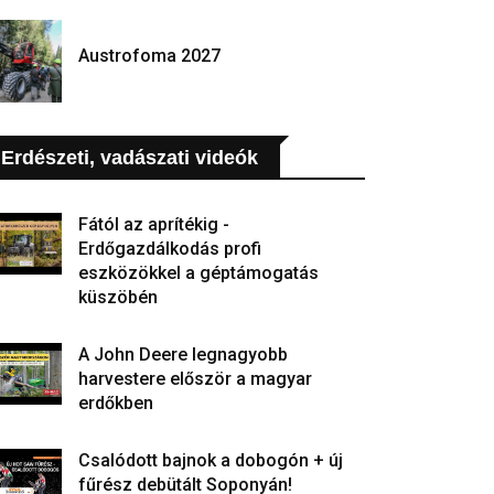
Austrofoma 2027
Erdészeti, vadászati videók
Fától az aprítékig -
Erdőgazdálkodás profi
eszközökkel a géptámogatás
küszöbén
A John Deere legnagyobb
harvestere először a magyar
erdőkben
Csalódott bajnok a dobogón + új
fűrész debütált Soponyán!