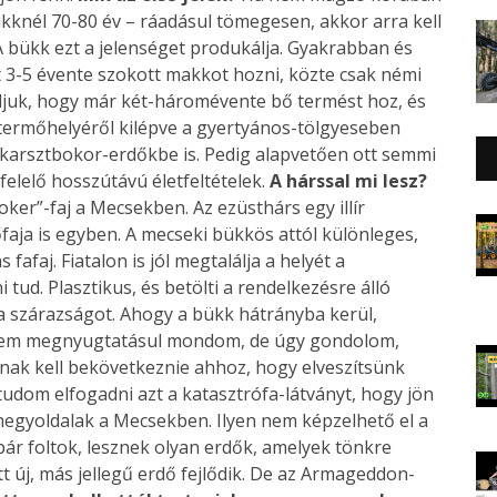
ükknél 70-80 év – ráadásul tömegesen, akkor arra kell
A bükk ezt a jelenséget produkálja. Gyakrabban és
 3-5 évente szokott makkot hozni, közte csak némi
ljuk, hogy már két-háromévente bő termést hoz, és
 termőhelyéről kilépve a gyertyános-tölgyeseben
ű karsztbokor-erdőkbe is. Pedig alapvetően ott semmi
felelő hosszútávú életfeltételek.
A hárssal mi lesz?
oker”-faj a Mecsekben. Az ezüsthárs egy illír
őfaja is egyben. A mecseki bükkös attól különleges,
afaj. Fiatalon is jól megtalálja a helyét a
tud. Plasztikus, és betölti a rendelkezésre álló
, a szárazságot. Ahogy a bükk hátrányba kerül,
. Nem megnyugtatásul mondom, de úgy gondolom,
nak kell bekövetkeznie ahhoz, hogy elveszítsünk
tudom elfogadni azt a katasztrófa-látványt, hogy jön
hegyoldalak a Mecsekben. Ilyen nem képzelhető el a
ár foltok, lesznek olyan erdők, amelyek tönkre
t új, más jellegű erdő fejlődik. De az Armageddon-