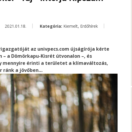
,
2021.01.18.
Kategória:
Kiemelt
Erdőhírek
rigazgatóját az univpecs.com újságírója kérte
 – a Dömörkapu-Kisrét útvonalon –, és
 mennyire érinti a területet a klímaváltozás,
ár ránk a jövőben…