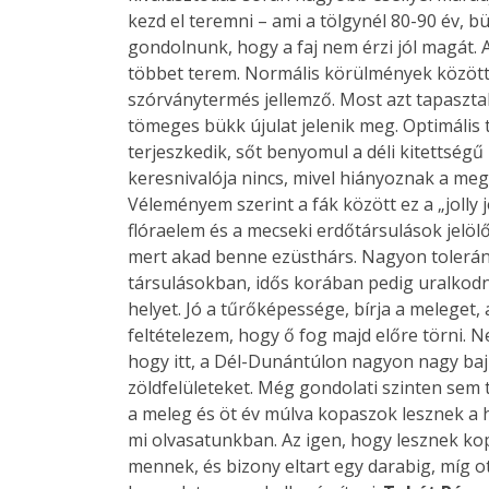
kezd el teremni – ami a tölgynél 80-90 év, b
gondolnunk, hogy a faj nem érzi jól magát. 
többet terem. Normális körülmények között
szórványtermés jellemző. Most azt tapaszta
tömeges bükk újulat jelenik meg. Optimális
terjeszkedik, sőt benyomul a déli kitettség
keresnivalója nincs, mivel hiányoznak a meg
Véleményem szerint a fák között ez a „jolly j
flóraelem és a mecseki erdőtársulások jelöl
mert akad benne ezüsthárs. Nagyon toleráns f
társulásokban, idős korában pedig uralkodni 
helyet. Jó a tűrőképessége, bírja a meleget
feltételezem, hogy ő fog majd előre törni
hogy itt, a Dél-Dunántúlon nagyon nagy baj
zöldfelületeket. Még gondolati szinten sem 
a meleg és öt év múlva kopaszok lesznek a 
mi olvasatunkban. Az igen, hogy lesznek kop
mennek, és bizony eltart egy darabig, míg ot