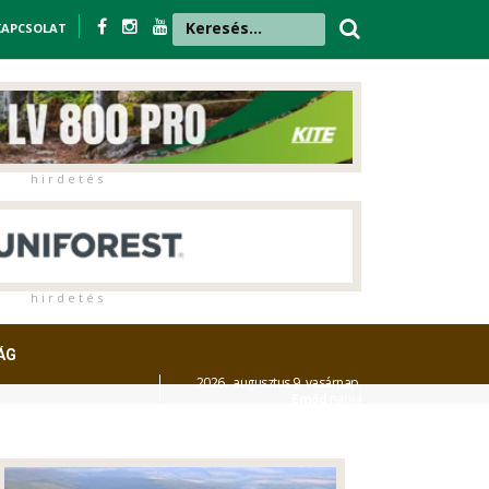
KAPCSOLAT
h i r d e t é s
h i r d e t é s
ÁG
2026. augusztus 9. vasárnap,
Emőd
napja