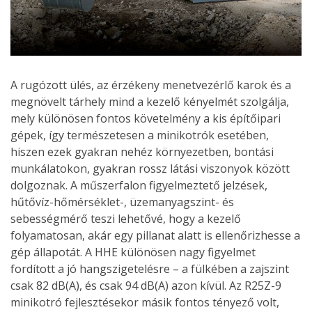
A rugózott ülés, az érzékeny menetvezérlő karok és a
megnövelt tárhely mind a kezelő kényelmét szolgálja,
mely különösen fontos követelmény a kis építőipari
gépek, így természetesen a minikotrók esetében,
hiszen ezek gyakran nehéz környezetben, bontási
munkálatokon, gyakran rossz látási viszonyok között
dolgoznak. A műszerfalon figyelmeztető jelzések,
hűtővíz-hőmérséklet-, üzemanyagszint- és
sebességmérő teszi lehetővé, hogy a kezelő
folyamatosan, akár egy pillanat alatt is ellenőrizhesse a
gép állapotát. A HHE különösen nagy figyelmet
fordított a jó hangszigetelésre – a fülkében a zajszint
csak 82 dB(A), és csak 94 dB(A) azon kívül. Az R25Z-9
minikotró fejlesztésekor másik fontos tényező volt,