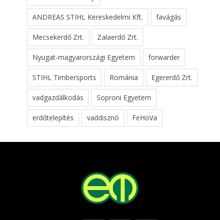
ANDREAS STIHL Kereskedelmi Kft.
favágás
Mecsekerdő Zrt.
Zalaerdő Zrt.
Nyugat-magyarországi Egyetem
forwarder
STIHL Timbersports
Románia
Egererdő Zrt.
vadgazdálkodás
Soproni Egyetem
erdőtelepítés
vaddisznó
FeHoVa