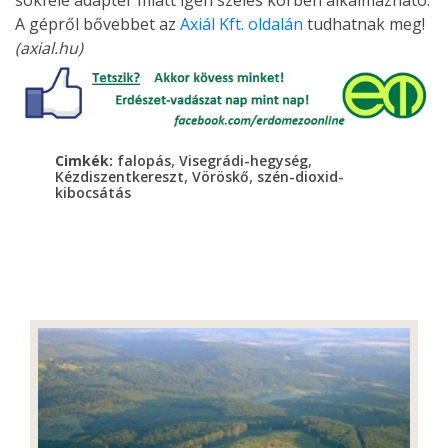
sokféle adapter miatt igen széles körben alkalmazható.
A gépről bővebbet az
Axiál Kft. oldalán
tudhatnak meg!
(axial.hu)
,
,
Cimkék:
falopás
Visegrádi-hegység
,
,
Kézdiszentkereszt
Vöröskő
szén-dioxid-
kibocsátás