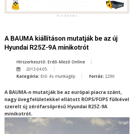
h i r d e t é s
A BAUMA kiállításon mutatják be az új
Hyundai R25Z-9A minikotrót
Hírszerkesztő: Erdő-Mező Online
2013.04.05.
Kategória:
Erő- és munkagép
Forrás:
2290
A BAUMA-n mutatják be az európai piacra szánt,
nagy üvegfelületekkel ellátott ROPS/FOPS fülkével
szerelt új zérófarsöprésű Hyundai R25Z-9A
minikotrót.