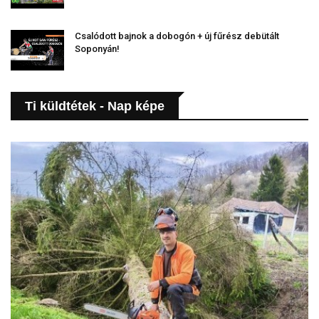
Csalódott bajnok a dobogón + új fűrész debütált
Soponyán!
Ti küldtétek - Nap képe