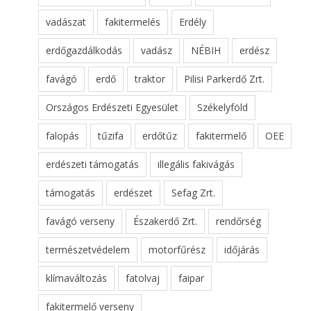
vadászat
fakitermelés
Erdély
erdőgazdálkodás
vadász
NÉBIH
erdész
favágó
erdő
traktor
Pilisi Parkerdő Zrt.
Országos Erdészeti Egyesület
Székelyföld
falopás
tűzifa
erdőtűz
fakitermelő
OEE
erdészeti támogatás
illegális fakivágás
támogatás
erdészet
Sefag Zrt.
favágó verseny
Északerdő Zrt.
rendőrség
természetvédelem
motorfűrész
időjárás
klímaváltozás
fatolvaj
faipar
fakitermelő verseny