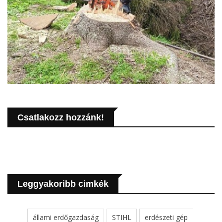
Csatlakozz hozzánk!
Leggyakoribb cimkék
állami erdőgazdaság
STIHL
erdészeti gép