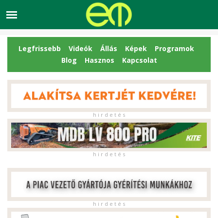
Legfrissebb
Videók
Állás
Képek
Programok
Blog
Hasznos
Kapcsolat
h i r d e t é s
h i r d e t é s
h i r d e t é s