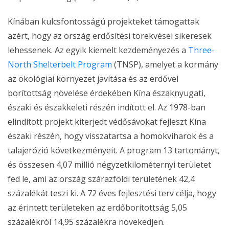
Kínában kulcsfontosságú projekteket támogattak
azért, hogy az ország erdősítési törekvései sikeresek
lehessenek. Az egyik kiemelt kezdeményezés a
Three-
North Shelterbelt Program
(TNSP), amelyet a kormány
az ökológiai környezet javítása és az erdővel
borítottság növelése érdekében Kína északnyugati,
északi és északkeleti részén indított el. Az 1978-ban
elindított projekt kiterjedt védősávokat fejleszt Kína
északi részén, hogy visszatartsa a homokviharok és a
talajerózió következményeit. A program 13 tartományt,
és összesen 4,07 millió négyzetkilométernyi területet
fed le, ami az ország szárazföldi területének 42,4
százalékát teszi ki. A 72 éves fejlesztési terv célja, hogy
az érintett területeken az erdőborítottság 5,05
százalékról 14,95 százalékra növekedjen.