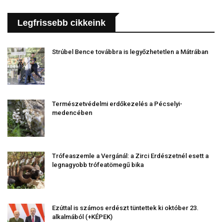
Legfrissebb cikkeink
Strúbel Bence továbbra is legyőzhetetlen a Mátrában
Természetvédelmi erdőkezelés a Pécselyi-
medencében
Trófeaszemle a Vergánál: a Zirci Erdészetnél esett a
legnagyobb trófeatömegű bika
Ezúttal is számos erdészt tüntettek ki október 23.
alkalmából (+KÉPEK)