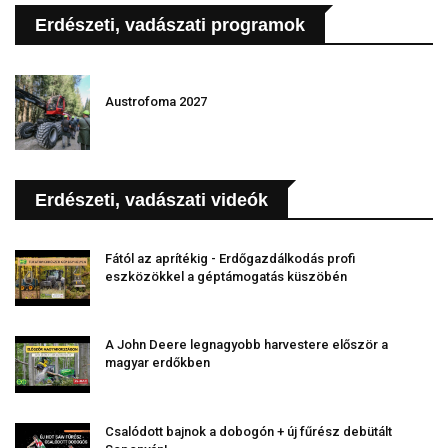
Erdészeti, vadászati programok
Austrofoma 2027
Erdészeti, vadászati videók
Fától az aprítékig - Erdőgazdálkodás profi
eszközökkel a géptámogatás küszöbén
A John Deere legnagyobb harvestere először a
magyar erdőkben
Csalódott bajnok a dobogón + új fűrész debütált