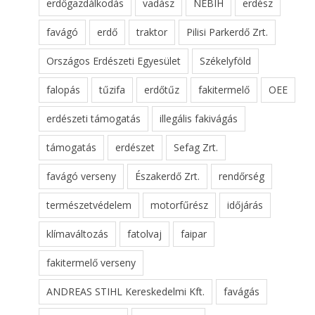
erdőgazdálkodás
vadász
NÉBIH
erdész
favágó
erdő
traktor
Pilisi Parkerdő Zrt.
Országos Erdészeti Egyesület
Székelyföld
falopás
tűzifa
erdőtűz
fakitermelő
OEE
erdészeti támogatás
illegális fakivágás
támogatás
erdészet
Sefag Zrt.
favágó verseny
Északerdő Zrt.
rendőrség
természetvédelem
motorfűrész
időjárás
klímaváltozás
fatolvaj
faipar
fakitermelő verseny
ANDREAS STIHL Kereskedelmi Kft.
favágás