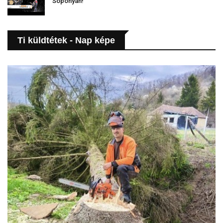
Soponyán!
Ti küldtétek - Nap képe