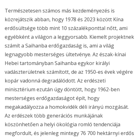
Természetesen számos más kezdeményezés is
közrejátszik abban, hogy 1978 és 2023 között Kína
erdősültsége több mint 10 százalékponttal nőtt, ami
egyébként a világon a leggyorsabb. Kiemelt projektnek
számít a Saihanba erdőgazdaság is, ami a világ
legnagyobb mesterséges ültetvénye. Az észak-kínai
Hebei tartományban Saihanba egykor királyi
vadászterületnek számított, de az 1950-es évek végére
kopár vadonná degradálódott. Az erdészeti
minisztérium ezután úgy döntött, hogy 1962-ben
mesterséges erdőgazdaságot épít, hogy
megakadályozza a homokvidék déli irányú mozgását.
Az erdészek több generációs munkájának
köszönhetően a helyi ökológia romló tendenciája
megfordult, és jelenleg mintegy 76 700 hektárnyi erdős