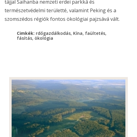
tájjal Saihanba nemzeti erdei parkká és
természetvédelmi területté, valamint Peking és a
szomszédos régiók fontos ökológiai pajzsává vált.
,
,
,
Cimkék:
rdőgazdálkodás
Kína
faültetés
,
fásítás
ökológia