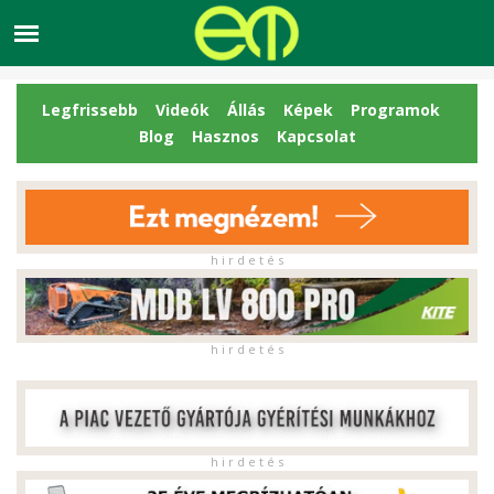
Legfrissebb
Videók
Állás
Képek
Programok
Blog
Hasznos
Kapcsolat
h i r d e t é s
h i r d e t é s
h i r d e t é s