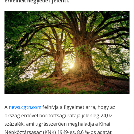
erdeinek negyedét jelenti.
A
news.cgtn.com
felhívja a figyelmet arra, hogy az
ország erdővel borítottsági rátája jelenleg 24,02
százalék, ami ugrásszerűen meghaladja a Kínai
Népköztársaság (KNK) 1949-es, 8,6 %-os adatát.