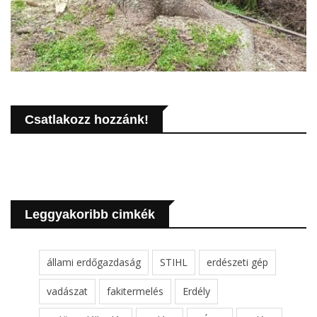
Csatlakozz hozzánk!
Leggyakoribb cimkék
állami erdőgazdaság
STIHL
erdészeti gép
vadászat
fakitermelés
Erdély