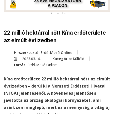
h i r d e t é s
22 millió hektárral nőtt Kína erdőterülete
az elmúlt évtizedben
Hírszerkesztő: Erdő-Mező Online
2023.03.16.
Kategória:
Külföld
Forrás:
Erdő-Mező Online
Kína erdőterülete 22 millió hektárral nőtt az elmúlt
évtizedben – derül ki a Nemzeti Erdészeti Hivatal
(NFGA) jelentéséből. A növekedés jelentősen
javította az ország ökológiai környezetét, ami
azért sem meglepő, mert ez a mennyiség a világ új