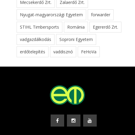
Mecsekerdő Zrt.
Zalaerdő Zrt.
Nyugat-magyarországi Egyetem
forwarder
STIHL Timbersports
Románia
Egererdő Zrt.
vadgazdálkodás
Soproni Egyetem
erdőtelepítés
vaddisznó
FeHoVa