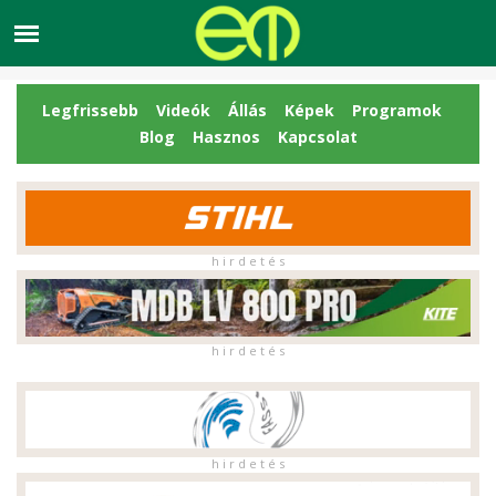
Legfrissebb
Videók
Állás
Képek
Programok
Blog
Hasznos
Kapcsolat
h i r d e t é s
h i r d e t é s
h i r d e t é s