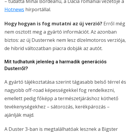
– tudatta Mihai Bordeanu, a Dacia romániai vezetője a
Hotnews
hírportállal.
Hogy hogyan is fog mutatni az új verzió?
Erről még
nem osztott meg a gyártó információt. Az azonban
biztos: az új Dusternek nem lesz dízelmotoros verziója,
de hibrid változatban piacra dobják az autót.
Mit tudhatunk jelenleg a harmadik generációs
Dusterről?
A gyártó tájékoztatása szerint tágasabb belső térrel és
nagyobb off-road képességekkel fog rendelkezni,
emellett pedig főképp a természetjáráshoz köthető
tevékenységekhez – sátorozás, kerékpározás –
ajánlják majd.
A Duster 3-ban is megtalálhatóak lesznek a Bigster