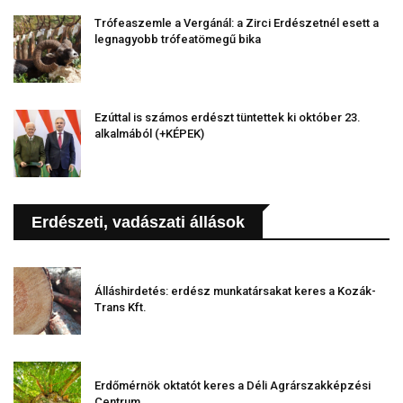
Trófeaszemle a Vergánál: a Zirci Erdészetnél esett a
legnagyobb trófeatömegű bika
Ezúttal is számos erdészt tüntettek ki október 23.
alkalmából (+KÉPEK)
Erdészeti, vadászati állások
Álláshirdetés: erdész munkatársakat keres a Kozák-
Trans Kft.
Erdőmérnök oktatót keres a Déli Agrárszakképzési
Centrum