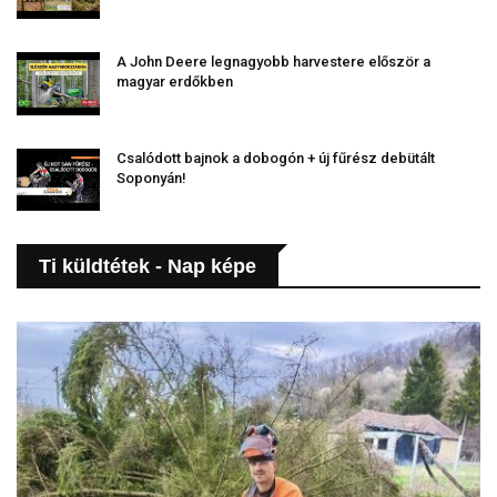
A John Deere legnagyobb harvestere először a
magyar erdőkben
Csalódott bajnok a dobogón + új fűrész debütált
Soponyán!
Ti küldtétek - Nap képe