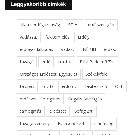
Leggyakoribb cimkék
állami erdőgazdaság
STIHL
erdészeti gép
vadászat
fakitermelés
Erdély
erdőgazdálkodás
vadász
NÉBIH
erdész
favágó
erdő
traktor
Pilisi Parkerdő Zrt.
Országos Erdészeti Egyesület
Székelyföld
falopás
tűzifa
erdőtűz
fakitermelő
OEE
erdészeti támogatás
illegális fakivágás
támogatás
erdészet
Sefag Zrt.
favágó verseny
Északerdő Zrt.
rendőrség