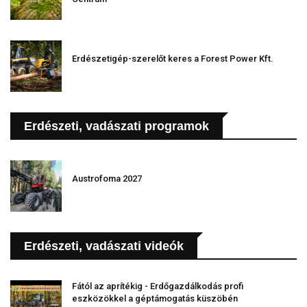
Erdészetigép-szerelőt keres a Forest Power Kft.
Erdészeti, vadászati programok
Austrofoma 2027
Erdészeti, vadászati videók
Fától az aprítékig - Erdőgazdálkodás profi
eszközökkel a géptámogatás küszöbén