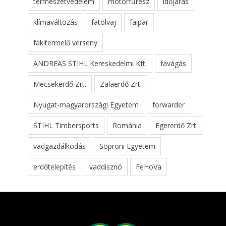
természetvédelem
motorfűrész
időjárás
klímaváltozás
fatolvaj
faipar
fakitermelő verseny
ANDREAS STIHL Kereskedelmi Kft.
favágás
Mecsekerdő Zrt.
Zalaerdő Zrt.
Nyugat-magyarországi Egyetem
forwarder
STIHL Timbersports
Románia
Egererdő Zrt.
vadgazdálkodás
Soproni Egyetem
erdőtelepítés
vaddisznó
FeHoVa