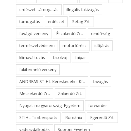
erdészeti támogatás
illegális fakivágás
támogatás
erdészet
Sefag Zrt.
favágó verseny
Északerdő Zrt.
rendőrség
természetvédelem
motorfűrész
időjárás
klímaváltozás
fatolvaj
faipar
fakitermelő verseny
ANDREAS STIHL Kereskedelmi Kft.
favágás
Mecsekerdő Zrt.
Zalaerdő Zrt.
Nyugat-magyarországi Egyetem
forwarder
STIHL Timbersports
Románia
Egererdő Zrt.
vadgazdálkodás
Soproni Egyetem