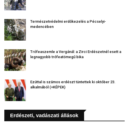
Természetvédelmi erdőkezelés a Pécselyi-
medencében
Trófeaszemle a Vergánál: a Zirci Erdészetnél esett a
legnagyobb trófeatömegű bika
Ezúttal is számos erdészt tüntettek ki október 23.
alkalmából (+KÉPEK)
Erdészeti, vadászati állások