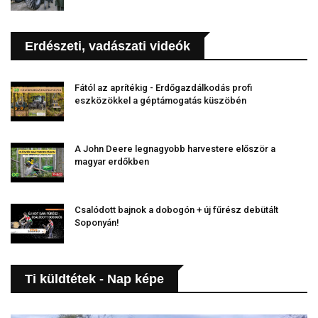
Erdészeti, vadászati videók
Fától az aprítékig - Erdőgazdálkodás profi
eszközökkel a géptámogatás küszöbén
A John Deere legnagyobb harvestere először a
magyar erdőkben
Csalódott bajnok a dobogón + új fűrész debütált
Soponyán!
Ti küldtétek - Nap képe