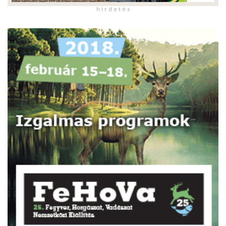
h i r d e t é s