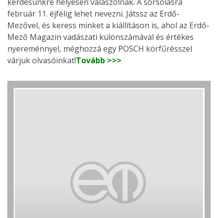
kérdésünkre helyesen válaszolnak. A sorsolásra
február 11. éjfélig lehet nevezni. Játssz az Erdő-
Mezővel, és keress minket a kiállításon is, ahol az Erdő-
Mező Magazin vadászati különszámával és értékes
nyereménnyel, méghozzá egy POSCH körfűrésszel
várjuk olvasóinkat!
Tovább >>>