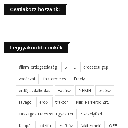
Csatlakozz hozzánk!
Leggyakoribb cimkék
állami erdőgazdaság
STIHL
erdészeti gép
vadászat
fakitermelés
Erdély
erdőgazdálkodás
vadász
NÉBIH
erdész
favágó
erdő
traktor
Pilisi Parkerdő Zrt.
Országos Erdészeti Egyesület
Székelyföld
falopás
tűzifa
erdőtűz
fakitermelő
OEE