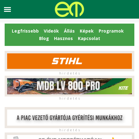
Legfrissebb
Videók
Állás
Képek
Programok
Blog
Hasznos
Kapcsolat
h i r d e t é s
h i r d e t é s
h i r d e t é s