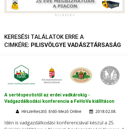
h i r d e t é s
KERESÉSI TALÁLATOK ERRE A
CIMKÉRE:
PILISVÖLGYE VADÁSZTÁRSASÁG
A sertéspestistől az erdei vadkárokig -
Vadgazdálkodási konferencia a FeHoVa kiállításon
Hírszerkesztő: Erdő-Mező Online
2018.02.08.
Idén is vadgazdálkodási konferenciával készül a 25.