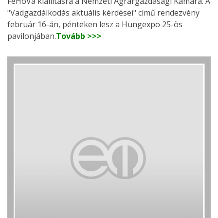
FeHoVa kiállításra a Nemzeti Agrárgazdasági Kamara. A
"Vadgazdálkodás aktuális kérdései" című rendezvény
február 16-án, pénteken lesz a Hungexpo 25-ös
pavilonjában.
Tovább >>>