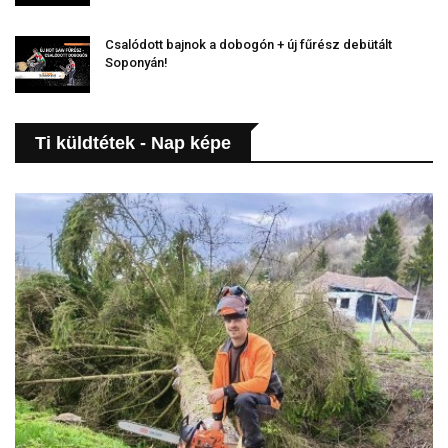
Csalódott bajnok a dobogón + új fűrész debütált
Soponyán!
Ti küldtétek - Nap képe