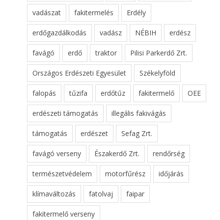
vadászat
fakitermelés
Erdély
erdőgazdálkodás
vadász
NÉBIH
erdész
favágó
erdő
traktor
Pilisi Parkerdő Zrt.
Országos Erdészeti Egyesület
Székelyföld
falopás
tűzifa
erdőtűz
fakitermelő
OEE
erdészeti támogatás
illegális fakivágás
támogatás
erdészet
Sefag Zrt.
favágó verseny
Északerdő Zrt.
rendőrség
természetvédelem
motorfűrész
időjárás
klímaváltozás
fatolvaj
faipar
fakitermelő verseny