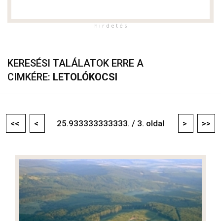
h i r d e t é s
KERESÉSI TALÁLATOK ERRE A
CIMKÉRE:
LETOLÓKOCSI
<<
<
25.933333333333. / 3. oldal
>
>>