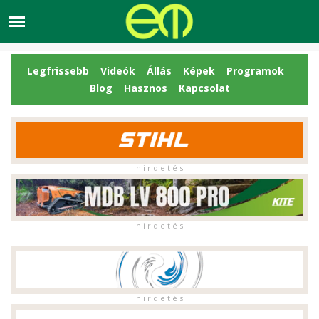
Legfrissebb
Videók
Állás
Képek
Programok
Blog
Hasznos
Kapcsolat
h i r d e t é s
h i r d e t é s
h i r d e t é s