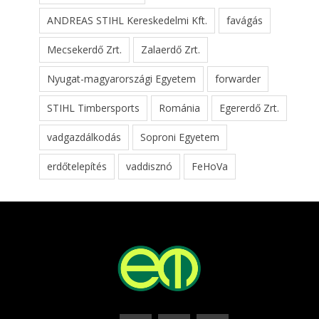
ANDREAS STIHL Kereskedelmi Kft.
favágás
Mecsekerdő Zrt.
Zalaerdő Zrt.
Nyugat-magyarországi Egyetem
forwarder
STIHL Timbersports
Románia
Egererdő Zrt.
vadgazdálkodás
Soproni Egyetem
erdőtelepítés
vaddisznó
FeHoVa