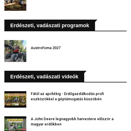
Erdészeti, vadászati programok
Austrofoma 2027
Erdészeti, vadászati videók
Fától az aprítékig - Erdőgazdálkodás profi
eszközökkel a géptámogatás küszöbén
A John Deere legnagyobb harvestere először a
magyar erdőkben