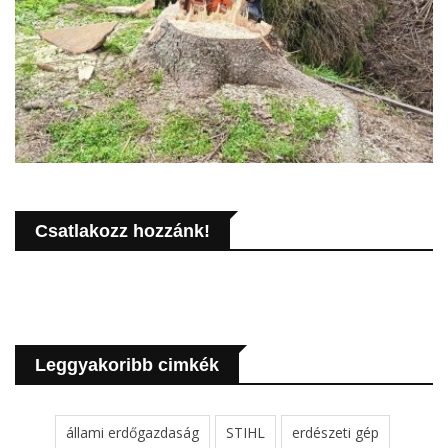
Csatlakozz hozzánk!
Leggyakoribb cimkék
állami erdőgazdaság
STIHL
erdészeti gép