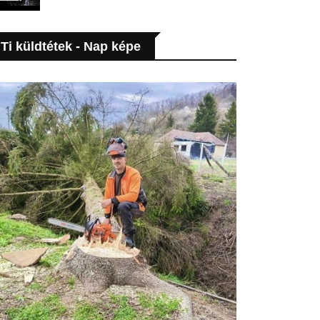
Ti küldtétek - Nap képe