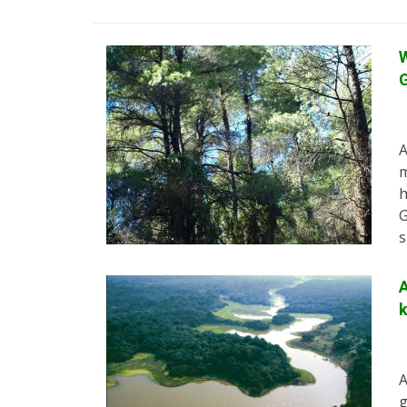
W
A
m
h
G
s
A
g