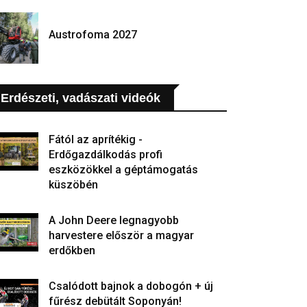
Austrofoma 2027
Erdészeti, vadászati videók
Fától az aprítékig -
Erdőgazdálkodás profi
eszközökkel a géptámogatás
küszöbén
A John Deere legnagyobb
harvestere először a magyar
erdőkben
Csalódott bajnok a dobogón + új
fűrész debütált Soponyán!