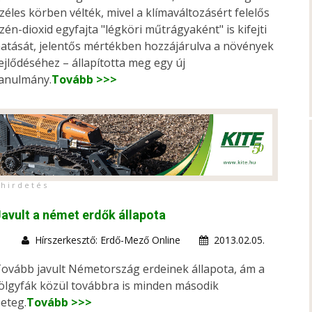
zéles körben vélték, mivel a klímaváltozásért felelős
zén-dioxid egyfajta "légköri műtrágyaként" is kifejti
atását, jelentős mértékben hozzájárulva a növények
ejlődéséhez – állapította meg egy új
anulmány.
Tovább >>>
h i r d e t é s
avult a német erdők állapota
Hírszerkesztő: Erdő-Mező Online
2013.02.05.
ovább javult Németország erdeinek állapota, ám a
ölgyfák közül továbbra is minden második
eteg.
Tovább >>>