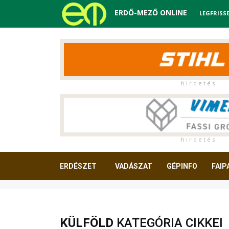
ERDŐ-MEZŐ ONLINE
LEGFRISS
h i r d e t é s
h i r d e t é s
ERDÉSZET
VADÁSZAT
GÉPINFO
FAIP
OLVASNIVALÓ
KÜLFÖLD
KATEGÓRIA CIKKEI