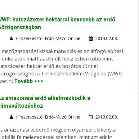
WF: hatszázezer hektárral kevesebb az erdő
Görögországban
Hírszerkesztő: Erdő-Mező Online
2013.02.08.
 mezőgazdasági kizsákmányolás és az átfogó építési
unkálatok miatt az elmúlt húsz évben több mint
atszázezer hektár erdő és bozótos tűnt el
örögországból a Természetvédelmi Világalap (WWF)
zerint.
Tovább >>>
Az amazonasi erdő alkalmazkodik a
klímaváltozáshoz
Hírszerkesztő: Erdő-Mező Online
2013.02.08.
z amazonasi esőerdő mégsem olyan sérülékeny a
lobális felmelegedéssel szemben, mint azt eddig