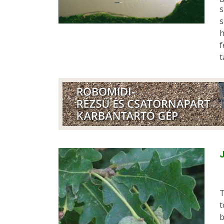
s
s
h
f
t
J
T
t
b