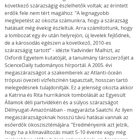
következő szárazságig észlelhetők voltak; az érintett
erdők fele nem tért magához. "A legnagyobb
meglepetést az okozta számunkra, hogy a szárazság
hatásait még évekig észleltük. Arra számítottunk, hogy
a lombozat egy év után helyrejön, új levelek fejlődnek,
de a károsodás egészen a következő, 2010-es
szárazságig tartott" - idézte Yadvinder Malhizt, az
Oxfordi Egyetem kutatóját, a tanulmány társszerzőjét a
ScienceDaily tudományos hírportál. A 2005. évi
megaszárazságot a szakemberek az Atlanti-óceán
trópusi övezeti vízfelszínén tapasztalt, hosszan tartó
melegedésnek tulajdonítják. Ez a jelenség okozta akkor
a Katrina és Rita hurrikánok tombolását az Egyesült
Államok déli partvidékén és a súlyos szárazságot
Délnyugat-Amazóniában - magyarázta Saatchi. Az ilyen
megaszárazságoknak hosszú távú hatásai vannak az
esőerdők ökoszisztémájára. "Eredményeink azt jelzik,
hogy ha a klímaváltozás miatt 5-10 évente vagy még