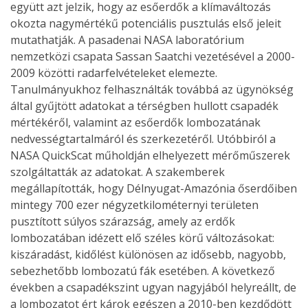
együtt azt jelzik, hogy az esőerdők a klímaváltozás
okozta nagymértékű potenciális pusztulás első jeleit
mutathatják. A pasadenai NASA laboratórium
nemzetközi csapata Sassan Saatchi vezetésével a 2000-
2009 közötti radarfelvételeket elemezte.
Tanulmányukhoz felhasználták továbbá az ügynökség
által gyűjtött adatokat a térségben hullott csapadék
mértékéről, valamint az esőerdők lombozatának
nedvességtartalmáról és szerkezetéről. Utóbbiról a
NASA QuickScat műholdján elhelyezett mérőműszerek
szolgáltatták az adatokat. A szakemberek
megállapították, hogy Délnyugat-Amazónia őserdőiben
mintegy 700 ezer négyzetkilométernyi területen
pusztított súlyos szárazság, amely az erdők
lombozatában idézett elő széles körű változásokat:
kiszáradást, kidőlést különösen az idősebb, nagyobb,
sebezhetőbb lombozatú fák esetében. A következő
években a csapadékszint ugyan nagyjából helyreállt, de
a lombozatot ért károk egészen a 2010-ben kezdődött