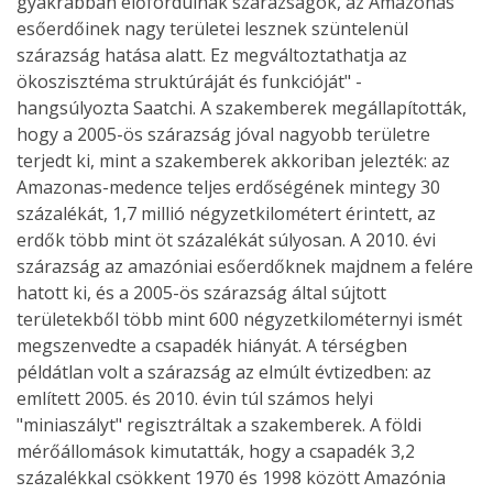
gyakrabban előfordulnak szárazságok, az Amazonas
esőerdőinek nagy területei lesznek szüntelenül
szárazság hatása alatt. Ez megváltoztathatja az
ökoszisztéma struktúráját és funkcióját" -
hangsúlyozta Saatchi. A szakemberek megállapították,
hogy a 2005-ös szárazság jóval nagyobb területre
terjedt ki, mint a szakemberek akkoriban jelezték: az
Amazonas-medence teljes erdőségének mintegy 30
százalékát, 1,7 millió négyzetkilométert érintett, az
erdők több mint öt százalékát súlyosan. A 2010. évi
szárazság az amazóniai esőerdőknek majdnem a felére
hatott ki, és a 2005-ös szárazság által sújtott
területekből több mint 600 négyzetkilométernyi ismét
megszenvedte a csapadék hiányát. A térségben
példátlan volt a szárazság az elmúlt évtizedben: az
említett 2005. és 2010. évin túl számos helyi
"miniaszályt" regisztráltak a szakemberek. A földi
mérőállomások kimutatták, hogy a csapadék 3,2
százalékkal csökkent 1970 és 1998 között Amazónia