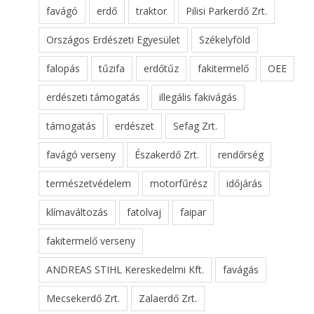
favágó
erdő
traktor
Pilisi Parkerdő Zrt.
Országos Erdészeti Egyesület
Székelyföld
falopás
tűzifa
erdőtűz
fakitermelő
OEE
erdészeti támogatás
illegális fakivágás
támogatás
erdészet
Sefag Zrt.
favágó verseny
Északerdő Zrt.
rendőrség
természetvédelem
motorfűrész
időjárás
klímaváltozás
fatolvaj
faipar
fakitermelő verseny
ANDREAS STIHL Kereskedelmi Kft.
favágás
Mecsekerdő Zrt.
Zalaerdő Zrt.