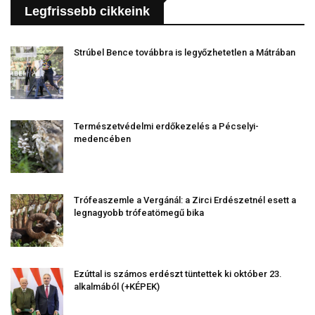
Legfrissebb cikkeink
Strúbel Bence továbbra is legyőzhetetlen a Mátrában
Természetvédelmi erdőkezelés a Pécselyi-
medencében
Trófeaszemle a Vergánál: a Zirci Erdészetnél esett a
legnagyobb trófeatömegű bika
Ezúttal is számos erdészt tüntettek ki október 23.
alkalmából (+KÉPEK)