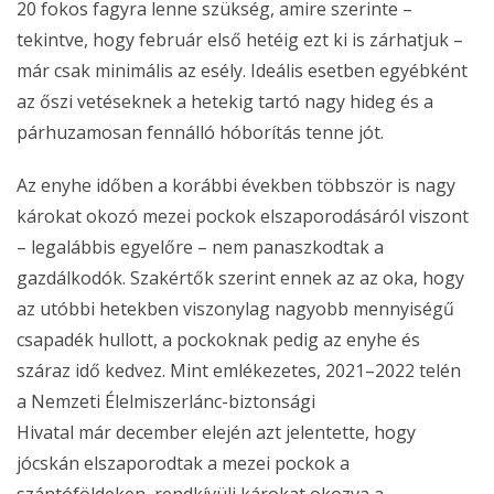
20 fokos fagyra lenne szükség, amire szerinte –
tekintve, hogy február első hetéig ezt ki is zárhatjuk –
már csak minimális az esély. Ideális esetben egyébként
az őszi vetéseknek a hetekig tartó nagy hideg és a
párhuzamosan fennálló hóborítás tenne jót.
Az enyhe időben a korábbi években többször is nagy
károkat okozó mezei pockok elszaporodásáról viszont
– legalábbis egyelőre – nem panaszkodtak a
gazdálkodók. Szakértők szerint ennek az az oka, hogy
az utóbbi hetekben viszonylag nagyobb mennyiségű
csapadék hullott, a pockoknak pedig az enyhe és
száraz idő kedvez. Mint emlékezetes, 2021–2022 telén
a Nemzeti Élelmiszerlánc-biztonsági
Hivatal már december elején azt jelentette, hogy
jócskán elszaporodtak a mezei pockok a
szántóföldeken, rendkívüli károkat okozva a