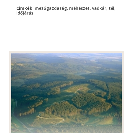
,
,
,
,
Cimkék:
mezőgazdaság
méhészet
vadkár
tél
időjárás