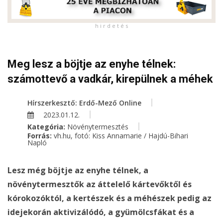
h i r d e t é s
Meg lesz a böjtje az enyhe télnek:
számottevő a vadkár, kirepülnek a méhek
Hírszerkesztő: Erdő-Mező Online
2023.01.12.
Kategória:
Növénytermesztés
Forrás:
vh.hu, fotó: Kiss Annamarie / Hajdú-Bihari
Napló
Lesz még böjtje az enyhe télnek, a
növénytermesztők az áttelelő kártevőktől és
kórokozóktól, a kertészek és a méhészek pedig az
idejekorán aktivizálódó, a gyümölcsfákat és a