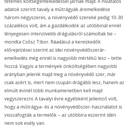
tetemes költségemelkedéssel járnak majd. A hivatalos
adatok szerint tavaly a műtrágyák áremelkedése
három-négyszeres, a növényvédő szereké pedig 10-30
százalékos volt, ám a gazdálkodók az utóbbinál ennél
lényegesen intenzívebb drágulásról számoltak be –
mondta Csősz Tibor. Ráadásul a kereskedők
előrejelzései szerint az idei növényvédőszerár-
emelkedés még ennél is nagyobb mértékű lesz – tette
hozzá. Vagyis a termények önköltségében nagyobb
arányban jelenik majd meg a növényvédő szer, már
csak azért is, mert nem csupán drágább lesz, hanem az
elmúlt évinél több munkamenetben kell majd
vegyszerezni. A tavalyi évre egyébként jellemző volt,
hogy a műtrágya- és a növényvédőszer-használatot is
visszafogták a termelők – az utóbbira eszerint idén
nem sok esély van.