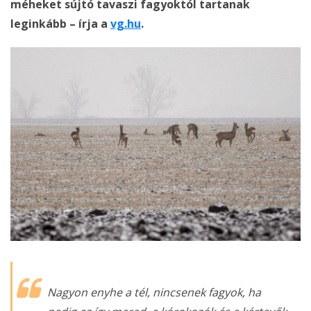
méheket sújtó tavaszi fagyoktól tartanak
leginkább – írja a
vg.hu
.
Nagyon enyhe a tél, nincsenek fagyok, ha