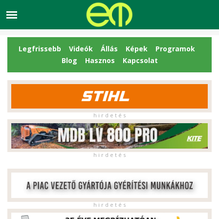
Legfrissebb
Videók
Állás
Képek
Programok
Blog
Hasznos
Kapcsolat
h i r d e t é s
h i r d e t é s
h i r d e t é s