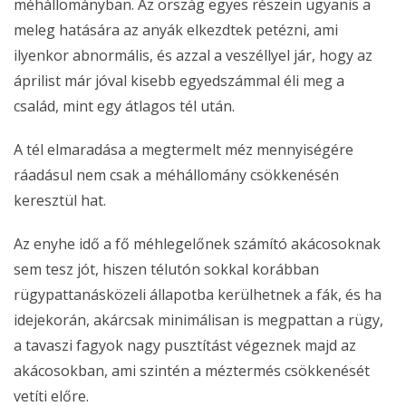
méhállományban. Az ország egyes részein ugyanis a
meleg hatására az anyák elkezdtek petézni, ami
ilyenkor abnormális, és azzal a veszéllyel jár, hogy az
áprilist már jóval kisebb egyedszámmal éli meg a
család, mint egy átlagos tél után.
A tél elmaradása a megtermelt méz mennyiségére
ráadásul nem csak a méhállomány csökkenésén
keresztül hat.
Az enyhe idő a fő méhlegelőnek számító akácosoknak
sem tesz jót, hiszen télutón sokkal korábban
rügypattanásközeli állapotba kerülhetnek a fák, és ha
idejekorán, akárcsak minimálisan is megpattan a rügy,
a tavaszi fagyok nagy pusztítást végeznek majd az
akácosokban, ami szintén a méztermés csökkenését
vetíti előre.