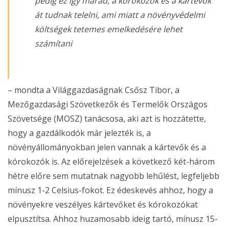
pedig ez így marad, a kórokozók és a kártevők
át tudnak telelni, ami miatt a növényvédelmi
költségek tetemes emelkedésére lehet
számítani
– mondta a Világgazdaságnak Csősz Tibor, a
Mezőgazdasági Szövetkezők és Termelők Országos
Szövetsége (MOSZ) tanácsosa, aki azt is hozzátette,
hogy a gazdálkodók már jelezték is, a
növényállományokban jelen vannak a kártevők és a
kórokozók is. Az előrejelzések a következő két-három
hétre előre sem mutatnak nagyobb lehűlést, legfeljebb
mínusz 1-2 Celsius-fokot. Ez édeskevés ahhoz, hogy a
növényekre veszélyes kártevőket és kórokozókat
elpusztítsa. Ahhoz huzamosabb ideig tartó, mínusz 15-