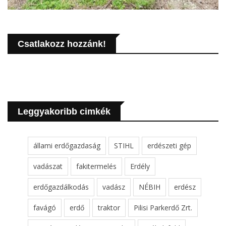
Csatlakozz hozzánk!
Leggyakoribb cimkék
állami erdőgazdaság
STIHL
erdészeti gép
vadászat
fakitermelés
Erdély
erdőgazdálkodás
vadász
NÉBIH
erdész
favágó
erdő
traktor
Pilisi Parkerdő Zrt.