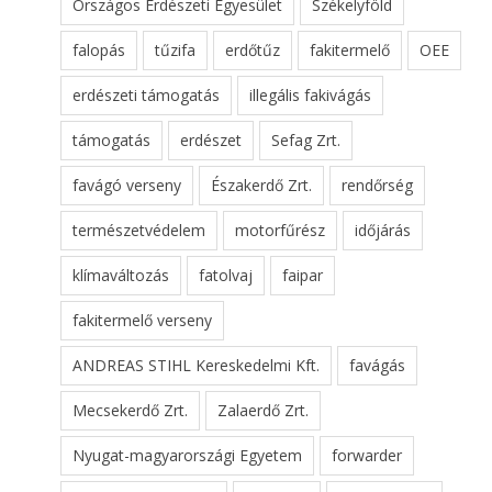
Országos Erdészeti Egyesület
Székelyföld
falopás
tűzifa
erdőtűz
fakitermelő
OEE
erdészeti támogatás
illegális fakivágás
támogatás
erdészet
Sefag Zrt.
favágó verseny
Északerdő Zrt.
rendőrség
természetvédelem
motorfűrész
időjárás
klímaváltozás
fatolvaj
faipar
fakitermelő verseny
ANDREAS STIHL Kereskedelmi Kft.
favágás
Mecsekerdő Zrt.
Zalaerdő Zrt.
Nyugat-magyarországi Egyetem
forwarder