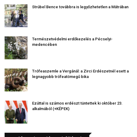
Strúbel Bence továbbra is legyőzhetetlen a Mátrában
Természetvédelmi erdőkezelés a Pécselyi-
medencében
Trófeaszemle a Vergánál: a Zirci Erdészetnél esett a
legnagyobb trófeatömegű bika
Ezúttal is számos erdészt tüntettek ki október 23.
alkalmából (+KÉPEK)