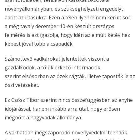
növényállományban, és szükséghelyzeti engedélyt
adott az irtásukra. Ezen a télen ilyenre nem került sor,
a még tavaly december 10-én készült országos
felmérés is azt igazolja, hogy idén az elmúlt kétévihez
képest jóval több a csapadék.
Számottevő vadkárokat jelentettek viszont a
gazdálkodók, a tőlük érkező információk
szerint elsősorban az őzek rágták, illetve taposták le az
őszi vetéseket.
Ez Csősz Tibor szerint nincs összefüggésben az enyhe
időjárással, hanem inkább arra utal, hogy erősen
megnőtt a nagyvadak állománya.
A várhatóan megszaporodó növényvédelmi teendők