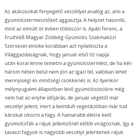
Az akácosokat fenyegető veszéllyel analóg az, ami a
gyümölcstermesztőket aggasztja. A helyzet hasonló,
mint az elmúlt öt évben többször is. Apáti Ferenc, a
FruitVeB Magyar Zöldség-Gyümölcs Szakmaközi
Szervezet elnöke korábban azt nyilatkozta a
Világgazdaságnak, hogy január első tíz napja
után korai lenne temetni a gyümölcstermést, de ha két-
három héten belül nem jön az igazi tél, valóban lehet
mennyiségi és minőségi csökkenés is. Az ilyenkor
mélynyugalmi állapotban lévő gyümölcsösökre még
nem hat az enyhe időjárás, de január végétől már
veszélyt jelent, mert a beindult vegetációban már tud
károkat okozni a fagy. A hamarabb életre kelő
gyümölcsfák a rájuk jellemzőnél előbb virágoznak, így a
tavaszi fagyok is nagyobb veszélyt jelentenek rájuk.