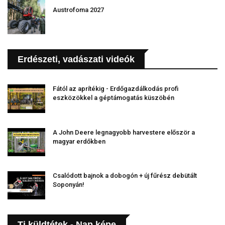
Austrofoma 2027
Erdészeti, vadászati videók
Fától az aprítékig - Erdőgazdálkodás profi
eszközökkel a géptámogatás küszöbén
A John Deere legnagyobb harvestere először a
magyar erdőkben
Csalódott bajnok a dobogón + új fűrész debütált
Soponyán!
Ti küldtétek - Nap képe