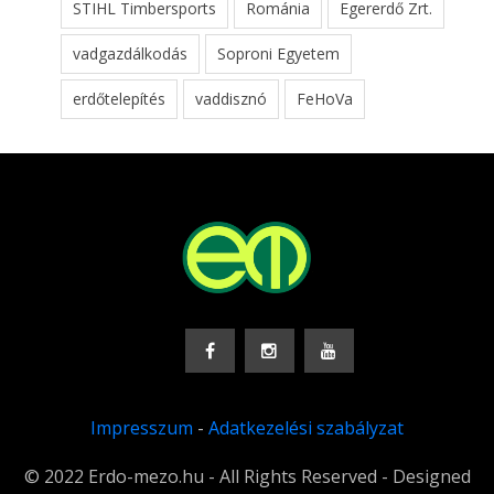
STIHL Timbersports
Románia
Egererdő Zrt.
vadgazdálkodás
Soproni Egyetem
erdőtelepítés
vaddisznó
FeHoVa
Impresszum
-
Adatkezelési szabályzat
© 2022 Erdo-mezo.hu - All Rights Reserved - Designed