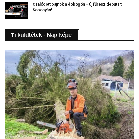
Csalódott bajnok a dobogón + új fűrész debütált
Soponyán!
Ti küldtétek - Nap képe