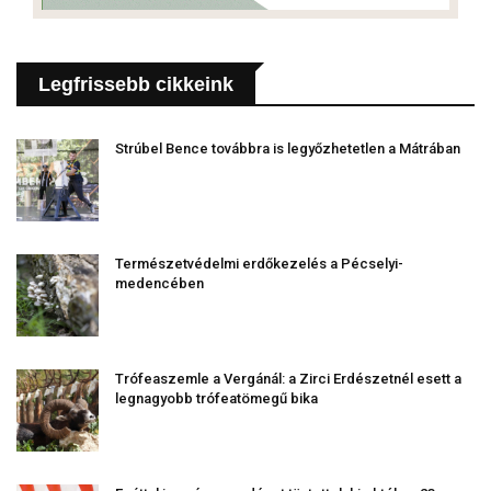
Legfrissebb cikkeink
Strúbel Bence továbbra is legyőzhetetlen a Mátrában
Természetvédelmi erdőkezelés a Pécselyi-
medencében
Trófeaszemle a Vergánál: a Zirci Erdészetnél esett a
legnagyobb trófeatömegű bika