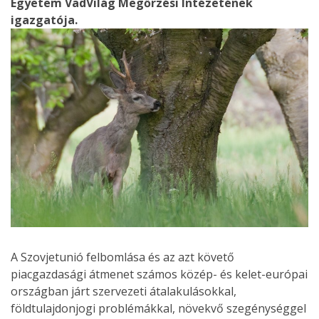
Egyetem VadVilág Megőrzési Intézetének
igazgatója.
A Szovjetunió felbomlása és az azt követő
piacgazdasági átmenet számos közép- és kelet-európai
országban járt szervezeti átalakulásokkal,
földtulajdonjogi problémákkal, növekvő szegénységgel