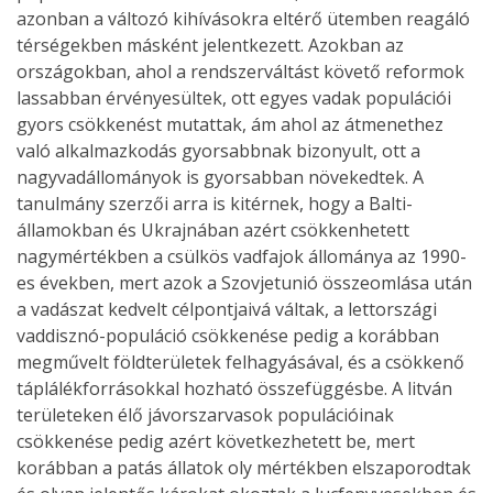
azonban a változó kihívásokra eltérő ütemben reagáló
térségekben másként jelentkezett. Azokban az
országokban, ahol a rendszerváltást követő reformok
lassabban érvényesültek, ott egyes vadak populációi
gyors csökkenést mutattak, ám ahol az átmenethez
való alkalmazkodás gyorsabbnak bizonyult, ott a
nagyvadállományok is gyorsabban növekedtek. A
tanulmány szerzői arra is kitérnek, hogy a Balti-
államokban és Ukrajnában azért csökkenhetett
nagymértékben a csülkös vadfajok állománya az 1990-
es években, mert azok a Szovjetunió összeomlása után
a vadászat kedvelt célpontjaivá váltak, a lettországi
vaddisznó-populáció csökkenése pedig a korábban
megművelt földterületek felhagyásával, és a csökkenő
táplálékforrásokkal hozható összefüggésbe. A litván
területeken élő jávorszarvasok populációinak
csökkenése pedig azért következhetett be, mert
korábban a patás állatok oly mértékben elszaporodtak