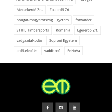
Mecsekerdő Zrt.
Zalaerdő Zrt.
Nyugat-magyarországi Egyetem
forwarder
STIHL Timbersports
Románia
Egererdő Zrt.
vadgazdálkodás
Soproni Egyetem
erdőtelepítés
vaddisznó
FeHoVa