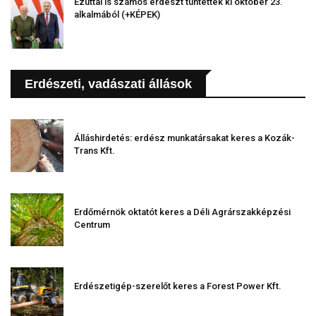
Ezúttal is számos erdészt tüntettek ki október 23.
alkalmából (+KÉPEK)
Erdészeti, vadászati állások
Álláshirdetés: erdész munkatársakat keres a Kozák-
Trans Kft.
Erdőmérnök oktatót keres a Déli Agrárszakképzési
Centrum
Erdészetigép-szerelőt keres a Forest Power Kft.