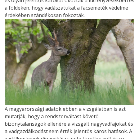
és olyan jelentős károkat okoztak a lucfenyvesekben és
a földeken, hogy vadászatukat a facsemeték védelme
érdekében szándékosan fokozták.
A magyarországi adatok ebben a vizsgálatban is azt
mutatják, hogy a rendszerváltást követő
bizonytalanságok ellenére a vizsgált nagyvadfajokat és
a vadgazdálkodást sem érték jelentős káros hatások. A
vadállományok dinamikája szinte töretlen volt és ez