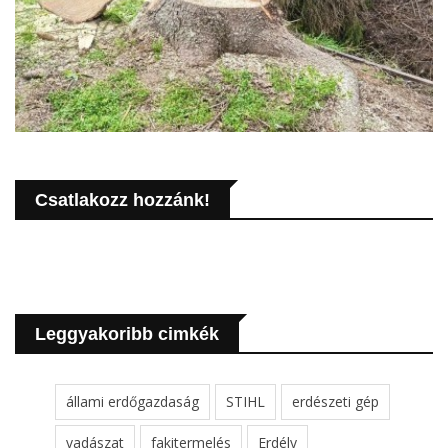
Csatlakozz hozzánk!
Leggyakoribb cimkék
állami erdőgazdaság
STIHL
erdészeti gép
vadászat
fakitermelés
Erdély