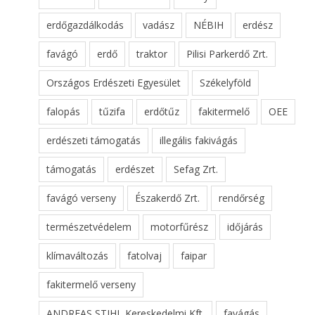
erdőgazdálkodás
vadász
NÉBIH
erdész
favágó
erdő
traktor
Pilisi Parkerdő Zrt.
Országos Erdészeti Egyesület
Székelyföld
falopás
tűzifa
erdőtűz
fakitermelő
OEE
erdészeti támogatás
illegális fakivágás
támogatás
erdészet
Sefag Zrt.
favágó verseny
Északerdő Zrt.
rendőrség
természetvédelem
motorfűrész
időjárás
klímaváltozás
fatolvaj
faipar
fakitermelő verseny
ANDREAS STIHL Kereskedelmi Kft.
favágás