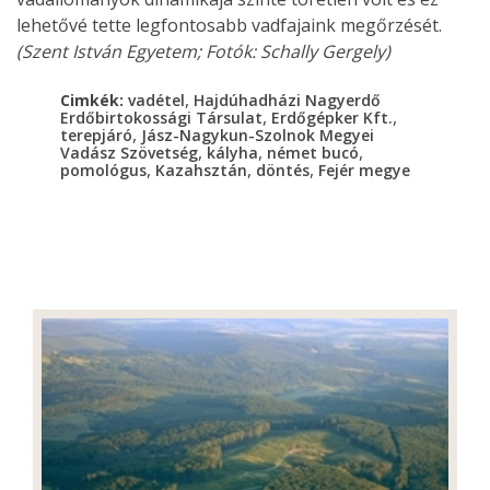
lehetővé tette legfontosabb vadfajaink megőrzését.
(Szent István Egyetem; Fotók: Schally Gergely)
,
Cimkék:
vadétel
Hajdúhadházi Nagyerdő
,
,
Erdőbirtokossági Társulat
Erdőgépker Kft.
,
terepjáró
Jász-Nagykun-Szolnok Megyei
,
,
,
Vadász Szövetség
kályha
német bucó
,
,
,
pomológus
Kazahsztán
döntés
Fejér megye