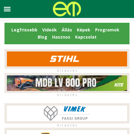
Legfrissebb
Videók
Állás
Képek
Programok
Blog
Hasznos
Kapcsolat
h i r d e t é s
h i r d e t é s
h i r d e t é s