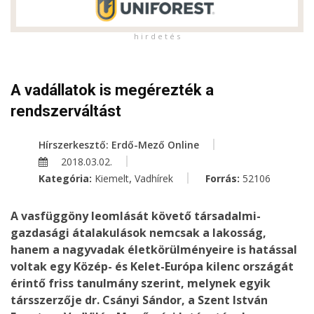
h i r d e t é s
A vadállatok is megérezték a
rendszerváltást
Hírszerkesztő: Erdő-Mező Online
2018.03.02.
,
Kategória:
Kiemelt
Vadhírek
Forrás:
52106
A vasfüggöny leomlását követő társadalmi-
gazdasági átalakulások nemcsak a lakosság,
hanem a nagyvadak életkörülményeire is hatással
voltak egy Közép- és Kelet-Európa kilenc országát
érintő friss tanulmány szerint, melynek egyik
társszerzője dr. Csányi Sándor, a Szent István