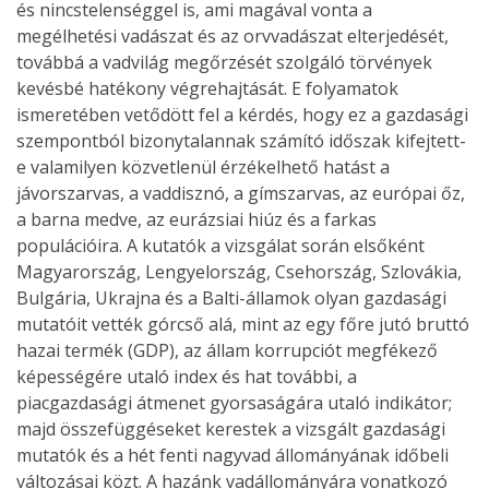
és nincstelenséggel is, ami magával vonta a
megélhetési vadászat és az orvvadászat elterjedését,
továbbá a vadvilág megőrzését szolgáló törvények
kevésbé hatékony végrehajtását. E folyamatok
ismeretében vetődött fel a kérdés, hogy ez a gazdasági
szempontból bizonytalannak számító időszak kifejtett-
e valamilyen közvetlenül érzékelhető hatást a
jávorszarvas, a vaddisznó, a gímszarvas, az európai őz,
a barna medve, az eurázsiai hiúz és a farkas
populációira. A kutatók a vizsgálat során elsőként
Magyarország, Lengyelország, Csehország, Szlovákia,
Bulgária, Ukrajna és a Balti-államok olyan gazdasági
mutatóit vették górcső alá, mint az egy főre jutó bruttó
hazai termék (GDP), az állam korrupciót megfékező
képességére utaló index és hat további, a
piacgazdasági átmenet gyorsaságára utaló indikátor;
majd összefüggéseket kerestek a vizsgált gazdasági
mutatók és a hét fenti nagyvad állományának időbeli
változásai közt. A hazánk vadállományára vonatkozó