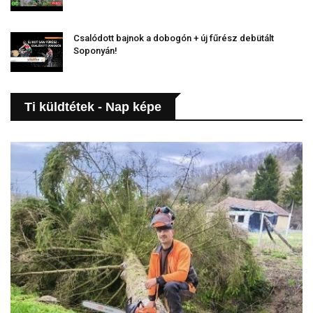
Csalódott bajnok a dobogón + új fűrész debütált
Soponyán!
Ti küldtétek - Nap képe