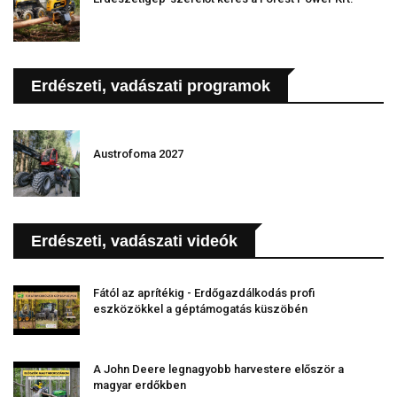
Erdészeti, vadászati programok
Austrofoma 2027
Erdészeti, vadászati videók
Fától az aprítékig - Erdőgazdálkodás profi
eszközökkel a géptámogatás küszöbén
A John Deere legnagyobb harvestere először a
magyar erdőkben