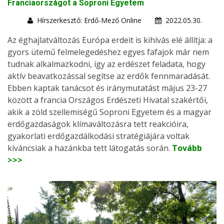
Franciaországot a Soproni Egyetem
Hírszerkesztő: Erdő-Mező Online
2022.05.30.
Az éghajlatváltozás Európa erdeit is kihívás elé állítja: a
gyors ütemű felmelegedéshez egyes fafajok már nem
tudnak alkalmazkodni, így az erdészet feladata, hogy
aktív beavatkozással segítse az erdők fennmaradását.
Ebben kaptak tanácsot és iránymutatást május 23-27
között a francia Országos Erdészeti Hivatal szakértői,
akik a zöld szellemiségű Soproni Egyetem és a magyar
erdőgazdaságok klímaváltozásra tett reakcióira,
gyakorlati erdőgazdálkodási stratégiájára voltak
kíváncsiak a hazánkba tett látogatás során.
Tovább
>>>