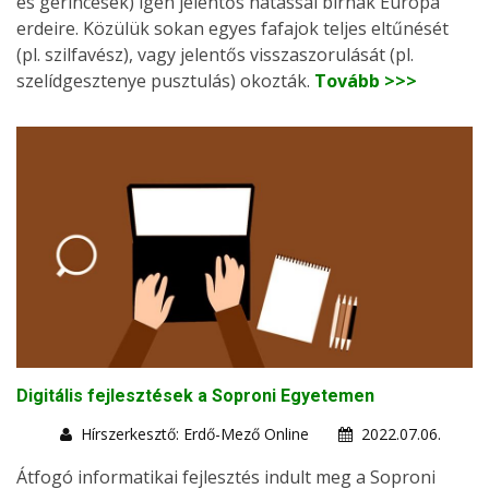
és gerincesek) igen jelentős hatással bírnak Európa
erdeire. Közülük sokan egyes fafajok teljes eltűnését
(pl. szilfavész), vagy jelentős visszaszorulását (pl.
szelídgesztenye pusztulás) okozták.
Tovább >>>
Digitális fejlesztések a Soproni Egyetemen
Hírszerkesztő: Erdő-Mező Online
2022.07.06.
Átfogó informatikai fejlesztés indult meg a Soproni