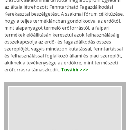
Második alkalommal tartotta meg a Soproni Egyetem
az általa létrehozott Fenntartható Fagazdálkodási
Kerekasztal beszélgetést. A szakmai fórum célkitűzése,
hogy a teljes termékláncban gondolkodva, az erdőtől,
mint alapanyagot termelő erőforrástól, a faipari
termékek előállításán keresztül azok felhasználásáig
összekapcsolja az erdő- és fagazdálkodás összes
szereplőjét, vagyis mindazon kutatással, fenntartással
és felhasználással foglalkozó állami és piaci szereplőt,
akiknek a tevékenysége az erdőkre, mint természeti
erőforrásra támaszkodik.
Tovább >>>