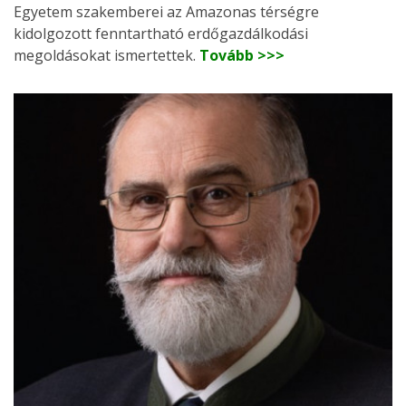
Egyetem szakemberei az Amazonas térségre
kidolgozott fenntartható erdőgazdálkodási
megoldásokat ismertettek.
Tovább >>>