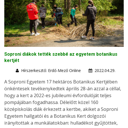
Soproni diákok tették szebbé az egyetem botanikus
kertjét
Hírszerkesztő: Erdő-Mező Online
2022.04.29.
A Soproni Egyetem 17 hektáros Botanikus Kertjében
önkéntesek tevékenykedtek április 28-án azzal a céllal,
hogy a kert a 2022-es jubileumi évfordulóját teljes
pompájában fogadhassa. Délelőtt közel 160
középiskolás diák érkezett a kertbe, akiket a Soproni
Egyetem hallgatói és a Botanikus Kert dolgozói
irányítottak a munkálatokban: hulladékot gyűjtöttek,