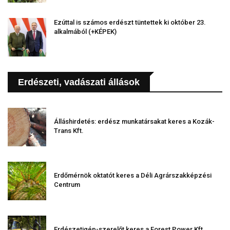
Ezúttal is számos erdészt tüntettek ki október 23.
alkalmából (+KÉPEK)
Erdészeti, vadászati állások
Álláshirdetés: erdész munkatársakat keres a Kozák-
Trans Kft.
Erdőmérnök oktatót keres a Déli Agrárszakképzési
Centrum
Erdészetigép-szerelőt keres a Forest Power Kft.