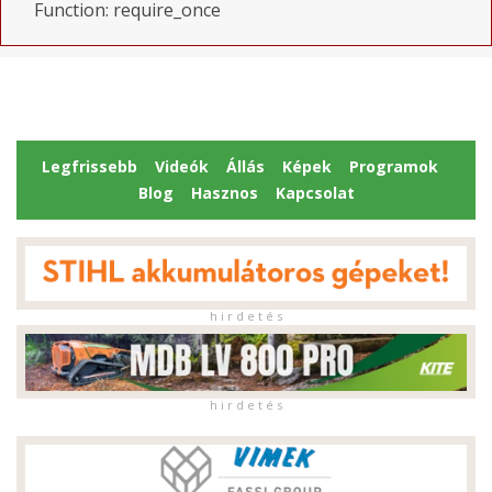
Function: require_once
Legfrissebb
Videók
Állás
Képek
Programok
Blog
Hasznos
Kapcsolat
h i r d e t é s
h i r d e t é s