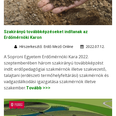
Szakirányú továbbképzéseket indítanak az
Erdőmérnöki Karon
Hírszerkesztő: Erdő-Mező Online
2022.07.12.
A Soproni Egyetem Erdőmérnöki Kara 2022.
szeptemberében három szakirányú továbbképzést
indít: erdőpedagógiai szakmérnök illetve szakvezető,
talajtani (erdészeti termőhelyfeltárási) szakmérnök és
vadgazdálkodási igazgatása szakmérnök illetve
szakember.
Tovább >>>