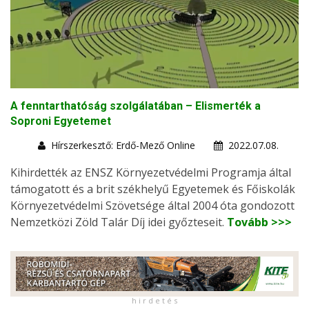
A fenntarthatóság szolgálatában – Elismerték a
Soproni Egyetemet
Hírszerkesztő: Erdő-Mező Online
2022.07.08.
Kihirdették az ENSZ Környezetvédelmi Programja által
támogatott és a brit székhelyű Egyetemek és Főiskolák
Környezetvédelmi Szövetsége által 2004 óta gondozott
Nemzetközi Zöld Talár Díj idei győzteseit.
Tovább >>>
h i r d e t é s