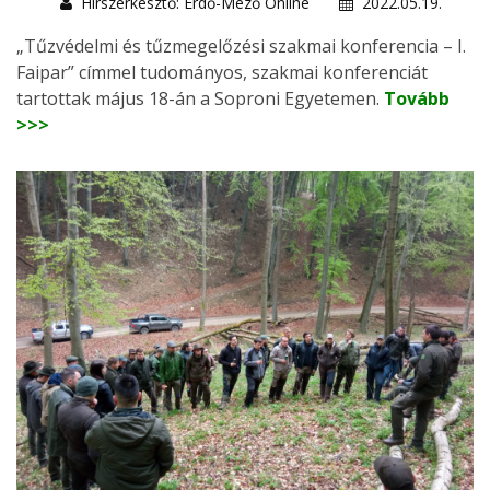
Hírszerkesztő: Erdő-Mező Online
2022.05.19.
„Tűzvédelmi és tűzmegelőzési szakmai konferencia – I.
Faipar” címmel tudományos, szakmai konferenciát
tartottak május 18-án a Soproni Egyetemen.
Tovább
>>>