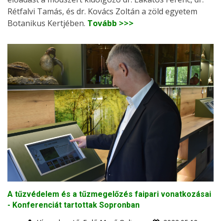
Rétfalvi Tamás, és dr. Kovács Zoltán a zöld egyetem
Botanikus Kertjében.
Tovább >>>
A tűzvédelem és a tűzmegelőzés faipari vonatkozásai
- Konferenciát tartottak Sopronban