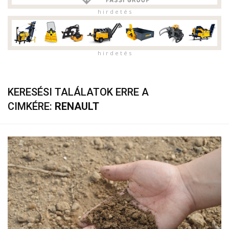
h i r d e t é s
h i r d e t é s
KERESÉSI TALÁLATOK ERRE A
CIMKÉRE:
RENAULT