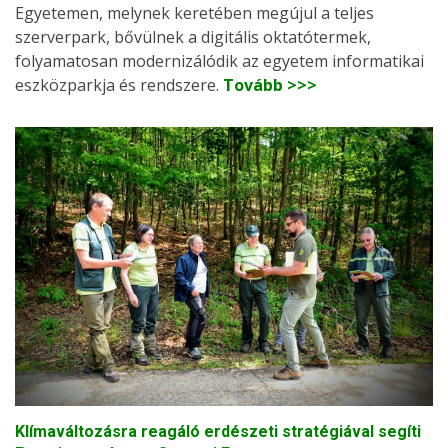
Egyetemen, melynek keretében megújul a teljes
szerverpark, bővülnek a digitális oktatótermek,
folyamatosan modernizálódik az egyetem informatikai
eszközparkja és rendszere.
Tovább >>>
Klímaváltozásra reagáló erdészeti stratégiával segíti