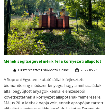
Méhek segítségével mérik fel a környezeti állapotot
Hírszerkesztő: Erdő-Mező Online
2022.05.25.
A Soproni Egyetem kutatói által kifejlesztett
biomonitoring módszer lényege, hogy a méhcsaládok
által begyűjtött anyagok kémiai elemzéséből
következtetnek a környezet állapotának felmérésére.
Május 20. a Méhek napja volt, ennek apropóján tartott
előadást a módszert kidolgozó dr. Lakatos Ferenc, dr.