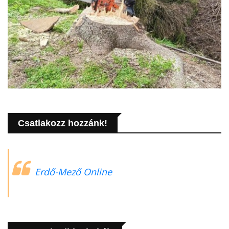
Csatlakozz hozzánk!
Erdő-Mező Online