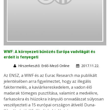
WWF: A környezeti bűnözés Európa vadvilágát és
erdeit is fenyegeti
Hírszerkesztő: Erdő-Mező Online
2017.11.22.
Az ENSZ, a WWF és az Eurac Research ma publikált
jelentésében arra figyelmeztet, hogy az illegális
fakitermelés, a kaviárkereskedelem, a vadon élő
madarak tömeges pusztítása, valamint a medvékre,
farkasokra és hiúzokra irányuló orvvadászat súlyosan
veszélyezteti a 15 európai országon átívelő Duna-