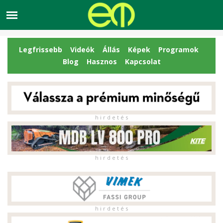
Legfrissebb
Videók
Állás
Képek
Programok
Blog
Hasznos
Kapcsolat
h i r d e t é s
h i r d e t é s
h i r d e t é s