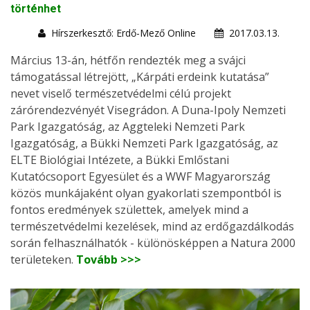
történhet
Hírszerkesztő: Erdő-Mező Online
2017.03.13.
Március 13-án, hétfőn rendezték meg a svájci
támogatással létrejött, „Kárpáti erdeink kutatása”
nevet viselő természetvédelmi célú projekt
zárórendezvényét Visegrádon. A Duna-Ipoly Nemzeti
Park Igazgatóság, az Aggteleki Nemzeti Park
Igazgatóság, a Bükki Nemzeti Park Igazgatóság, az
ELTE Biológiai Intézete, a Bükki Emlőstani
Kutatócsoport Egyesület és a WWF Magyarország
közös munkájaként olyan gyakorlati szempontból is
fontos eredmények születtek, amelyek mind a
természetvédelmi kezelések, mind az erdőgazdálkodás
során felhasználhatók - különösképpen a Natura 2000
területeken.
Tovább >>>