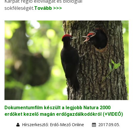
Kárpát régió élővilágát és biológiai
sokféleségét.
Tovább >>>
Dokumentumfilm készült a legjobb Natura 2000
erdőket kezelő magán erdőgazdálkodókról (+VIDEÓ)
Hírszerkesztő: Erdő-Mező Online
2017.09.05.