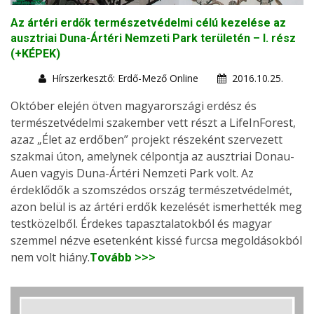
Az ártéri erdők természetvédelmi célú kezelése az
ausztriai Duna-Ártéri Nemzeti Park területén – I. rész
(+KÉPEK)
Hírszerkesztő: Erdő-Mező Online
2016.10.25.
Október elején ötven magyarországi erdész és
természetvédelmi szakember vett részt a LifeInForest,
azaz „Élet az erdőben” projekt részeként szervezett
szakmai úton, amelynek célpontja az ausztriai Donau-
Auen vagyis Duna-Ártéri Nemzeti Park volt. Az
érdeklődők a szomszédos ország természetvédelmét,
azon belül is az ártéri erdők kezelését ismerhették meg
testközelből. Érdekes tapasztalatokból és magyar
szemmel nézve esetenként kissé furcsa megoldásokból
nem volt hiány.
Tovább >>>