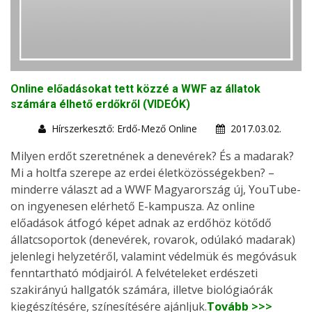
Online előadásokat tett közzé a WWF az állatok
számára élhető erdőkről (VIDEÓK)
Hírszerkesztő: Erdő-Mező Online
2017.03.02.
Milyen erdőt szeretnének a denevérek? És a madarak?
Mi a holtfa szerepe az erdei életközösségekben? –
minderre választ ad a WWF Magyarország új, YouTube-
on ingyenesen elérhető E-kampusza. Az online
előadások átfogó képet adnak az erdőhöz kötődő
állatcsoportok (denevérek, rovarok, odúlakó madarak)
jelenlegi helyzetéről, valamint védelmük és megóvásuk
fenntartható módjairól. A felvételeket erdészeti
szakirányú hallgatók számára, illetve biológiaórák
kiegészítésére, színesítésére ajánljuk.
Tovább >>>