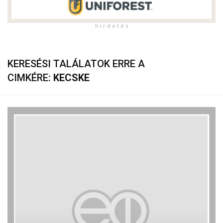
h i r d e t é s
KERESÉSI TALÁLATOK ERRE A
CIMKÉRE:
KECSKE