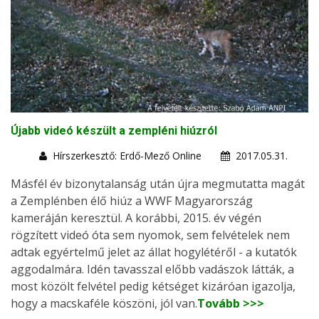
Újabb videó készült a zempléni hiúzról
Hírszerkesztő: Erdő-Mező Online
2017.05.31.
Másfél év bizonytalanság után újra megmutatta magát
a Zemplénben élő hiúz a WWF Magyarország
kameráján keresztül. A korábbi, 2015. év végén
rögzített videó óta sem nyomok, sem felvételek nem
adtak egyértelmű jelet az állat hogylétéről - a kutatók
aggodalmára. Idén tavasszal előbb vadászok látták, a
most közölt felvétel pedig kétséget kizáróan igazolja,
hogy a macskaféle köszöni, jól van.
Tovább >>>