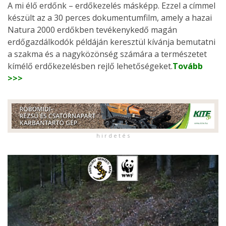
A mi élő erdőnk – erdőkezelés másképp. Ezzel a címmel
készült az a 30 perces dokumentumfilm, amely a hazai
Natura 2000 erdőkben tevékenykedő magán
erdőgazdálkodók példáján keresztül kívánja bemutatni
a szakma és a nagyközönség számára a természetet
kímélő erdőkezelésben rejlő lehetőségeket.
Tovább
>>>
h i r d e t é s