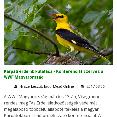
Kárpáti erdeink kutatása - Konferenciát szervez a
WWF Magyarország
Hírszerkesztő: Erdő-Mező Online
2017.03.06.
A WWF Magyarország március 13-án, Visegrádon
rendezi meg "Az Erdei életközösségek védelmét
megalapozó többcélú állapotértékelés a magyar
Kárpátokban" című projekt záró konferenciáját. A