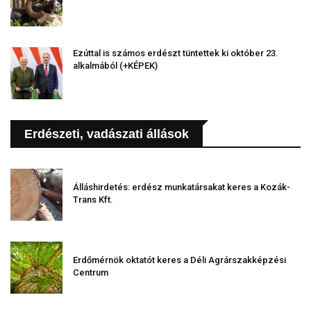
Ezúttal is számos erdészt tüntettek ki október 23.
alkalmából (+KÉPEK)
Erdészeti, vadászati állások
Álláshirdetés: erdész munkatársakat keres a Kozák-
Trans Kft.
Erdőmérnök oktatót keres a Déli Agrárszakképzési
Centrum