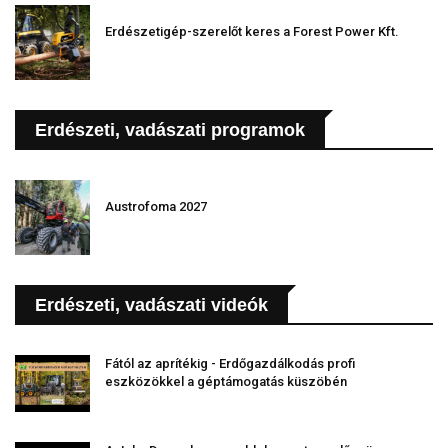
Erdészetigép-szerelőt keres a Forest Power Kft.
Erdészeti, vadászati programok
Austrofoma 2027
Erdészeti, vadászati videók
Fától az aprítékig - Erdőgazdálkodás profi
eszközökkel a géptámogatás küszöbén