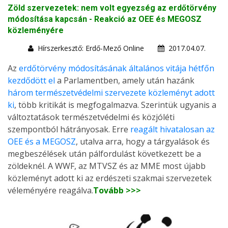
Zöld szervezetek: nem volt egyezség az erdőtörvény
módosítása kapcsán - Reakció az OEE és MEGOSZ
közleményére
Hírszerkesztő: Erdő-Mező Online
2017.04.07.
Az
erdőtörvény módosításának általános vitája hétfőn
kezdődött el
a Parlamentben, amely után hazánk
három természetvédelmi szervezete közleményt adott
ki
, több kritikát is megfogalmazva. Szerintük ugyanis a
változtatások természetvédelmi és közjóléti
szempontból hátrányosak. Erre
reagált hivatalosan az
OEE és a MEGOSZ
, utalva arra, hogy a tárgyalások és
megbeszélések után pálfordulást következett be a
zöldeknél. A WWF, az MTVSZ és az MME most újabb
közleményt adott ki az erdészeti szakmai szervezetek
véleményére reagálva.
Tovább >>>