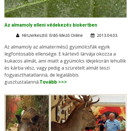
Az almamoly elleni védekezés biokertben
Hírszerkesztő: Erdő-Mező Online
2013.04.03.
Az almamoly az almatermésű gyümölcsfák egyik
legfontosabb ellensége. E kártevő lárvája okozza a
kukacos almát, ami miatt a gyümölcs idejekorán lehullik
és kárba vész, vagy pedig a szüretelt almát teszi
fogyaszthatatlanná, de legalábbis
gusztustalanná.
Tovább >>>