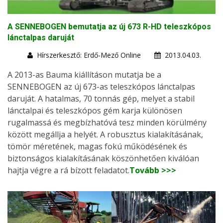
A SENNEBOGEN bemutatja az új 673 R-HD teleszkópos
lánctalpas daruját
Hírszerkesztő: Erdő-Mező Online
2013.04.03.
A 2013-as Bauma kiállításon mutatja be a
SENNEBOGEN az új 673-as teleszkópos lánctalpas
daruját. A hatalmas, 70 tonnás gép, melyet a stabil
lánctalpai és teleszkópos gém karja különösen
rugalmassá és megbízhatóvá tesz minden körülmény
között megállja a helyét. A robusztus kialakításának,
tömör méretének, magas fokú működésének és
biztonságos kialakításának köszönhetően kiválóan
hajtja végre a rá bízott feladatot.
Tovább >>>