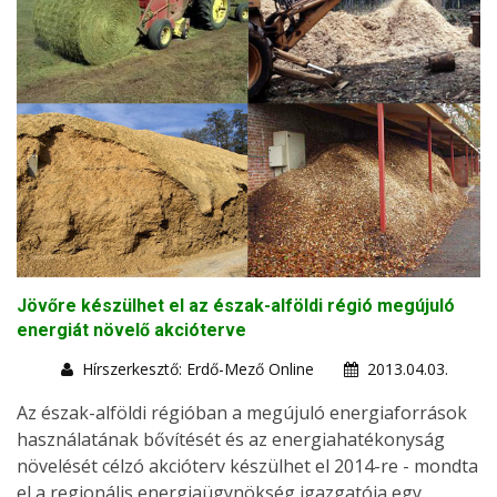
Jövőre készülhet el az észak-alföldi régió megújuló
energiát növelő akcióterve
Hírszerkesztő: Erdő-Mező Online
2013.04.03.
Az észak-alföldi régióban a megújuló energiaforrások
használatának bővítését és az energiahatékonyság
növelését célzó akcióterv készülhet el 2014-re - mondta
el a regionális energiaügynökség igazgatója egy