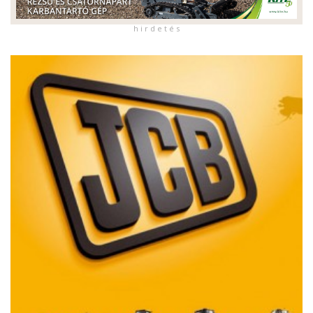
h i r d e t é s