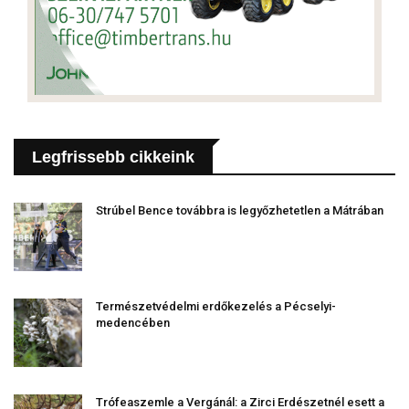
Legfrissebb cikkeink
Strúbel Bence továbbra is legyőzhetetlen a Mátrában
Természetvédelmi erdőkezelés a Pécselyi-
medencében
Trófeaszemle a Vergánál: a Zirci Erdészetnél esett a