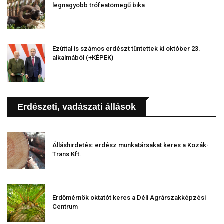
legnagyobb trófeatömegű bika
Ezúttal is számos erdészt tüntettek ki október 23.
alkalmából (+KÉPEK)
Erdészeti, vadászati állások
Álláshirdetés: erdész munkatársakat keres a Kozák-
Trans Kft.
Erdőmérnök oktatót keres a Déli Agrárszakképzési
Centrum