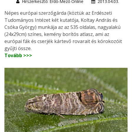
Hírszerkesztő: Erdő-Mező Online
2013.04.03.
Népes európai szerzőgárda (köztük az Erdészeti
Tudományos Intézet két kutatója, Koltay András és
Csóka György) munkája az az 535 oldalas, nagyalakú
(24x29cm) színes, kemény borítós atlasz, ami az
európai fák és cserjék kártevő rovarait és kórokozóit
gyűjti össze.
Tovább >>>