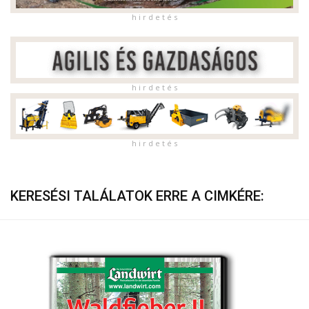
h i r d e t é s
h i r d e t é s
h i r d e t é s
KERESÉSI TALÁLATOK ERRE A CIMKÉRE: