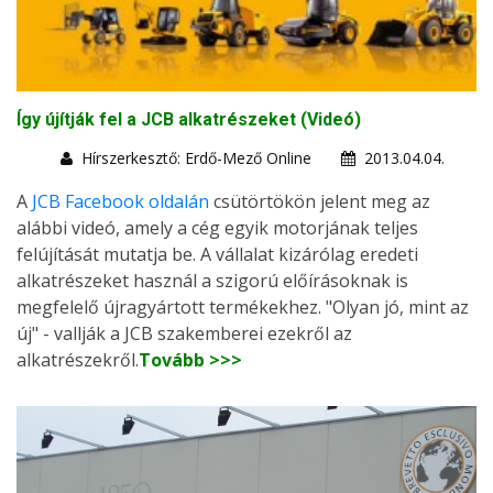
Így újítják fel a JCB alkatrészeket (Videó)
Hírszerkesztő: Erdő-Mező Online
2013.04.04.
A
JCB Facebook oldalán
csütörtökön jelent meg az
alábbi videó, amely a cég egyik motorjának teljes
felújítását mutatja be. A vállalat kizárólag eredeti
alkatrészeket használ a szigorú előírásoknak is
megfelelő újragyártott termékekhez. "Olyan jó, mint az
új" - vallják a JCB szakemberei ezekről az
alkatrészekről.
Tovább >>>