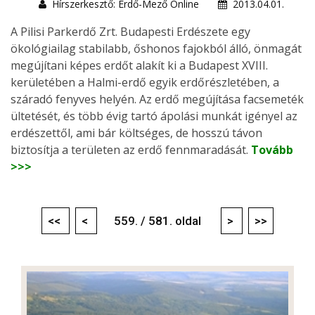
Hírszerkesztő: Erdő-Mező Online
2013.04.01.
A Pilisi Parkerdő Zrt. Budapesti Erdészete egy
ökológiailag stabilabb, őshonos fajokból álló, önmagát
megújítani képes erdőt alakít ki a Budapest XVIII.
kerületében a Halmi-erdő egyik erdőrészletében, a
száradó fenyves helyén. Az erdő megújítása facsemeték
ültetését, és több évig tartó ápolási munkát igényel az
erdészettől, ami bár költséges, de hosszú távon
biztosítja a területen az erdő fennmaradását.
Tovább
>>>
<<
<
559. / 581. oldal
>
>>