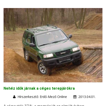
Nehéz idők járnak a céges terepjárókra
Hírszerkesztő: Erdő-Mező Online
2013.04.01.
A cégautók 37 %-a megsérült az elmúlt évben,