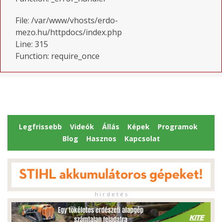
File: /var/www/vhosts/erdo-
mezo.hu/httpdocs/index.php
Line: 315
Function: require_once
Legfrissebb
Videók
Állás
Képek
Programok
Blog
Hasznos
Kapcsolat
h i r d e t é s