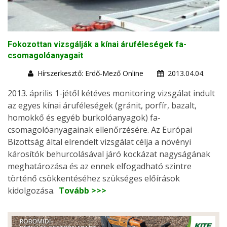
Fokozottan vizsgálják a kínai áruféleségek fa-
csomagolóanyagait
Hírszerkesztő: Erdő-Mező Online
2013.04.04.
2013. április 1-jétől kétéves monitoring vizsgálat indult
az egyes kínai áruféleségek (gránit, porfír, bazalt,
homokkő és egyéb burkolóanyagok) fa-
csomagolóanyagainak ellenőrzésére. Az Európai
Bizottság által elrendelt vizsgálat célja a növényi
károsítók behurcolásával járó kockázat nagyságának
meghatározása és az ennek elfogadható szintre
történő csökkentéséhez szükséges előírások
kidolgozása.
Tovább >>>