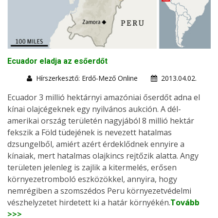
Ecuador eladja az esőerdőt
Hírszerkesztő: Erdő-Mező Online
2013.04.02.
Ecuador 3 millió hektárnyi amazóniai őserdőt adna el
kínai olajcégeknek egy nyilvános aukción. A dél-
amerikai ország területén nagyjából 8 millió hektár
fekszik a Föld tüdejének is nevezett hatalmas
dzsungelből, amiért azért érdeklődnek ennyire a
kínaiak, mert hatalmas olajkincs rejtőzik alatta. Angy
területen jelenleg is zajlik a kitermelés, erősen
környezetromboló eszközökkel, annyira, hogy
nemrégiben a szomszédos Peru környezetvédelmi
vészhelyzetet hirdetett ki a határ környékén.
Tovább
>>>