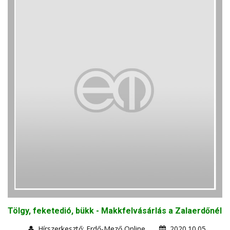
Tölgy, feketedió, bükk - Makkfelvásárlás a Zalaerdőnél
Hírszerkesztő: Erdő-Mező Online
2020.10.05.