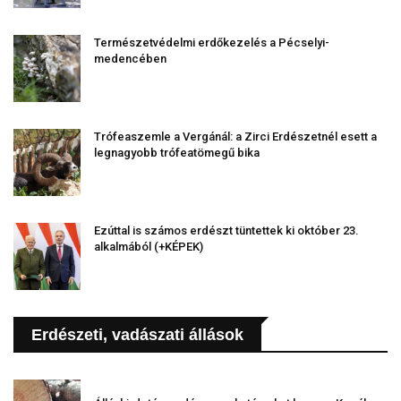
Természetvédelmi erdőkezelés a Pécselyi-
medencében
Trófeaszemle a Vergánál: a Zirci Erdészetnél esett a
legnagyobb trófeatömegű bika
Ezúttal is számos erdészt tüntettek ki október 23.
alkalmából (+KÉPEK)
Erdészeti, vadászati állások