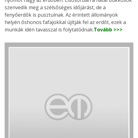
nyomot hagy az erdőben. Elsősorban a fiatal bükkösök
szenvedik meg a szélsőséges időjárást, de a
fenyőerdők is pusztulnak. Az érintett állományok
helyén őshonos fafajokkal újítják fel az erdőt, ezek a
munkák idén tavasszal is folytatódnak.
Tovább >>>