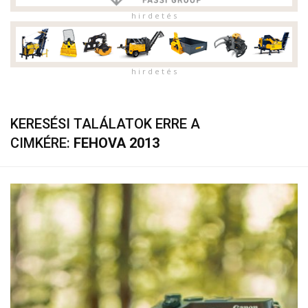
h i r d e t é s
h i r d e t é s
KERESÉSI TALÁLATOK ERRE A
CIMKÉRE:
FEHOVA 2013