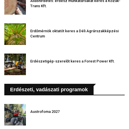
Álláshirdetés: erdész munkatársakat keres a Kozák-
Trans Kft.
Erdőmérnök oktatót keres a Déli Agrárszakképzési
Centrum
Erdészetigép-szerelőt keres a Forest Power Kft.
Erdészeti, vadászati programok
Austrofoma 2027