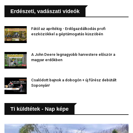
Erdészeti, vadászati videók
Fától az aprítékig - Erdőgazdálkodás profi
eszközökkel a géptámogatás küszöbén
A John Deere legnagyobb harvestere először a
magyar erdőkben
Csalódott bajnok a dobogón + új fűrész debütált
Soponyán!
Ti küldtétek - Nap képe