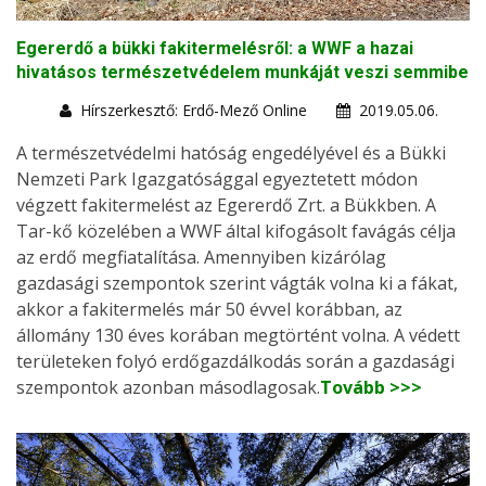
Egererdő a bükki fakitermelésről: a WWF a hazai
hivatásos természetvédelem munkáját veszi semmibe
Hírszerkesztő: Erdő-Mező Online
2019.05.06.
A természetvédelmi hatóság engedélyével és a Bükki
Nemzeti Park Igazgatósággal egyeztetett módon
végzett fakitermelést az Egererdő Zrt. a Bükkben. A
Tar-kő közelében a WWF által kifogásolt favágás célja
az erdő megfiatalítása. Amennyiben kizárólag
gazdasági szempontok szerint vágták volna ki a fákat,
akkor a fakitermelés már 50 évvel korábban, az
állomány 130 éves korában megtörtént volna. A védett
területeken folyó erdőgazdálkodás során a gazdasági
szempontok azonban másodlagosak.
Tovább >>>