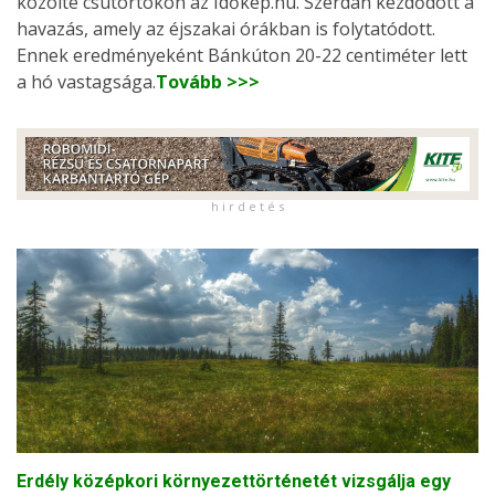
közölte csütörtökön az Időkép.hu. Szerdán kezdődött a
havazás, amely az éjszakai órákban is folytatódott.
Ennek eredményeként Bánkúton 20-22 centiméter lett
a hó vastagsága.
Tovább >>>
h i r d e t é s
Erdély középkori környezettörténetét vizsgálja egy