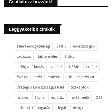
Csatlakozz hozzánk!
Leggyakoribb cimkék
állami erdőgazdaság
STIHL
erdészeti gép
vadászat
fakitermelés
Erdély
erdőgazdálkodás
vadász
NÉBIH
erdész
favágó
erdő
traktor
Pilisi Parkerdő Zrt.
Országos Erdészeti Egyesület
Székelyföld
falopás
tűzifa
erdőtűz
fakitermelő
OEE
erdészeti támogatás
illegális fakivágás