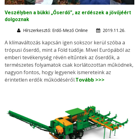
Veszélyben a bükki „Őserdő”, az erdészek a jövőjéért
dolgoznak
Hírszerkesztő: Erdő-Mező Online
2019.11.26.
A klímaváltozás kapcsán igen sokszor kerül szóba a
trópusi őserdő, mint a Föld tüdője. Mivel Európából az
emberi tevékenység révén eltűntek az őserdők, a
természetes folyamatok csak korlátozottan működnek,
nagyon fontos, hogy legyenek ismereteink az
érintetlen erdők működéséről.
Tovább >>>