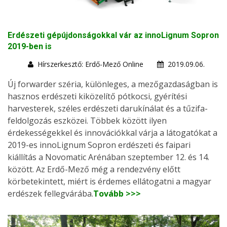
Erdészeti gépújdonságokkal vár az innoLignum Sopron
2019-ben is
Hírszerkesztő: Erdő-Mező Online
2019.09.06.
Új forwarder széria, különleges, a mezőgazdaságban is
hasznos erdészeti kiközelítő pótkocsi, gyérítési
harvesterek, széles erdészeti darukínálat és a tűzifa-
feldolgozás eszközei. Többek között ilyen
érdekességekkel és innovációkkal várja a látogatókat a
2019-es innoLignum Sopron erdészeti és faipari
kiállítás a Novomatic Arénában szeptember 12. és 14.
között. Az Erdő-Mező még a rendezvény előtt
körbetekintett, miért is érdemes ellátogatni a magyar
erdészek fellegvárába.
Tovább >>>