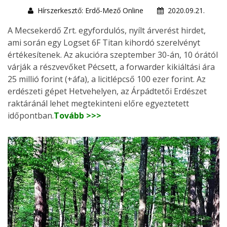
Hírszerkesztő: Erdő-Mező Online
2020.09.21.
A Mecsekerdő Zrt. egyfordulós, nyílt árverést hirdet,
ami során egy Logset 6F Titan kihordó szerelvényt
értékesítenek. Az akucióra szeptember 30-án, 10 órától
várják a részvevőket Pécsett, a forwarder kikiáltási ára
25 millió forint (+áfa), a licitlépcső 100 ezer forint. Az
erdészeti gépet Hetvehelyen, az Árpádtetői Erdészet
raktáránál lehet megtekinteni előre egyeztetett
időpontban.
Tovább >>>