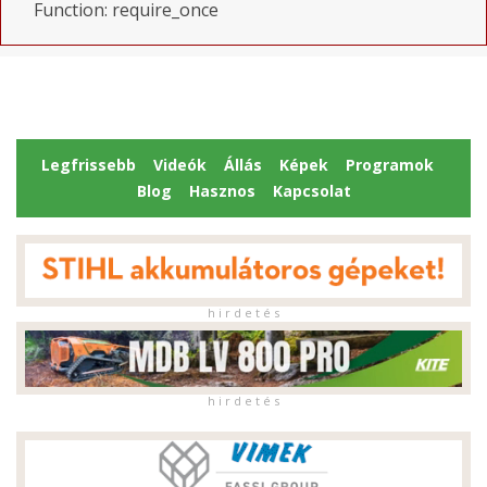
Function: require_once
Legfrissebb
Videók
Állás
Képek
Programok
Blog
Hasznos
Kapcsolat
h i r d e t é s
h i r d e t é s