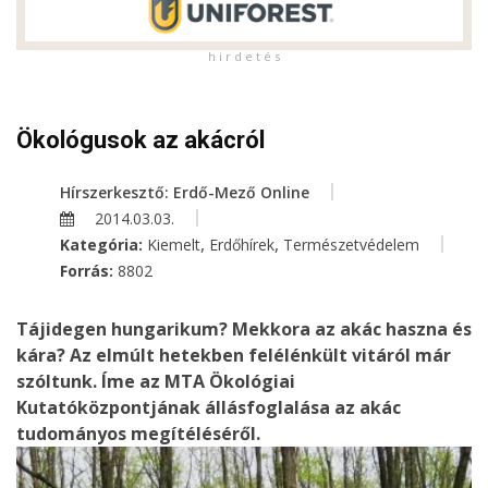
h i r d e t é s
Ökológusok az akácról
Hírszerkesztő: Erdő-Mező Online
2014.03.03.
,
,
Kategória:
Kiemelt
Erdőhírek
Természetvédelem
Forrás:
8802
Tájidegen hungarikum? Mekkora az akác haszna és
kára? Az elmúlt hetekben felélénkült vitáról már
szóltunk. Íme az MTA Ökológiai
Kutatóközpontjának állásfoglalása az akác
tudományos megítéléséről.