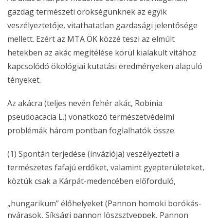
gazdag természeti örökségünknek az egyik
veszélyeztetője, vitathatatlan gazdasági jelentősége
mellett. Ezért az MTA ÖK közzé teszi az elmúlt
hetekben az akác megítélése körül kialakult vitához
kapcsolódó ökológiai kutatási eredményeken alapuló
tényeket.
Az akácra (teljes nevén fehér akác, Robinia
pseudoacacia L.) vonatkozó természetvédelmi
problémák három pontban foglalhatók össze.
(1) Spontán terjedése (inváziója) veszélyezteti a
természetes fafajú erdőket, valamint gyepterületeket,
köztük csak a Kárpát-medencében előforduló,
„hungarikum” élőhelyeket (Pannon homoki borókás-
nyárasok, Síksági pannon löszsztyeppek, Pannon