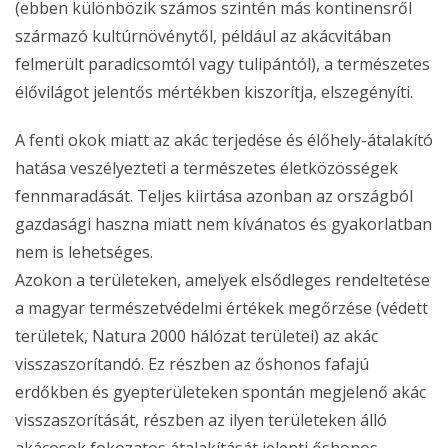
(ebben különbözik számos szintén más kontinensről
származó kultúrnövénytől, például az akácvitában
felmerült paradicsomtól vagy tulipántól), a természetes
élővilágot jelentős mértékben kiszorítja, elszegényíti.
A fenti okok miatt az akác terjedése és élőhely-átalakító
hatása veszélyezteti a természetes életközösségek
fennmaradását. Teljes kiirtása azonban az országból
gazdasági haszna miatt nem kívánatos és gyakorlatban
nem is lehetséges.
Azokon a területeken, amelyek elsődleges rendeltetése
a magyar természetvédelmi értékek megőrzése (védett
területek, Natura 2000 hálózat területei) az akác
visszaszorítandó. Ez részben az őshonos fafajú
erdőkben és gyepterületeken spontán megjelenő akác
visszaszorítását, részben az ilyen területeken álló
akácosok fokozatos átalakítását jelenti őshonos