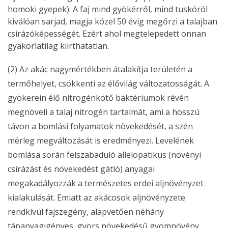
homoki gyepek). A faj mind gyökérről, mind tuskóról
kiválóan sarjad, magja közel 50 évig megőrzi a talajban
csírázóképességét. Ezért ahol megtelepedett onnan
gyakorlatilag kiirthatatlan.
(2) Az akác nagymértékben átalakítja területén a
termőhelyet, csökkenti az élővilág változatosságát. A
gyökerein élő nitrogénkötő baktériumok révén
megnöveli a talaj nitrogén tartalmát, ami a hosszú
távon a bomlási folyamatok növekedését, a szén
mérleg megváltozását is eredményezi. Levelének
bomlása során felszabaduló allelopatikus (növényi
csírázást és növekedést gátló) anyagai
megakadályozzák a természetes erdei aljnövényzet
kialakulását. Emiatt az akácosok aljnövényzete
rendkívül fajszegény, alapvetően néhány
tápanyagigényes, gyors növekedésű gyomnövény