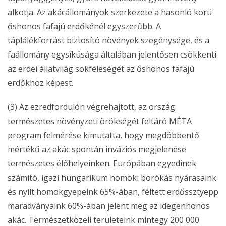
alkotja. Az akácállományok szerkezete a hasonló korú
őshonos fafajú erdőkénél egyszerűbb. A
táplálékforrást biztosító növények szegénysége, és a
faállomány egysíkúsága általában jelentősen csökkenti
az erdei állatvilág sokféleségét az őshonos fafajú
erdőkhöz képest.
(3) Az ezredfordulón végrehajtott, az ország
természetes növényzeti örökségét feltáró MÉTA
program felmérése kimutatta, hogy megdöbbentő
mértékű az akác spontán inváziós megjelenése
természetes élőhelyeinken. Európában egyedinek
számító, igazi hungarikum homoki borókás nyárasaink
és nyílt homokgyepeink 65%-ában, féltett erdőssztyepp
maradványaink 60%-ában jelent meg az idegenhonos
akác. Természetközeli területeink mintegy 200 000