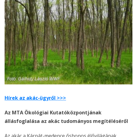
Hírek az akác-ügyről >>>
Az MTA Ökológiai Kutatóközpontjának
állásfoglalása az akác tudományos megítéléséről
Az akác a Kárpát-medence őshonos élővilágának,