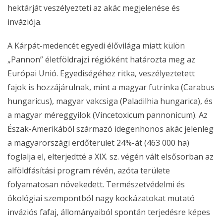
hektárját veszélyezteti az akác megjelenése és
inváziója.
A Kárpát-medencét egyedi élővilága miatt külön
„Pannon” életföldrajzi régióként határozta meg az
Európai Unió. Egyediségéhez ritka, veszélyeztetett
fajok is hozzájárulnak, mint a magyar futrinka (Carabus
hungaricus), magyar vakcsiga (Paladilhia hungarica), és
a magyar méreggyilok (Vincetoxicum pannonicum). Az
Észak-Amerikából származó idegenhonos akác jelenleg
a magyarországi erdőterület 24%-át (463 000 ha)
foglalja el, elterjedtté a XIX. sz. végén vált elsősorban az
alföldfásítási program révén, azóta területe
folyamatosan növekedett. Természetvédelmi és
ökológiai szempontból nagy kockázatokat mutató
inváziós fafaj, állományaiból spontán terjedésre képes