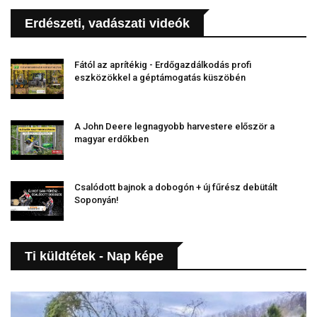
Erdészeti, vadászati videók
Fától az aprítékig - Erdőgazdálkodás profi
eszközökkel a géptámogatás küszöbén
A John Deere legnagyobb harvestere először a
magyar erdőkben
Csalódott bajnok a dobogón + új fűrész debütált
Soponyán!
Ti küldtétek - Nap képe