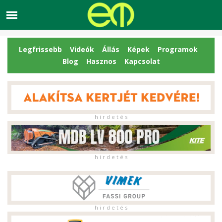
Legfrissebb
Videók
Állás
Képek
Programok
Blog
Hasznos
Kapcsolat
h i r d e t é s
h i r d e t é s
h i r d e t é s