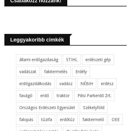
Csatlakozz hozzánk!
Leggyakoribb cimkék
állami erdőgazdaság
STIHL
erdészeti gép
vadászat
fakitermelés
Erdély
erdőgazdálkodás
vadász
NÉBIH
erdész
favágó
erdő
traktor
Pilisi Parkerdő Zrt.
Országos Erdészeti Egyesület
Székelyföld
falopás
tűzifa
erdőtűz
fakitermelő
OEE