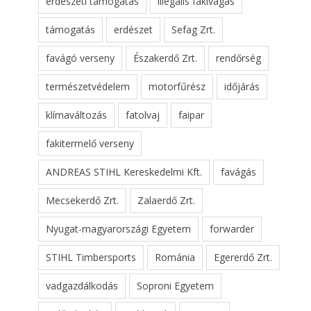
erdészeti támogatás
illegális fakivágás
támogatás
erdészet
Sefag Zrt.
favágó verseny
Északerdő Zrt.
rendőrség
természetvédelem
motorfűrész
időjárás
klímaváltozás
fatolvaj
faipar
fakitermelő verseny
ANDREAS STIHL Kereskedelmi Kft.
favágás
Mecsekerdő Zrt.
Zalaerdő Zrt.
Nyugat-magyarországi Egyetem
forwarder
STIHL Timbersports
Románia
Egererdő Zrt.
vadgazdálkodás
Soproni Egyetem