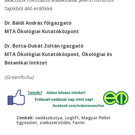
fajokból álló erdőkké.
Dr. Báldi András főigazgató
MTA Ökológiai Kutatóközpont
Dr. Botta-Dukát Zoltán igazgató
MTA Ökológiai Kutatóközpont, Ökológiai és
Botanikai Intézet
(Greenfo.hu)
,
,
Cimkék:
vadászkutya
Loglift
Magyar Pellet
,
,
Egyesület
zsebszerződés
Farmi