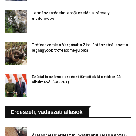
Természetvédelmi erdőkezelés a Pécselyi-
medencében
Trófeaszemle a Vergánál: a Zirci Erdészetnél esett a
legnagyobb trófeatömegű bika
Ezúttal is számos erdészt tüntettek ki október 23.
alkalmából (+KÉPEK)
Erdészeti, vadászati állások
Álláshirdetés: erdész munkatársakat keres a Kozák-