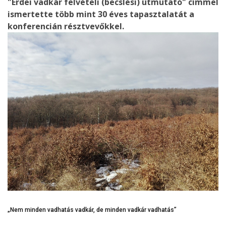
"Erdei vadkár felvételi (becslési) útmutató" címmel
ismertette több mint 30 éves tapasztalatát a
konferencián résztvevőkkel.
„Nem minden vadhatás vadkár, de minden vadkár vadhatás”