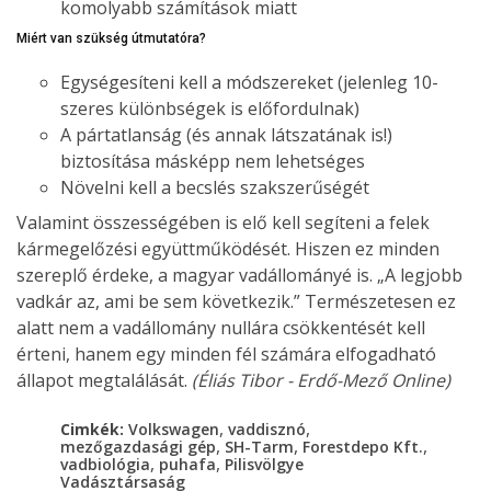
komolyabb számítások miatt
Miért van szükség útmutatóra?
Egységesíteni kell a módszereket (jelenleg 10-
szeres különbségek is előfordulnak)
A pártatlanság (és annak látszatának is!)
biztosítása másképp nem lehetséges
Növelni kell a becslés szakszerűségét
Valamint összességében is elő kell segíteni a felek
kármegelőzési együttműködését. Hiszen ez minden
szereplő érdeke, a magyar vadállományé is. „A legjobb
vadkár az, ami be sem következik.” Természetesen ez
alatt nem a vadállomány nullára csökkentését kell
érteni, hanem egy minden fél számára elfogadható
állapot megtalálását.
(Éliás Tibor - Erdő-Mező Online)
,
,
Cimkék:
Volkswagen
vaddisznó
,
,
,
mezőgazdasági gép
SH-Tarm
Forestdepo Kft.
,
,
vadbiológia
puhafa
Pilisvölgye
Vadásztársaság