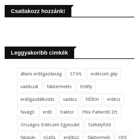
Csatlakozz hozzánk!
Leggyakoribb cimkék
állami erdőgazdaság
STIHL
erdészeti gép
vadászat
fakitermelés
Erdély
erdőgazdálkodás
vadász
NÉBIH
erdész
favágó
erdő
traktor
Pilisi Parkerdő Zrt.
Országos Erdészeti Egyesület
Székelyföld
falopás
tűzifa
erdőtűz
fakitermelő
OEE