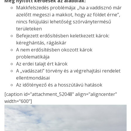
Még nyitott kérdések az alábbiak:
Makkfelszedés problémája: „ha a vaddisznó már
azelőtt megeszi a makkot, hogy az földet érne”,
nincs felújulási lehetőség szórványtermésű
területeken
Befejezett erdősítésben keletkezett károk:
kéreghántás, rágáskár
A nem erdősítésben okozott károk
problematikája
Az erdei talajt ért károk
A „vadászati” törvény és a végrehajtási rendelet
ellentmondásai
Az időtényező és a hosszútávú hatások
[caption id="attachment_52048" align="aligncenter"
width="600"]