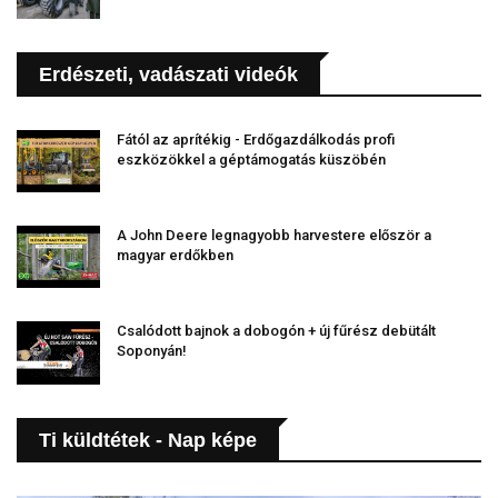
Erdészeti, vadászati videók
Fától az aprítékig - Erdőgazdálkodás profi
eszközökkel a géptámogatás küszöbén
A John Deere legnagyobb harvestere először a
magyar erdőkben
Csalódott bajnok a dobogón + új fűrész debütált
Soponyán!
Ti küldtétek - Nap képe