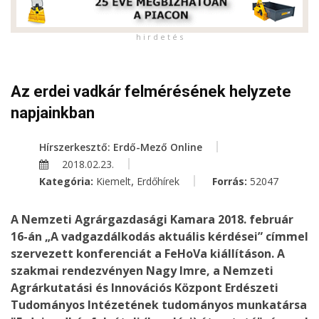
h i r d e t é s
Az erdei vadkár felmérésének helyzete
napjainkban
Hírszerkesztő: Erdő-Mező Online
2018.02.23.
,
Kategória:
Kiemelt
Erdőhírek
Forrás:
52047
A Nemzeti Agrárgazdasági Kamara 2018. február
16-án „A vadgazdálkodás aktuális kérdései” címmel
szervezett konferenciát a FeHoVa kiállításon. A
szakmai rendezvényen Nagy Imre, a Nemzeti
Agrárkutatási és Innovációs Központ Erdészeti
Tudományos Intézetének tudományos munkatársa