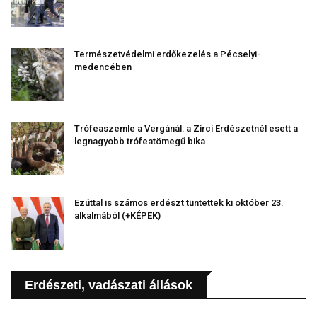
Természetvédelmi erdőkezelés a Pécselyi-
medencében
Trófeaszemle a Vergánál: a Zirci Erdészetnél esett a
legnagyobb trófeatömegű bika
Ezúttal is számos erdészt tüntettek ki október 23.
alkalmából (+KÉPEK)
Erdészeti, vadászati állások