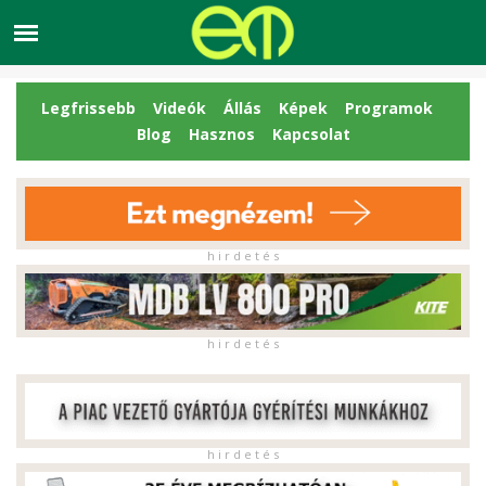
Legfrissebb
Videók
Állás
Képek
Programok
Blog
Hasznos
Kapcsolat
h i r d e t é s
h i r d e t é s
h i r d e t é s