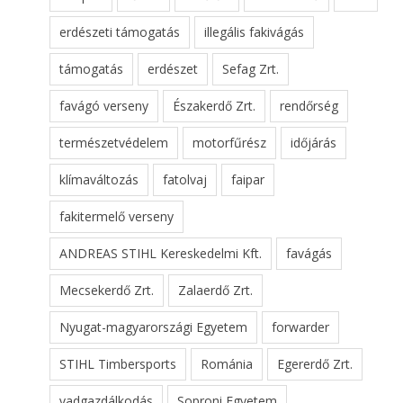
erdészeti támogatás
illegális fakivágás
támogatás
erdészet
Sefag Zrt.
favágó verseny
Északerdő Zrt.
rendőrség
természetvédelem
motorfűrész
időjárás
klímaváltozás
fatolvaj
faipar
fakitermelő verseny
ANDREAS STIHL Kereskedelmi Kft.
favágás
Mecsekerdő Zrt.
Zalaerdő Zrt.
Nyugat-magyarországi Egyetem
forwarder
STIHL Timbersports
Románia
Egererdő Zrt.
vadgazdálkodás
Soproni Egyetem