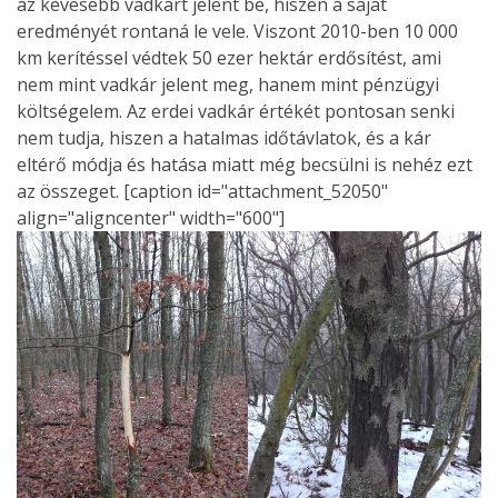
az kevesebb vadkárt jelent be, hiszen a saját
eredményét rontaná le vele. Viszont 2010-ben 10 000
km kerítéssel védtek 50 ezer hektár erdősítést, ami
nem mint vadkár jelent meg, hanem mint pénzügyi
költségelem. Az erdei vadkár értékét pontosan senki
nem tudja, hiszen a hatalmas időtávlatok, és a kár
eltérő módja és hatása miatt még becsülni is nehéz ezt
az összeget. [caption id="attachment_52050"
align="aligncenter" width="600"]