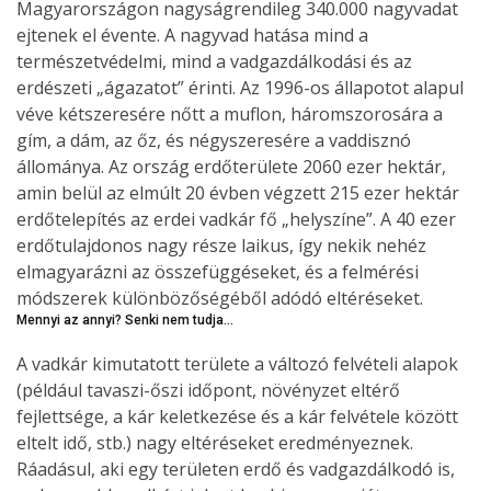
Magyarországon nagyságrendileg 340.000 nagyvadat
ejtenek el évente. A nagyvad hatása mind a
természetvédelmi, mind a vadgazdálkodási és az
erdészeti „ágazatot” érinti. Az 1996-os állapotot alapul
véve kétszeresére nőtt a muflon, háromszorosára a
gím, a dám, az őz, és négyszeresére a vaddisznó
állománya. Az ország erdőterülete 2060 ezer hektár,
amin belül az elmúlt 20 évben végzett 215 ezer hektár
erdőtelepítés az erdei vadkár fő „helyszíne”. A 40 ezer
erdőtulajdonos nagy része laikus, így nekik nehéz
elmagyarázni az összefüggéseket, és a felmérési
módszerek különbözőségéből adódó eltéréseket.
Mennyi az annyi? Senki nem tudja…
A vadkár kimutatott területe a változó felvételi alapok
(például tavaszi-őszi időpont, növényzet eltérő
fejlettsége, a kár keletkezése és a kár felvétele között
eltelt idő, stb.) nagy eltéréseket eredményeznek.
Ráadásul, aki egy területen erdő és vadgazdálkodó is,