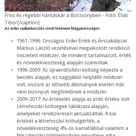
Friss és régebbi hántáskár a Börzsönyben - Fotó: Éliás
Tibor[/caption]
Az erdei vadkárbecslés rövid története Magyarországon:
1961-1996: Országos Erdei Érték és Árszabályzat
Márkus László vezetésével megalkotott rendkívül
összetett módszer, de mindent tartalmazott, érték
és növedékveszteség alapján számoltak.
1996-2009: Az újraerdősítési költség képezte a
becslés alapját, ez nagyjából helytálló módszer
volt, viszont az idősebb állományok esetén már
nem bizonyult megfelelőnek a módszer
2009-2017: Az értékelés alapja az erdő értéke volt.
Létrehozási költségek táblázata alapján,
amelyeket rendszeresen aktualizáltak. A kár
értékét a létrehozási költségérték, a
növedékveszteség 4%-os kamatlábbal valamint a
felszámolási többletköltség együttese adta.