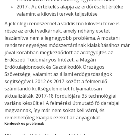
2017-: Az értékelés alapja az erdőrészlet értéke
valamint a kilövési tervek teljesítése
A jelenlegi rendszernél a vaddisznó kilövési terve is
része az erdei vadkárnak, amely néhány esetet
leszámítva nem a legnagyobb probléma. A mostani
rendszer egységes módszertárának kialakításához már
jóval korábban megkezdődött az adatgyűjtés az
Erdészeti Tudományos Intézet, a Magán
Erdőtulajdonosok és Gazdálkodók Országos
Szövetsége, valamint az állami erdőgazdaságok
segítségével. 2012 és 2017 között a felmerülő
számítandó költségelemeket folyamatosan
aktualizálták. 2017-18 fordulójára 35 technológiai
variáns készült el. A felmérési útmutató fő darabjai
megvannak, így már nem sokat kell várni, és
remélhetőleg kiadják ezeket az anyagokat.
Kérdések és problémák