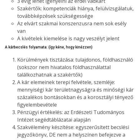
3 évig lehet igényelni az erdei vadkárt
Szakértők: kompetenciák hiánya, felülvizsgálatuk,
továbbképzések szükségessége
Az elvárt szakmai konszenzusra nem sok esély
van
A kivételek kiemelése is nagy veszélyt jelent
A kárbecslés folyamata: (így kéne, hogy kinézzen)
Körülmények tisztázása: tulajdonos, földhasználó
(sokszor nem hivatalos földhasználattal
találkozhatnak a szakértők)
A kár elemeinek terepi felvétele, szemléje:
mennyiségi kár területnagyságra és minőségi kár
százalékos bontásokban és a korosztályi tényező
figyelembevétele
Pénzügyi értékelés: az Erdészeti Tudományos
Intézet segédtáblázatai alapján
Szakvélemény készítése: egyszerűsített becslési
jegyzőkönyv, DE nem a helyszínen befejezve a