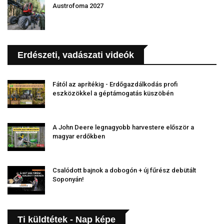
Austrofoma 2027
Erdészeti, vadászati videók
Fától az aprítékig - Erdőgazdálkodás profi
eszközökkel a géptámogatás küszöbén
A John Deere legnagyobb harvestere először a
magyar erdőkben
Csalódott bajnok a dobogón + új fűrész debütált
Soponyán!
Ti küldtétek - Nap képe