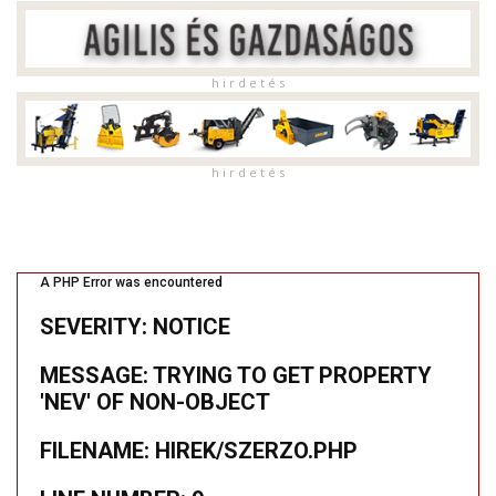
h i r d e t é s
h i r d e t é s
A PHP Error was encountered
SEVERITY: NOTICE
MESSAGE: TRYING TO GET PROPERTY
'NEV' OF NON-OBJECT
FILENAME: HIREK/SZERZO.PHP