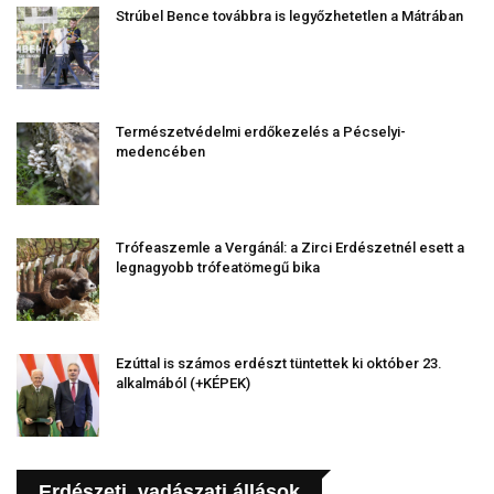
Strúbel Bence továbbra is legyőzhetetlen a Mátrában
Természetvédelmi erdőkezelés a Pécselyi-
medencében
Trófeaszemle a Vergánál: a Zirci Erdészetnél esett a
legnagyobb trófeatömegű bika
Ezúttal is számos erdészt tüntettek ki október 23.
alkalmából (+KÉPEK)
Erdészeti, vadászati állások