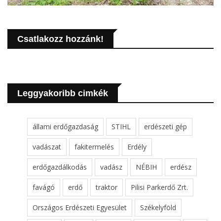
Csatlakozz hozzánk!
Leggyakoribb cimkék
állami erdőgazdaság
STIHL
erdészeti gép
vadászat
fakitermelés
Erdély
erdőgazdálkodás
vadász
NÉBIH
erdész
favágó
erdő
traktor
Pilisi Parkerdő Zrt.
Országos Erdészeti Egyesület
Székelyföld