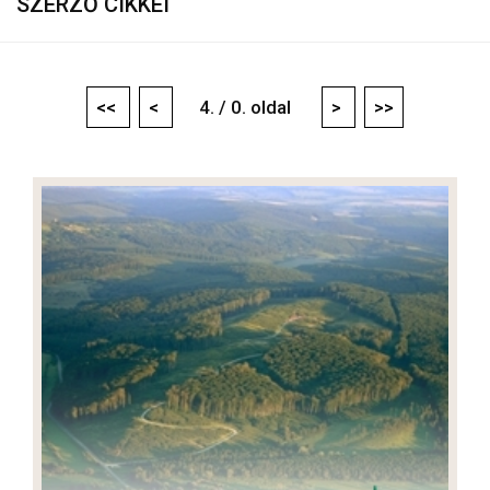
SZERZŐ CIKKEI
<<
<
4. / 0. oldal
>
>>