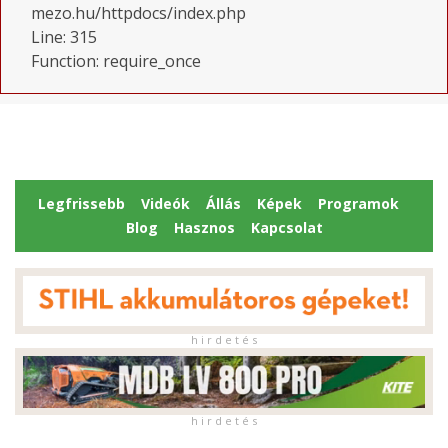
mezo.hu/httpdocs/index.php
Line: 315
Function: require_once
Legfrissebb
Videók
Állás
Képek
Programok
Blog
Hasznos
Kapcsolat
h i r d e t é s
h i r d e t é s