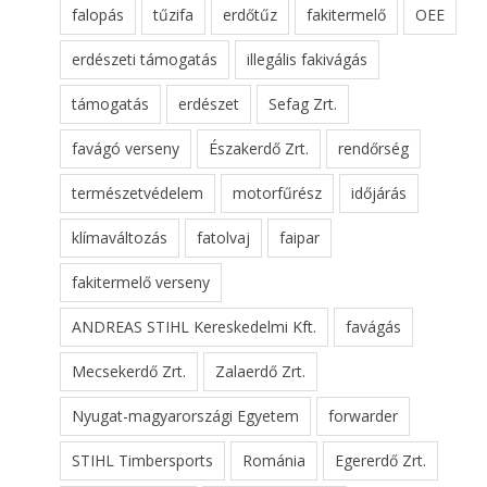
falopás
tűzifa
erdőtűz
fakitermelő
OEE
erdészeti támogatás
illegális fakivágás
támogatás
erdészet
Sefag Zrt.
favágó verseny
Északerdő Zrt.
rendőrség
természetvédelem
motorfűrész
időjárás
klímaváltozás
fatolvaj
faipar
fakitermelő verseny
ANDREAS STIHL Kereskedelmi Kft.
favágás
Mecsekerdő Zrt.
Zalaerdő Zrt.
Nyugat-magyarországi Egyetem
forwarder
STIHL Timbersports
Románia
Egererdő Zrt.