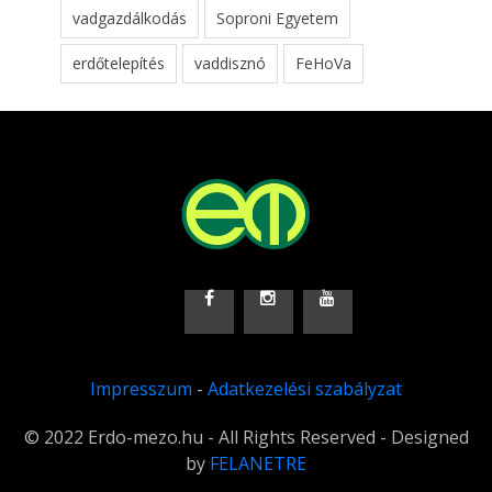
vadgazdálkodás
Soproni Egyetem
erdőtelepítés
vaddisznó
FeHoVa
Impresszum
-
Adatkezelési szabályzat
© 2022 Erdo-mezo.hu - All Rights Reserved - Designed
by
FELANETRE