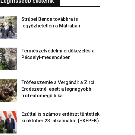
Legfrissebb cikkeink
Strúbel Bence továbbra is
legyőzhetetlen a Mátrában
Természetvédelmi erdőkezelés a
Pécselyi-medencében
Trófeaszemle a Vergánál: a Zirci
Erdészetnél esett a legnagyobb
trófeatömegű bika
Ezúttal is számos erdészt tüntettek
ki október 23. alkalmából (+KÉPEK)