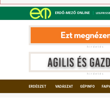
ERDŐ-MEZŐ ONLINE
LEGFRISS
h i r d e t é s
h i r d e t é s
ERDÉSZET
VADÁSZAT
GÉPINFO
FAIP
OLVASNIVALÓ