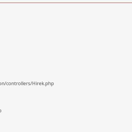
on/controllers/Hirek.php
p