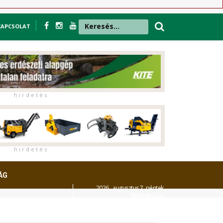
KAPCSOLAT
h i r d e t é s
h i r d e t é s
ÁG
2026. augusztus 7. péntek,
Ibolya
napja