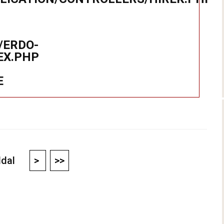
/ERDO-
EX.PHP
E
oldal
>
>>