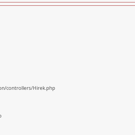
on/controllers/Hirek.php
p