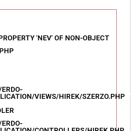
PROPERTY 'NEV' OF NON-OBJECT
.PHP
/ERDO-
ICATION/VIEWS/HIREK/SZERZO.PHP
DLER
/ERDO-
LICATION/CONTROLLERS/HIREK.PHP