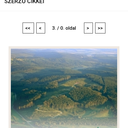
SZERZŐ CIKKEI
<<
<
3. / 0. oldal
>
>>