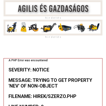
h i r d e t é s
h i r d e t é s
A PHP Error was encountered
SEVERITY: NOTICE
MESSAGE: TRYING TO GET PROPERTY
'NEV' OF NON-OBJECT
FILENAME: HIREK/SZERZO.PHP