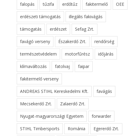
falopás
tűzifa
erdőtűz
fakitermelő
OEE
erdészeti támogatás
illegális fakivágás
támogatás
erdészet
Sefag Zrt.
favágó verseny
Északerdő Zrt.
rendőrség
természetvédelem
motorfűrész
időjárás
klímaváltozás
fatolvaj
faipar
fakitermelő verseny
ANDREAS STIHL Kereskedelmi Kft.
favágás
Mecsekerdő Zrt.
Zalaerdő Zrt.
Nyugat-magyarországi Egyetem
forwarder
STIHL Timbersports
Románia
Egererdő Zrt.