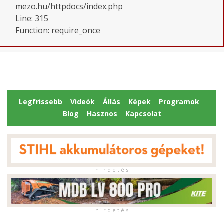
mezo.hu/httpdocs/index.php
Line: 315
Function: require_once
Legfrissebb
Videók
Állás
Képek
Programok
Blog
Hasznos
Kapcsolat
h i r d e t é s
h i r d e t é s