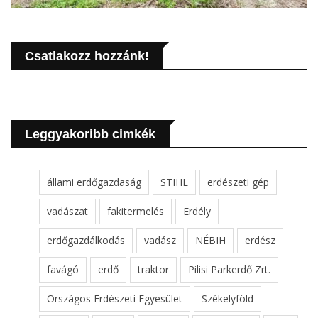
Csatlakozz hozzánk!
Leggyakoribb cimkék
állami erdőgazdaság
STIHL
erdészeti gép
vadászat
fakitermelés
Erdély
erdőgazdálkodás
vadász
NÉBIH
erdész
favágó
erdő
traktor
Pilisi Parkerdő Zrt.
Országos Erdészeti Egyesület
Székelyföld