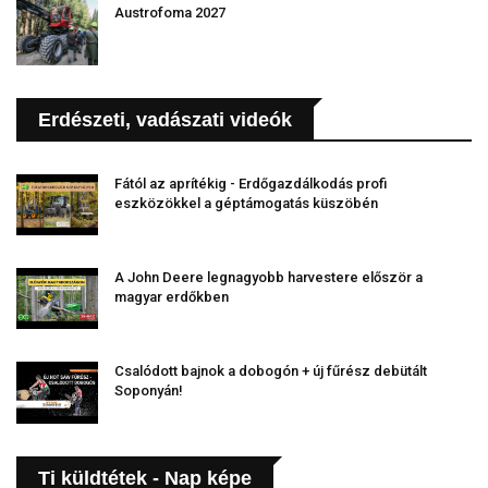
Austrofoma 2027
Erdészeti, vadászati videók
Fától az aprítékig - Erdőgazdálkodás profi
eszközökkel a géptámogatás küszöbén
A John Deere legnagyobb harvestere először a
magyar erdőkben
Csalódott bajnok a dobogón + új fűrész debütált
Soponyán!
Ti küldtétek - Nap képe