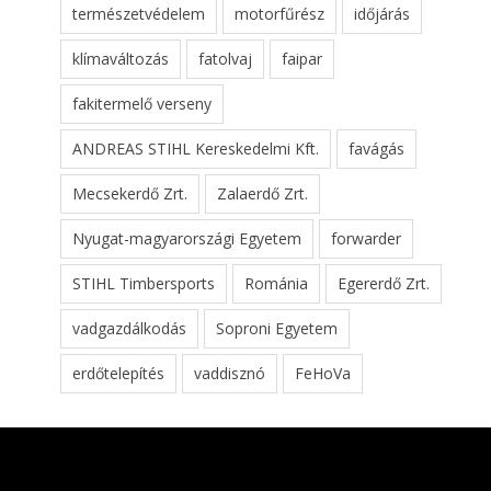
természetvédelem
motorfűrész
időjárás
klímaváltozás
fatolvaj
faipar
fakitermelő verseny
ANDREAS STIHL Kereskedelmi Kft.
favágás
Mecsekerdő Zrt.
Zalaerdő Zrt.
Nyugat-magyarországi Egyetem
forwarder
STIHL Timbersports
Románia
Egererdő Zrt.
vadgazdálkodás
Soproni Egyetem
erdőtelepítés
vaddisznó
FeHoVa