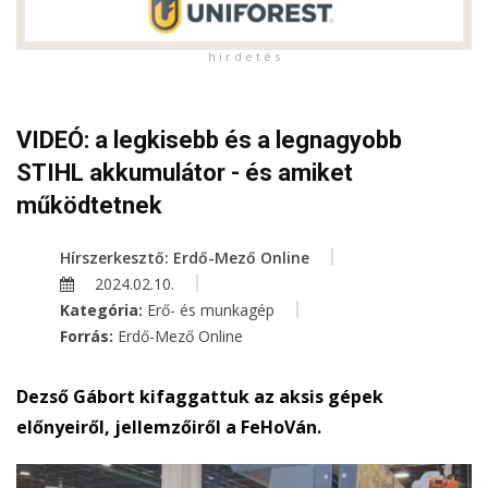
h i r d e t é s
VIDEÓ: a legkisebb és a legnagyobb
STIHL akkumulátor - és amiket
működtetnek
Hírszerkesztő: Erdő-Mező Online
2024.02.10.
Kategória:
Erő- és munkagép
Forrás:
Erdő-Mező Online
Dezső Gábort kifaggattuk az aksis gépek
előnyeiről, jellemzőiről a FeHoVán.