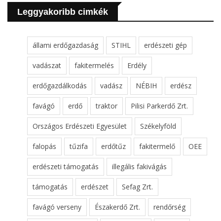
Leggyakoribb cimkék
állami erdőgazdaság
STIHL
erdészeti gép
vadászat
fakitermelés
Erdély
erdőgazdálkodás
vadász
NÉBIH
erdész
favágó
erdő
traktor
Pilisi Parkerdő Zrt.
Országos Erdészeti Egyesület
Székelyföld
falopás
tűzifa
erdőtűz
fakitermelő
OEE
erdészeti támogatás
illegális fakivágás
támogatás
erdészet
Sefag Zrt.
favágó verseny
Északerdő Zrt.
rendőrség