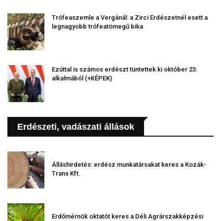
Trófeaszemle a Vergánál: a Zirci Erdészetnél esett a
legnagyobb trófeatömegű bika
Ezúttal is számos erdészt tüntettek ki október 23.
alkalmából (+KÉPEK)
Erdészeti, vadászati állások
Álláshirdetés: erdész munkatársakat keres a Kozák-
Trans Kft.
Erdőmérnök oktatót keres a Déli Agrárszakképzési