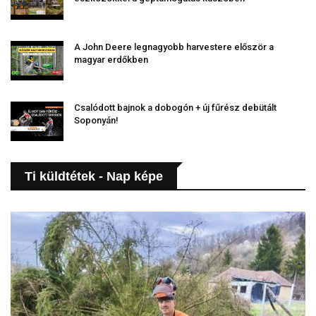
A John Deere legnagyobb harvestere először a
magyar erdőkben
Csalódott bajnok a dobogón + új fűrész debütált
Soponyán!
Ti küldtétek - Nap képe