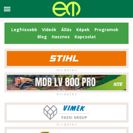
Legfrissebb
Videók
Állás
Képek
Programok
Blog
Hasznos
Kapcsolat
h i r d e t é s
h i r d e t é s
h i r d e t é s