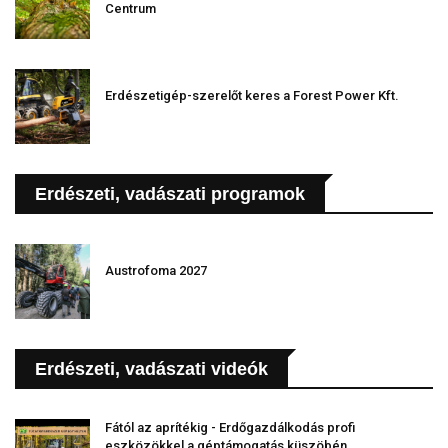
Centrum
Erdészetigép-szerelőt keres a Forest Power Kft.
Erdészeti, vadászati programok
Austrofoma 2027
Erdészeti, vadászati videók
Fától az aprítékig - Erdőgazdálkodás profi
eszközökkel a géptámogatás küszöbén