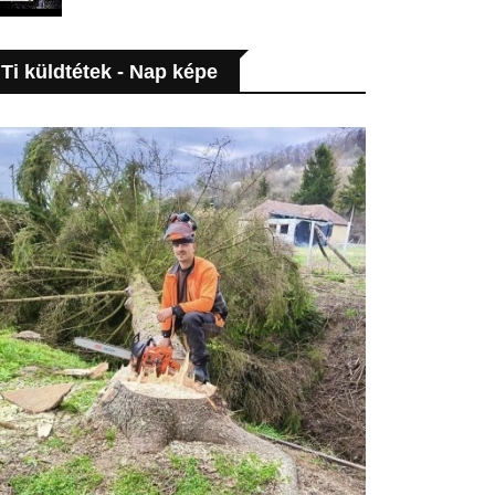
Ti küldtétek - Nap képe