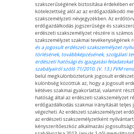
szakszerűségének biztosítása érdekében erd
kötelezettség alól az az erdőgazdálkodó men
szakszemélyzeti névjegyzékben. Az erdőtör
erdőgazdálkodás jogszerűsége és szakszerű
erdészeti szakszemélyzet részére is számos f
szakszemélyzet szakmai tevékenységének r
és a jogosult erdészeti szakszemélyzet nyilv
törlésének, továbbképzésének, szolgálati te
erdészeti hatósági és igazgatási feladatoka
szabályairól szóló 71/2010. (V. 13.) FVM ren
belül megkülönböztetünk jogosult erdészeti
különbség közöttük az, hogy a jogosult erd
kétéves szakmai gyakorlattal, valamint részt 
hatóság által az erdészeti szakszemélyzet 
erdőgazdálkodás szakmai irányítását teljes 
végezheti. Az erdészeti szakszemélyzet erd
az erdészeti szakszemélyzetként nyilvántart
kényszerítőeszköz alkalmazási jogosultságo
szabályozása 2013. január 1-től megváltozott