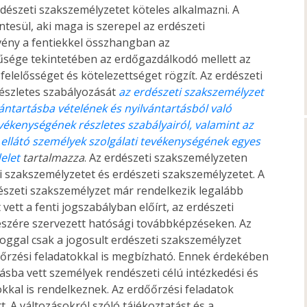
észeti szakszemélyzetet köteles alkalmazni. A
tesül, aki maga is szerepel az erdészeti
vény a fentiekkel összhangban az
sége tekintetében az erdőgazdálkodó mellett az
elelősséget és kötelezettséget rögzít. Az erdészeti
észletes szabályozását
az erdészeti szakszemélyzet
ántartásba vételének és nyilvántartásból való
vékenységének részletes szabályairól, valamint az
t ellátó személyek szolgálati tevékenységének egyes
delet
tartalmazza
. Az erdészeti szakszemélyzeten
 szakszemélyzetet és erdészeti szakszemélyzetet. A
észeti szakszemélyzet már rendelkezik legalább
vett a fenti jogszabályban előírt, az erdészeti
részére szervezett hatósági továbbképzéseken. Az
joggal csak a jogosult erdészeti szakszemélyzet
őőrzési feladatokkal is megbízható. Ennek érdekében
ásba vett személyek rendészeti célú intézkedési és
kkal is rendelkeznek. Az erdőőrzési feladatok
. A változásokról szóló tájékoztatást és a