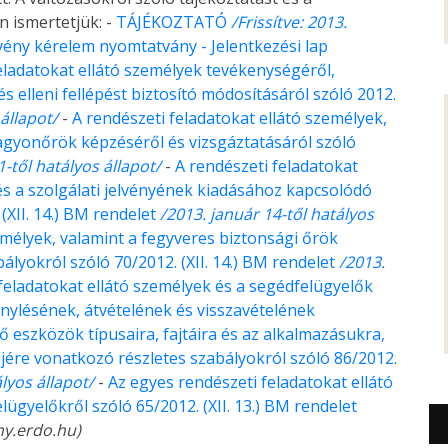
n ismertetjük: -
TÁJÉKOZTATÓ
/Frissítve: 2013.
elvény kérelem nyomtatvány
- Jelentkezési lap
eladatokat ellátó személyek tevékenységéről,
 elleni fellépést biztosító módosításáról szóló 2012.
 állapot/
-
A rendészeti feladatokat ellátó személyek,
vagyonőrök képzéséről és vizsgáztatásáról szóló
1-től hatályos állapot/
-
A rendészeti feladatokat
és a szolgálati jelvényének kiadásához kapcsolódó
 (XII. 14.) BM rendelet
/2013. január 14-től hatályos
emélyek, valamint a fegyveres biztonsági őrök
ályokról szóló 70/2012. (XII. 14.) BM rendelet
/2013.
feladatokat ellátó személyek és a segédfelügyelők
nylésének, átvételének és visszavételének
tő eszközök típusaira, fajtáira és az alkalmazásukra,
ndjére vonatkozó részletes szabályokról szóló 86/2012.
ályos állapot/
-
Az egyes rendészeti feladatokat ellátó
gyelőkről szóló 65/2012. (XII. 13.) BM rendelet
y.erdo.hu)