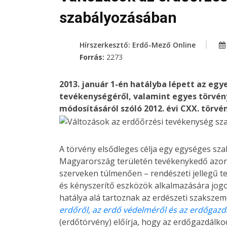
szabályozásában
Hírszerkesztő: Erdő-Mező Online
Forrás:
2273
2013. január 1-én hatályba lépett az eg
tevékenységéről, valamint egyes törvénye
módosításáról szóló 2012. évi CXX. törvén
A törvény elsődleges célja egy egységes sz
Magyarország területén tevékenykedő azon
szerveken túlmenően – rendészeti jellegű t
és kényszerítő eszközök alkalmazására jogos
hatálya alá tartoznak az erdészeti szakszemé
erdőről, az erdő védelméről és az erdőgazdá
(erdőtörvény) előírja, hogy az erdőgazdál