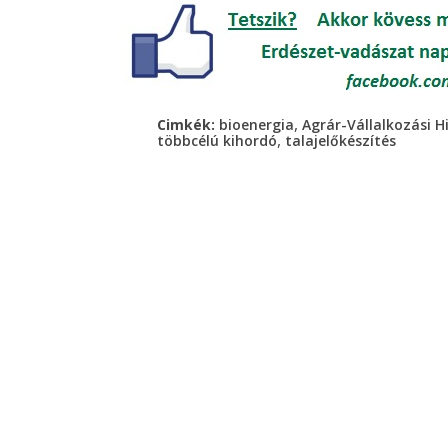
,
Cimkék:
bioenergia
Agrár-Vállalkozási H
,
többcélú kihordó
talajelőkészítés