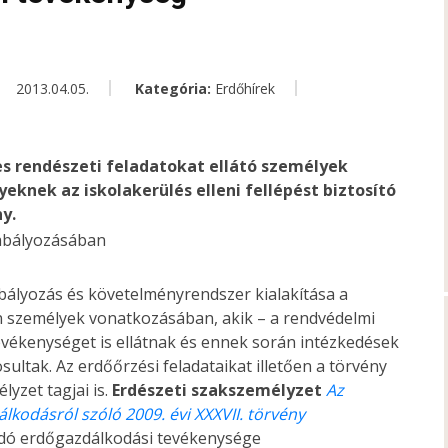
2013.04.05.
Kategória:
Erdőhírek
yes rendészeti feladatokat ellátó személyek
knek az iskolakerülés elleni fellépést biztosító
y.
abályozás és követelményrendszer kialakítása a
 személyek vonatkozásában, akik – a rendvédelmi
evékenységet is ellátnak és ennek során intézkedések
ultak. Az erdőőrzési feladataikat illetően a törvény
lyzet tagjai is.
Erdészeti szakszemélyzet
Az
lkodásról szóló 2009. évi XXXVII. törvény
kodó erdőgazdálkodási tevékenysége