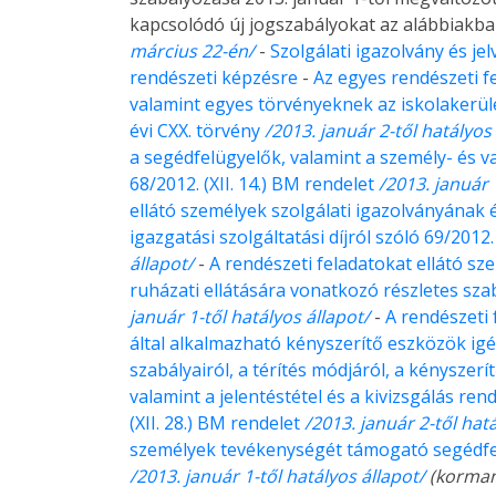
kapcsolódó új jogszabályokat az alábbiakba
március 22-én/
-
Szolgálati igazolvány és j
rendészeti képzésre
-
Az egyes rendészeti f
valamint egyes törvényeknek az iskolakerülés
évi CXX. törvény
/2013. január 2-től hatályos
a segédfelügyelők, valamint a személy- és 
68/2012. (XII. 14.) BM rendelet
/2013. január 
ellátó személyek szolgálati igazolványának 
igazgatási szolgáltatási díjról szóló 69/2012.
állapot/
-
A rendészeti feladatokat ellátó sz
ruházati ellátására vonatkozó részletes szab
január 1-től hatályos állapot/
-
A rendészeti 
által alkalmazható kényszerítő eszközök igé
szabályairól, a térítés módjáról, a kényszerí
valamint a jelentéstétel és a kivizsgálás re
(XII. 28.) BM rendelet
/2013. január 2-től hat
személyek tevékenységét támogató segédfelü
/2013. január 1-től hatályos állapot/
(korman