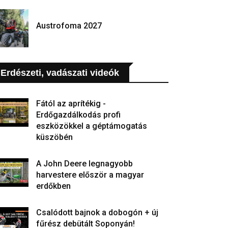
Austrofoma 2027
Erdészeti, vadászati videók
Fától az aprítékig -
Erdőgazdálkodás profi
eszközökkel a géptámogatás
küszöbén
A John Deere legnagyobb
harvestere először a magyar
erdőkben
Csalódott bajnok a dobogón + új
fűrész debütált Soponyán!