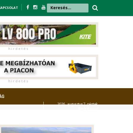
KAPCSOLAT
h i r d e t é s
h i r d e t é s
ÁG
2026. augusztus 7. péntek,
Ibolya
napja