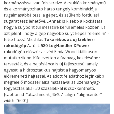
kormányzással van felszerelve. A csuklós kormánymű
és a kormányozható hátsó tengely kombinációja
rugalmasabbá teszi a gépet, és szűkebb fordulási
sugarat tesz lehetővé. „Annak is kisebb a kockázata,
hogy a súlypont túl messzire kerül emelés közben. Ez
azt jelenti, hogy a gép nagyobb súlyt képes felemelni” -
tette hozzá Miethke.
Takarékos az új Liebherr
rakodógép
Az új
L 580 LogHandler XPower
rakodógép először a svéd Elmia Wood kiállításon
mutatkozik be. Kifejezetten a faanyag kezeléséhez
tervezték, és a hajtáslánca is új fejlesztésű, amely
egyesíti a hidrosztatikus hajtást a hagyományos
előremeneti hajtással. Az adott feladathoz leginkább
megfelelő módszer alkalmazásával az üzemanyag-
fogyasztás akár 30 százalékkal is csökkenthető.
[caption id="attachment_46407" align="aligncenter"
width="600"]