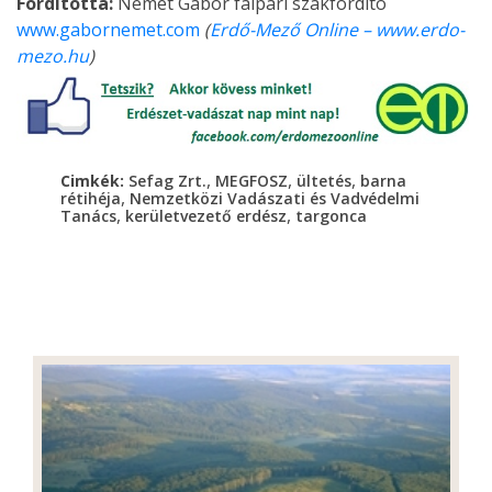
Fordította:
Német Gábor faipari szakfordító
www.gabornemet.com
(
Erdő-Mező Online – www.erdo-
mezo.hu
)
,
,
,
Cimkék:
Sefag Zrt.
MEGFOSZ
ültetés
barna
,
rétihéja
Nemzetközi Vadászati és Vadvédelmi
,
,
Tanács
kerületvezető erdész
targonca