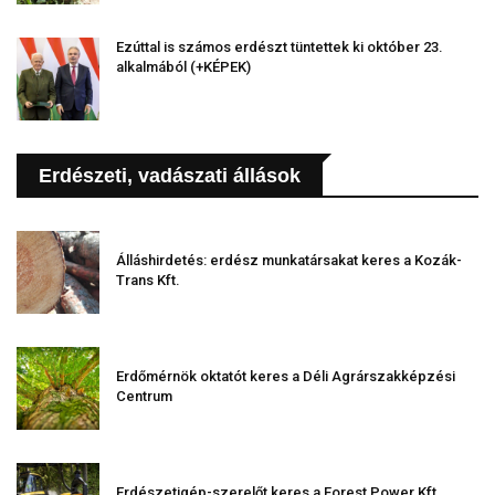
Ezúttal is számos erdészt tüntettek ki október 23.
alkalmából (+KÉPEK)
Erdészeti, vadászati állások
Álláshirdetés: erdész munkatársakat keres a Kozák-
Trans Kft.
Erdőmérnök oktatót keres a Déli Agrárszakképzési
Centrum
Erdészetigép-szerelőt keres a Forest Power Kft.