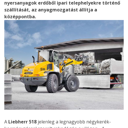
nyersanyagok erdőből ipari telephelyekre történő
szállítását, az anyagmozgatást állítja a
középpontba.
A
Liebherr 518
jelenleg a legnagyobb négykerék-