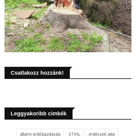
Csatlakozz hozzánk!
Leggyakoribb cimkék
állami erdőgazdaság
STIHL
erdészeti gép