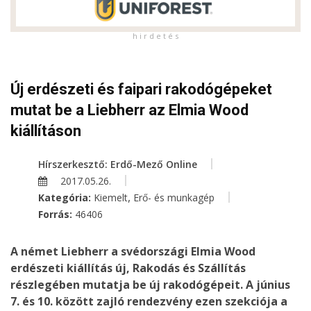
h i r d e t é s
Új erdészeti és faipari rakodógépeket
mutat be a Liebherr az Elmia Wood
kiállításon
Hírszerkesztő: Erdő-Mező Online
2017.05.26.
,
Kategória:
Kiemelt
Erő- és munkagép
Forrás:
46406
A német Liebherr a svédországi Elmia Wood
erdészeti kiállítás új, Rakodás és Szállítás
részlegében mutatja be új rakodógépeit. A június
7. és 10. között zajló rendezvény ezen szekciója a