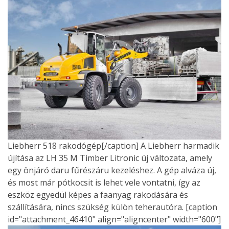
Liebherr 518 rakodógép[/caption] A Liebherr harmadik
újítása az LH 35 M Timber Litronic új változata, amely
egy önjáró daru fűrészáru kezeléshez. A gép alváza új,
és most már pótkocsit is lehet vele vontatni, így az
eszköz egyedül képes a faanyag rakodására és
szállítására, nincs szükség külön teherautóra. [caption
id="attachment_46410" align="aligncenter" width="600"]