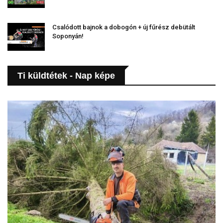
Csalódott bajnok a dobogón + új fűrész debütált
Soponyán!
Ti küldtétek - Nap képe