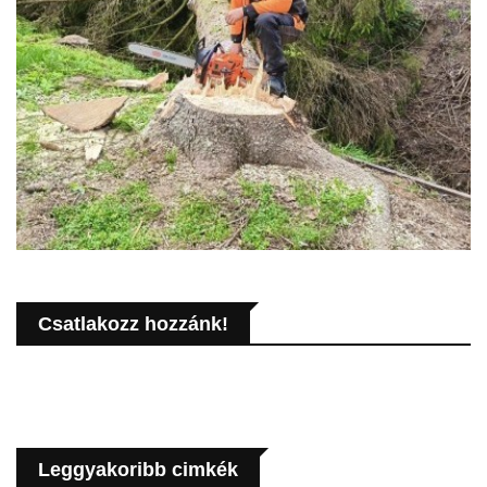
Csatlakozz hozzánk!
Leggyakoribb cimkék