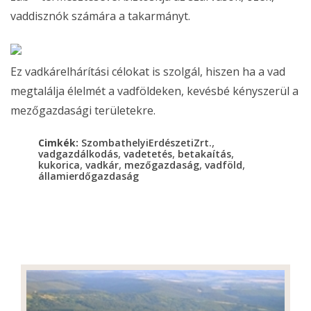
vaddisznók számára a takarmányt.
Ez vadkárelhárítási célokat is szolgál, hiszen ha a vad
megtalálja élelmét a vadföldeken, kevésbé kényszerül a
mezőgazdasági területekre.
,
Cimkék:
SzombathelyiErdészetiZrt.
,
,
,
vadgazdálkodás
vadetetés
betakaítás
,
,
,
,
kukorica
vadkár
mezőgazdaság
vadföld
államierdőgazdaság