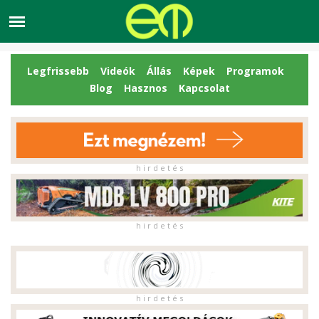
Legfrissebb
Videók
Állás
Képek
Programok
Blog
Hasznos
Kapcsolat
h i r d e t é s
h i r d e t é s
h i r d e t é s