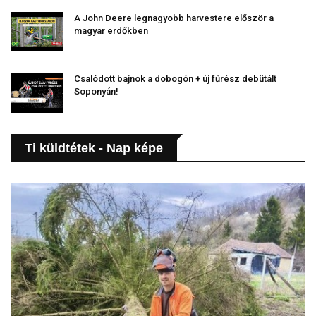
A John Deere legnagyobb harvestere először a
magyar erdőkben
Csalódott bajnok a dobogón + új fűrész debütált
Soponyán!
Ti küldtétek - Nap képe