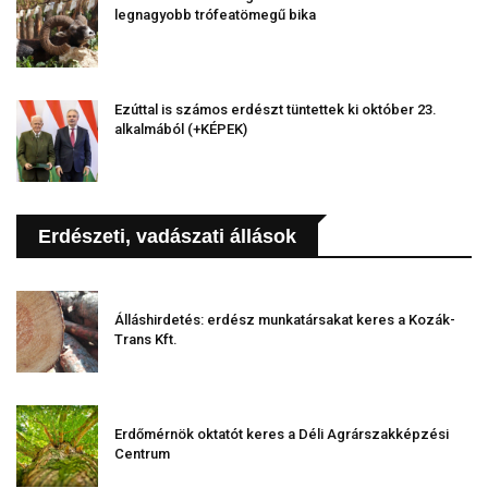
legnagyobb trófeatömegű bika
Ezúttal is számos erdészt tüntettek ki október 23.
alkalmából (+KÉPEK)
Erdészeti, vadászati állások
Álláshirdetés: erdész munkatársakat keres a Kozák-
Trans Kft.
Erdőmérnök oktatót keres a Déli Agrárszakképzési
Centrum