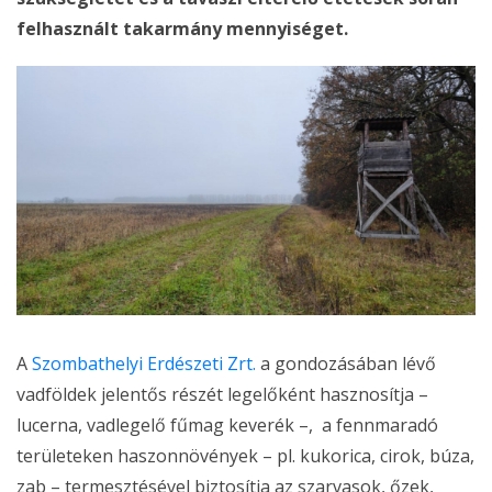
felhasznált takarmány mennyiséget.
A
Szombathelyi Erdészeti Zrt.
a gondozásában lévő
vadföldek jelentős részét legelőként hasznosítja –
lucerna, vadlegelő fűmag keverék –, a fennmaradó
területeken haszonnövények – pl. kukorica, cirok, búza,
zab – termesztésével biztosítja az szarvasok, őzek,