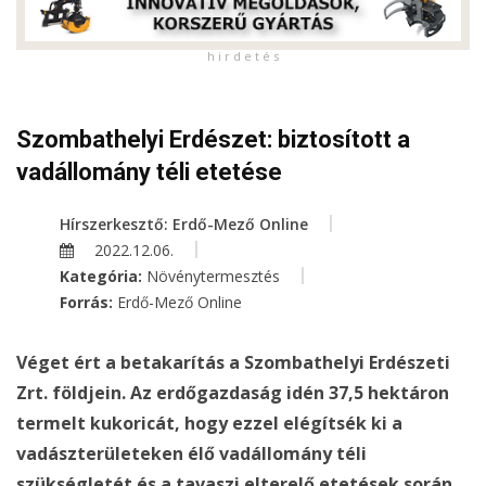
h i r d e t é s
Szombathelyi Erdészet: biztosított a
vadállomány téli etetése
Hírszerkesztő: Erdő-Mező Online
2022.12.06.
Kategória:
Növénytermesztés
Forrás:
Erdő-Mező Online
Véget ért a betakarítás a Szombathelyi Erdészeti
Zrt. földjein. Az erdőgazdaság idén 37,5 hektáron
termelt kukoricát, hogy ezzel elégítsék ki a
vadászterületeken élő vadállomány téli
szükségletét és a tavaszi elterelő etetések során