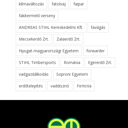
klímaváltozás
fatolvaj
faipar
fakitermelő verseny
ANDREAS STIHL Kereskedelmi Kft.
favágás
Mecsekerdő Zrt.
Zalaerdő Zrt.
Nyugat-magyarországi Egyetem
forwarder
STIHL Timbersports
Románia
Egererdő Zrt.
vadgazdálkodás
Soproni Egyetem
erdőtelepítés
vaddisznó
FeHoVa