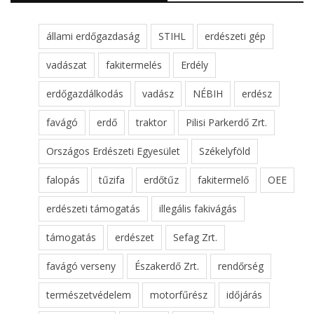
állami erdőgazdaság
STIHL
erdészeti gép
vadászat
fakitermelés
Erdély
erdőgazdálkodás
vadász
NÉBIH
erdész
favágó
erdő
traktor
Pilisi Parkerdő Zrt.
Országos Erdészeti Egyesület
Székelyföld
falopás
tűzifa
erdőtűz
fakitermelő
OEE
erdészeti támogatás
illegális fakivágás
támogatás
erdészet
Sefag Zrt.
favágó verseny
Északerdő Zrt.
rendőrség
természetvédelem
motorfűrész
időjárás