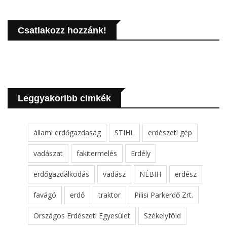
Csatlakozz hozzánk!
Leggyakoribb cimkék
állami erdőgazdaság
STIHL
erdészeti gép
vadászat
fakitermelés
Erdély
erdőgazdálkodás
vadász
NÉBIH
erdész
favágó
erdő
traktor
Pilisi Parkerdő Zrt.
Országos Erdészeti Egyesület
Székelyföld