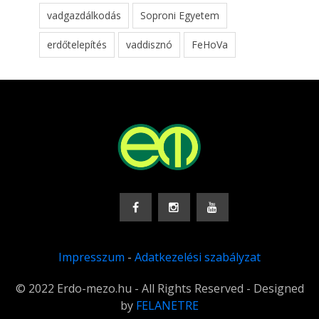
vadgazdálkodás
Soproni Egyetem
erdőtelepítés
vaddisznó
FeHoVa
Impresszum
-
Adatkezelési szabályzat
© 2022 Erdo-mezo.hu - All Rights Reserved - Designed
by
FELANETRE