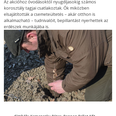
Az akcióhoz óvodásoktól nyugdíjasokig számos
korosztály tagjai csatlakoztak. Ők miközben
elsajátították a csemeteültetés – akár otthon is
alkalmazható – tudnivalóit, bepillantást nyerhettek az
erdészek munkájába is.
,
,