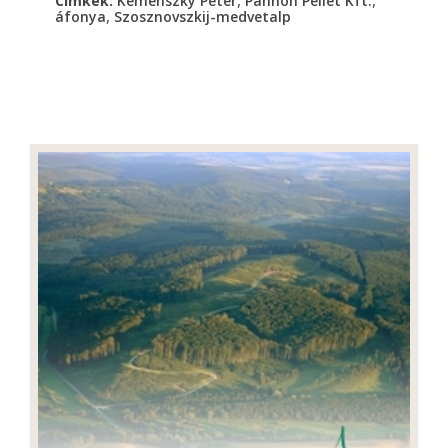
Cimkék:
Kemenszky Péter
Pannon Pellet Kft.
,
áfonya
Szosznovszkij-medvetalp