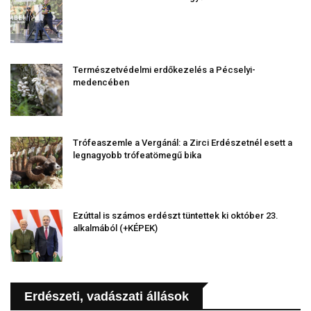
Természetvédelmi erdőkezelés a Pécselyi-
medencében
Trófeaszemle a Vergánál: a Zirci Erdészetnél esett a
legnagyobb trófeatömegű bika
Ezúttal is számos erdészt tüntettek ki október 23.
alkalmából (+KÉPEK)
Erdészeti, vadászati állások