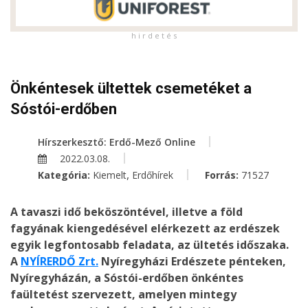
h i r d e t é s
Önkéntesek ültettek csemetéket a
Sóstói-erdőben
Hírszerkesztő: Erdő-Mező Online
2022.03.08.
,
Kategória:
Kiemelt
Erdőhírek
Forrás:
71527
A tavaszi idő beköszöntével, illetve a föld
fagyának kiengedésével elérkezett az erdészek
egyik legfontosabb feladata, az ültetés időszaka.
A
NYÍRERDŐ Zrt.
Nyíregyházi Erdészete pénteken,
Nyíregyházán, a Sóstói-erdőben önkéntes
faültetést szervezett, amelyen mintegy