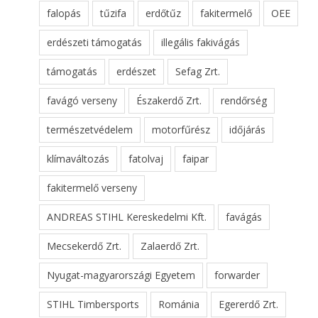
falopás
tűzifa
erdőtűz
fakitermelő
OEE
erdészeti támogatás
illegális fakivágás
támogatás
erdészet
Sefag Zrt.
favágó verseny
Északerdő Zrt.
rendőrség
természetvédelem
motorfűrész
időjárás
klímaváltozás
fatolvaj
faipar
fakitermelő verseny
ANDREAS STIHL Kereskedelmi Kft.
favágás
Mecsekerdő Zrt.
Zalaerdő Zrt.
Nyugat-magyarországi Egyetem
forwarder
STIHL Timbersports
Románia
Egererdő Zrt.