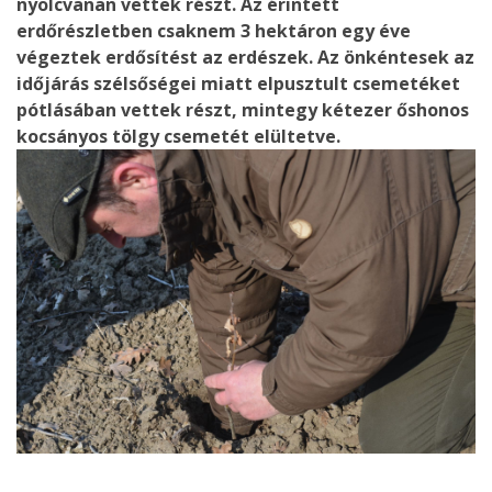
nyolcvanan vettek részt. Az érintett
erdőrészletben csaknem 3 hektáron egy éve
végeztek erdősítést az erdészek. Az önkéntesek az
időjárás szélsőségei miatt elpusztult csemetéket
pótlásában vettek részt, mintegy kétezer őshonos
kocsányos tölgy csemetét elültetve.