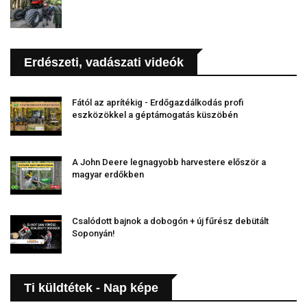
Erdészeti, vadászati videók
Fától az aprítékig - Erdőgazdálkodás profi
eszközökkel a géptámogatás küszöbén
A John Deere legnagyobb harvestere először a
magyar erdőkben
Csalódott bajnok a dobogón + új fűrész debütált
Soponyán!
Ti küldtétek - Nap képe