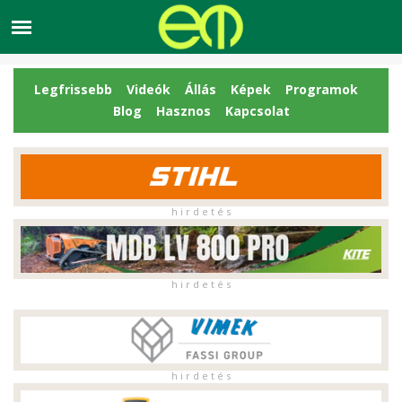
Legfrissebb
Videók
Állás
Képek
Programok
Blog
Hasznos
Kapcsolat
h i r d e t é s
h i r d e t é s
h i r d e t é s