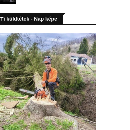
Ti küldtétek - Nap képe