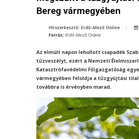
Bereg vármegyében
Hírszerkesztő: Erdő-Mező Online
Forrás:
Erdő-Mező Online
Az elmúlt napon lehullott csapadék Sz
tűzveszélyt, ezért a Nemzeti Élelmiszer
Katasztrófavédelmi Főigazgatóság egyeté
vármegyében feloldja a tűzgyújtási til
továbbra is érvényben marad.