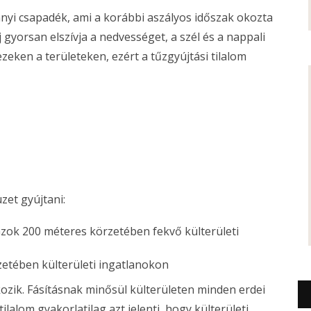
yi csapadék, ami a korábbi aszályos időszak okozta
 gyorsan elszívja a nedvességet, a szél és a nappali
zeken a területeken, ezért a tűzgyújtási tilalom
zet gyújtani:
 azok 200 méteres körzetében fekvő külterületi
etében külterületi ingatlanokon
tkozik. Fásításnak minősül külterületen minden erdei
 tilalom gyakorlatilag azt jelenti, hogy külterületi