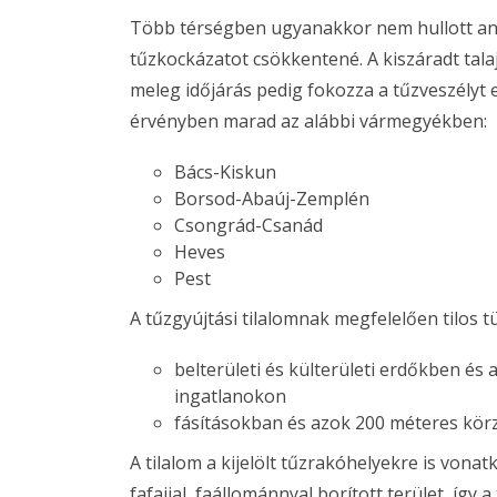
Több térségben ugyanakkor nem hullott ann
tűzkockázatot csökkentené. A kiszáradt talaj
meleg időjárás pedig fokozza a tűzveszélyt e
érvényben marad az alábbi vármegyékben:
Bács-Kiskun
Borsod-Abaúj-Zemplén
Csongrád-Csanád
Heves
Pest
A tűzgyújtási tilalomnak megfelelően tilos tü
belterületi és külterületi erdőkben és
ingatlanokon
fásításokban és azok 200 méteres körz
A tilalom a kijelölt tűzrakóhelyekre is vona
fafajjal, faállománnyal borított terület, így a