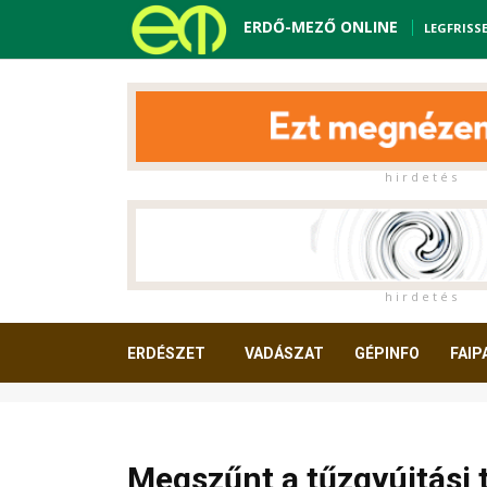
ERDŐ-MEZŐ ONLINE
LEGFRISS
h i r d e t é s
h i r d e t é s
ERDÉSZET
VADÁSZAT
GÉPINFO
FAIP
OLVASNIVALÓ
Megszűnt a tűzgyújtási 