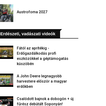
Austrofoma 2027
Erdészeti, vadászati videók
Fától az aprítékig -
Erdőgazdálkodás profi
eszközökkel a géptámogatás
küszöbén
A John Deere legnagyobb
harvestere először a magyar
erdőkben
Csalódott bajnok a dobogón + új
fűrész debütált Soponyán!