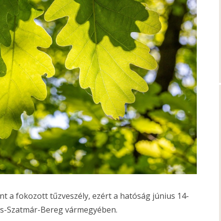
 a fokozott tűzveszély, ezért a hatóság június 14-
olcs-Szatmár-Bereg vármegyében.