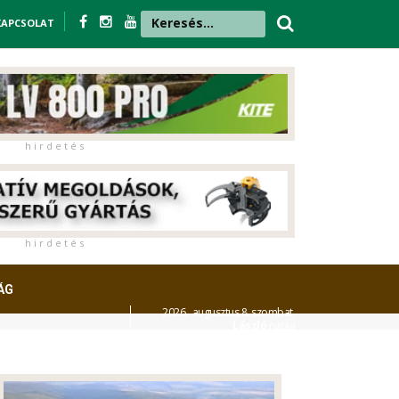
KAPCSOLAT
h i r d e t é s
h i r d e t é s
ÁG
2026. augusztus 8. szombat,
László
napja