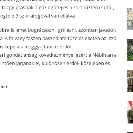
 tűzgyújtásnak a gáz égőfej és a zárt tűzterű sütő-,
gfelelő szikrafogóval van ellátva.
bbra is lehet bográcsozni, grillezni, azonban javasolt
a. A fa vagy faszén használata tüzelés esetén az izzó
is képesek meggyújtani az erdőt.
ri gondatlanság következménye, ezért a Nébih arra
kintően járjanak el, különösen erdők közelében és
lalom