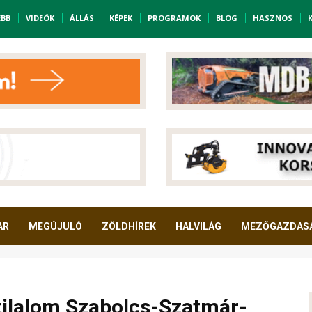
EBB
VIDEÓK
ÁLLÁS
KÉPEK
PROGRAMOK
BLOG
HASZNOS
AR
MEGÚJULÓ
ZÖLDHÍREK
HALVILÁG
MEZŐGAZDAS
tilalom Szabolcs-Szatmár-