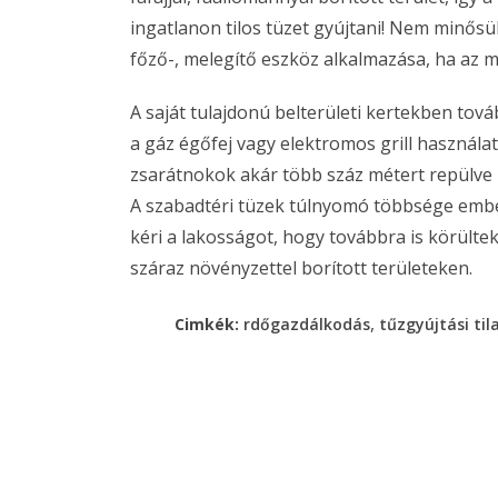
ingatlanon tilos tüzet gyújtani! Nem minősül
főző-, melegítő eszköz alkalmazása, ha az me
A saját tulajdonú belterületi kertekben tová
a gáz égőfej vagy elektromos grill használat
zsarátnokok akár több száz métert repülve 
A szabadtéri tüzek túlnyomó többsége embe
kéri a lakosságot, hogy továbbra is körülte
száraz növényzettel borított területeken.
,
Cimkék:
rdőgazdálkodás
tűzgyújtási ti