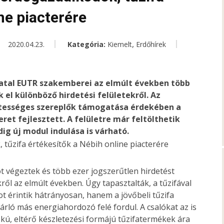
ne piacterére
,
2020.04.23.
Kategória:
Kiemelt
Erdőhírek
vatal EUTR szakemberei az elmúlt években több
 el különböző hirdetési felületekről. Az
sztességes szereplők támogatása érdekében a
ret fejlesztett. A felületre már feltölthetik
ig új modul indulása is várható.
t végeztek és több ezer jogszerűtlen hirdetést
kről az elmúlt években. Úgy tapasztalták, a tűzifával
ot érintik hátrányosan, hanem a jövőbeli tűzifa
árló más energiahordozó felé fordul. A csalókat az is
okú, eltérő készletezési formájú tűzifatermékek ára