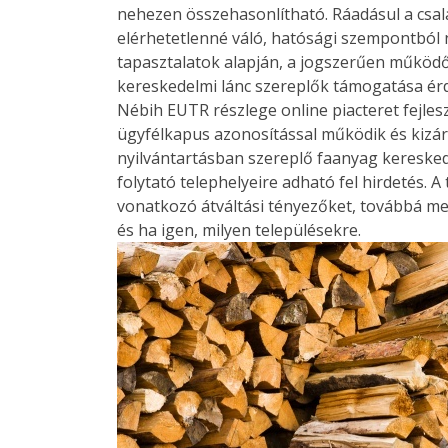
nehezen összehasonlítható. Ráadásul a csa
elérhetetlenné váló, hatósági szempontból 
tapasztalatok alapján, a jogszerűen működ
kereskedelmi lánc szereplők támogatása ér
Nébih EUTR részlege online piacteret fejlesz
ügyfélkapus azonosítással működik és kizár
nyilvántartásban szereplő faanyag keresked
folytató telephelyeire adható fel hirdetés. 
vonatkozó átváltási tényezőket, továbbá mega
és ha igen, milyen településekre.