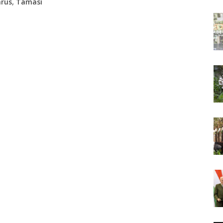
,
arus
Tamási