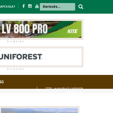
KAPCSOLAT
h i r d e t é s
h i r d e t é s
ÁG
2026. augusztus 6. csütörtök,
Berta
napja