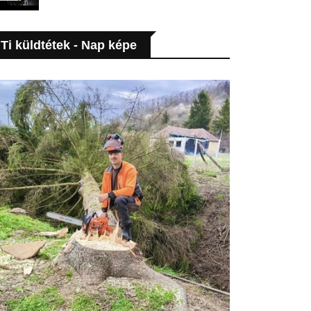
Ti küldtétek - Nap képe