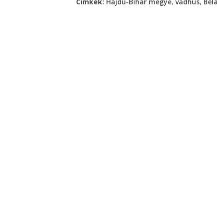
,
,
Cimkék:
Hajdú-Bihar megye
vadhús
Bel