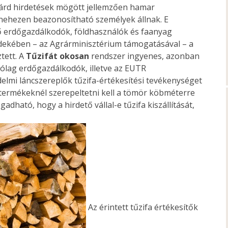
lárd hirdetések mögött jellemzően hamar
nehezen beazonosítható személyek állnak. E
ő erdőgazdálkodók, földhasználók és faanyag
dekében – az Agrárminisztérium támogatásával – a
tett. A
Tűzifát okosan
rendszer ingyenes, azonban
ólag erdőgazdálkodók, illetve az EUTR
elmi láncszereplők tűzifa-értékesítési tevékenységet
A termékeknél szerepeltetni kell a tömör köbméterre
dható, hogy a hirdető vállal-e tűzifa kiszállítását,
Az érintett tűzifa értékesítők