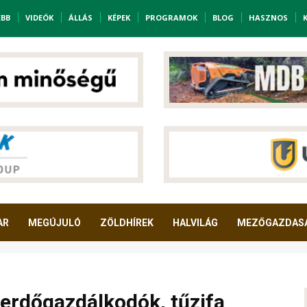
EBB
VIDEÓK
ÁLLÁS
KÉPEK
PROGRAMOK
BLOG
HASZNOS
AR
MEGÚJULÓ
ZÖLDHÍREK
HALVILÁG
MEZŐGAZDAS
 erdőgazdálkodók, tűzifa