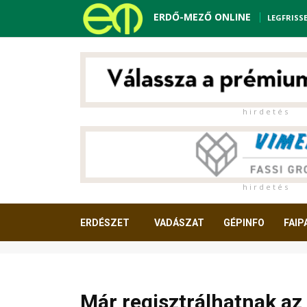
ERDŐ-MEZŐ ONLINE
LEGFRISS
h i r d e t é s
h i r d e t é s
ERDÉSZET
VADÁSZAT
GÉPINFO
FAIP
OLVASNIVALÓ
Már regisztrálhatnak az