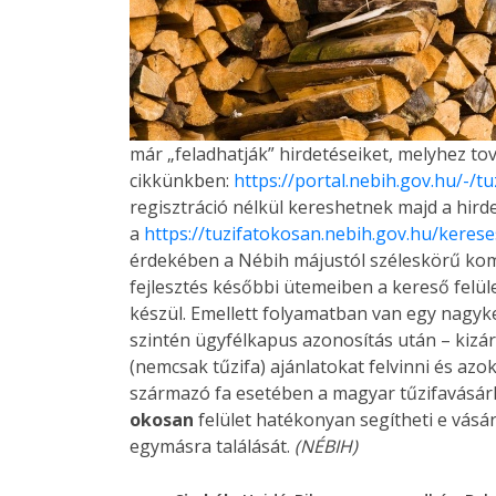
már „feladhatják” hirdetéseiket, melyhez to
cikkünkben:
https://portal.nebih.gov.hu/-/t
regisztráció nélkül kereshetnek majd a hird
a
https://tuzifatokosan.nebih.gov.hu/kerese
érdekében a Nébih májustól széleskörű komm
fejlesztés későbbi ütemeiben a kereső felü
készül. Emellett folyamatban van egy nagyker
szintén ügyfélkapus azonosítás után – kizár
(nemcsak tűzifa) ajánlatokat felvinni és az
származó fa esetében a magyar tűzifavásárló
okosan
felület hatékonyan segítheti e vásá
egymásra találását.
(NÉBIH)