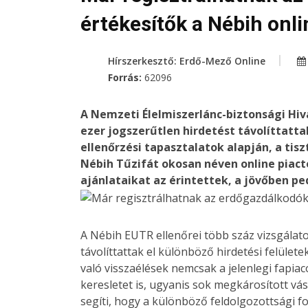
értékesítők a Nébih onli
Hírszerkesztő: Erdő-Mező Online
Forrás:
62096
A Nemzeti Élelmiszerlánc-biztonsági Hi
ezer jogszerűtlen hirdetést távolíttattak
ellenőrzési tapasztalatok alapján, a ti
Nébih Tűzifát okosan néven online piacte
ajánlataikat az érintettek, a jövőben ped
A Nébih EUTR ellenőrei több száz vizsgálato
távolíttattak el különböző hirdetési felülete
való visszaélések nemcsak a jelenlegi fapiac
keresletet is, ugyanis sok megkárosított vás
segíti, hogy a különböző feldolgozottsági f