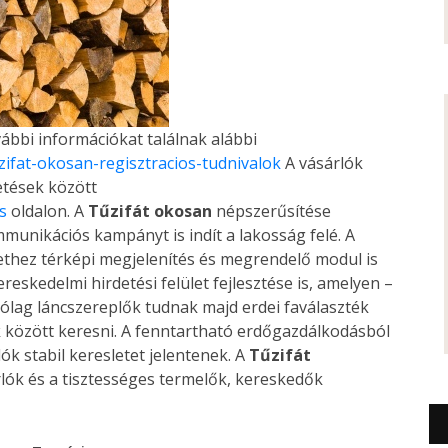
vábbi információkat találnak alábbi
uzifat-okosan-regisztracios-tudnivalok
A vásárlók
etések között
s
oldalon. A
Tűzifát okosan
népszerűsítése
unikációs kampányt is indít a lakosság felé. A
lethez térképi megjelenítés és megrendelő modul is
eskedelmi hirdetési felület fejlesztése is, amelyen –
ólag láncszereplők tudnak majd erdei faválaszték
ok között keresni. A fenntartható erdőgazdálkodásból
k stabil keresletet jelentenek. A
Tűzifát
rlók és a tisztességes termelők, kereskedők