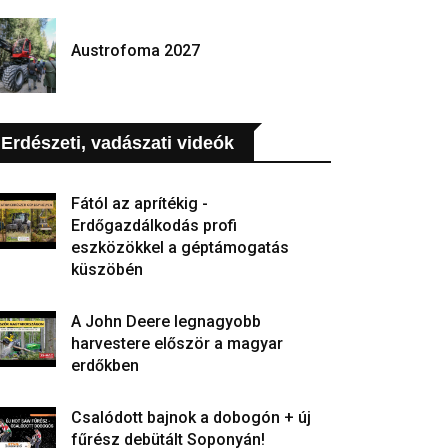
Austrofoma 2027
Erdészeti, vadászati videók
Fától az aprítékig -
Erdőgazdálkodás profi
eszközökkel a géptámogatás
küszöbén
A John Deere legnagyobb
harvestere először a magyar
erdőkben
Csalódott bajnok a dobogón + új
fűrész debütált Soponyán!