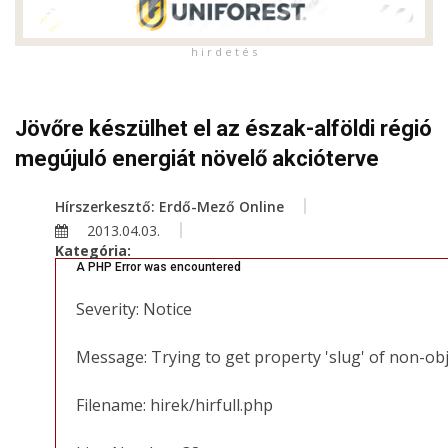
h i r d e t é s
Jövőre készülhet el az észak-alföldi régió
megújuló energiát növelő akcióterve
Hírszerkesztő: Erdő-Mező Online
2013.04.03.
Kategória:
A PHP Error was encountered
Severity: Notice
Message: Trying to get property 'slug' of non-ob
Filename: hirek/hirfull.php