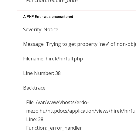
Function: require_once
A PHP Error was encountered
Severity: Notice
Message: Trying to get property 'nev' of non-obj
Filename: hirek/hirfull.php
Line Number: 38
Backtrace:
File: /var/www/vhosts/erdo-
mezo.hu/httpdocs/application/views/hirek/hirfu
Line: 38
Function: _error_handler