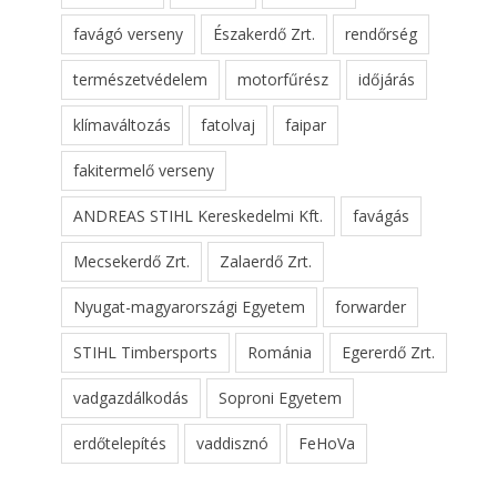
favágó verseny
Északerdő Zrt.
rendőrség
természetvédelem
motorfűrész
időjárás
klímaváltozás
fatolvaj
faipar
fakitermelő verseny
ANDREAS STIHL Kereskedelmi Kft.
favágás
Mecsekerdő Zrt.
Zalaerdő Zrt.
Nyugat-magyarországi Egyetem
forwarder
STIHL Timbersports
Románia
Egererdő Zrt.
vadgazdálkodás
Soproni Egyetem
erdőtelepítés
vaddisznó
FeHoVa