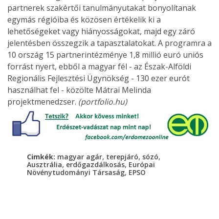
partnerek szakértői tanulmányutakat bonyolítanak
egymás régióiba és közösen értékelik ki a
lehetőségeket vagy hiányosságokat, majd egy záró
jelentésben összegzik a tapasztalatokat. A programra a
10 ország 15 partnerintézménye 1,8 millió euró uniós
forrást nyert, ebből a magyar fél - az Észak-Alföldi
Regionális Fejlesztési Ügynökség - 130 ezer eurót
használhat fel - közölte Mátrai Melinda
projektmenedzser.
(portfolio.hu)
,
,
,
Cimkék:
magyar agár
terepjáró
sózó
,
,
Ausztrália
erdőgazdálkosás
Európai
,
Növénytudományi Társaság
EPSO