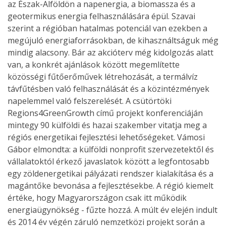
az Észak-Alföldön a napenergia, a biomassza és a
geotermikus energia felhasználására épül. Szavai
szerint a régióban hatalmas potenciál van ezekben a
megújuló energiaforrásokban, de kihasználtságuk még
mindig alacsony. Bár az akcióterv még kidolgozás alatt
van, a konkrét ajánlások között megemlítette
közösségi fűtőerőművek létrehozását, a termálvíz
távfűtésben való felhasználását és a közintézmények
napelemmel való felszerelését. A csütörtöki
Regions4GreenGrowth című projekt konferenciáján
mintegy 90 külföldi és hazai szakember vitatja meg a
régiós energetikai fejlesztési lehetőségeket. Vámosi
Gábor elmondta: a külföldi nonprofit szervezetektől és
vállalatoktól érkező javaslatok között a legfontosabb
egy zöldenergetikai pályázati rendszer kialakítása és a
magántőke bevonása a fejlesztésekbe. A régió kiemelt
értéke, hogy Magyarországon csak itt működik
energiaügynökség - fűzte hozzá. A múlt év elején indult
és 2014 év végén záruló nemzetközi projekt során a