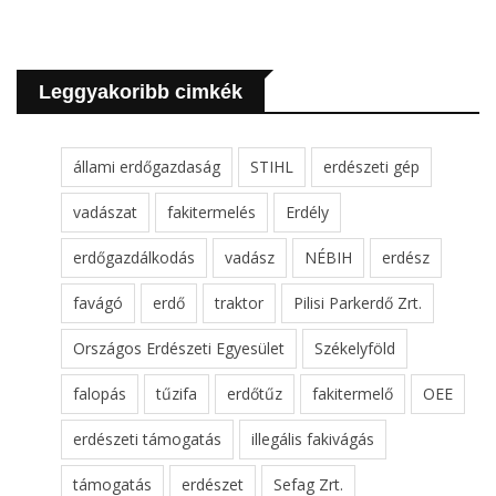
Leggyakoribb cimkék
állami erdőgazdaság
STIHL
erdészeti gép
vadászat
fakitermelés
Erdély
erdőgazdálkodás
vadász
NÉBIH
erdész
favágó
erdő
traktor
Pilisi Parkerdő Zrt.
Országos Erdészeti Egyesület
Székelyföld
falopás
tűzifa
erdőtűz
fakitermelő
OEE
erdészeti támogatás
illegális fakivágás
támogatás
erdészet
Sefag Zrt.