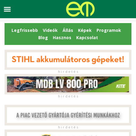
Legfrissebb
Videók
Állás
Képek
Programok
Blog
Hasznos
Kapcsolat
h i r d e t é s
h i r d e t é s
h i r d e t é s