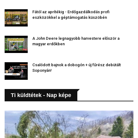
Fától az aprítékig - Erdőgazdálkodás profi
eszközökkel a géptámogatás küszöbén
A John Deere legnagyobb harvestere először a
magyar erdőkben
Csalódott bajnok a dobogón + új fűrész debütált
Soponyán!
Ti küldtétek - Nap képe