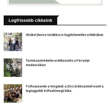
Legfrissebb cikkeink
Strúbel Bence továbbra is legyőzhetetlen a Mátrában
Természetvédelmi erdőkezelés a Pécselyi-
medencében
Trófeaszemle a Vergánál: a Zirci Erdészetnél esett a
legnagyobb trófeatömegű bika