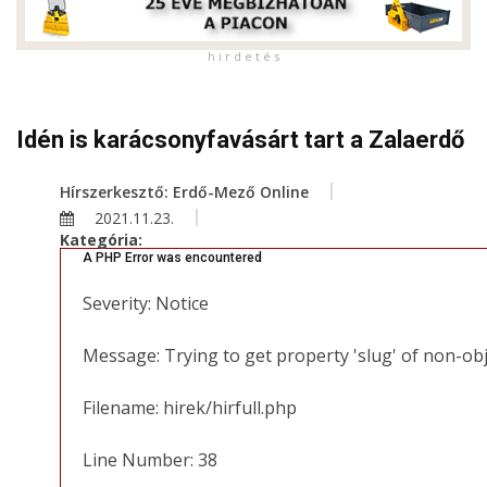
h i r d e t é s
Idén is karácsonyfavásárt tart a Zalaerdő
Hírszerkesztő: Erdő-Mező Online
2021.11.23.
Kategória:
A PHP Error was encountered
Severity: Notice
Message: Trying to get property 'slug' of non-ob
Filename: hirek/hirfull.php
Line Number: 38