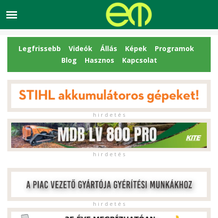
Legfrissebb
Videók
Állás
Képek
Programok
Blog
Hasznos
Kapcsolat
h i r d e t é s
h i r d e t é s
h i r d e t é s