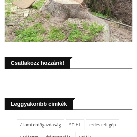
Csatlakozz hozzánk!
Leggyakoribb cimkék
állami erdőgazdaság
STIHL
erdészeti gép