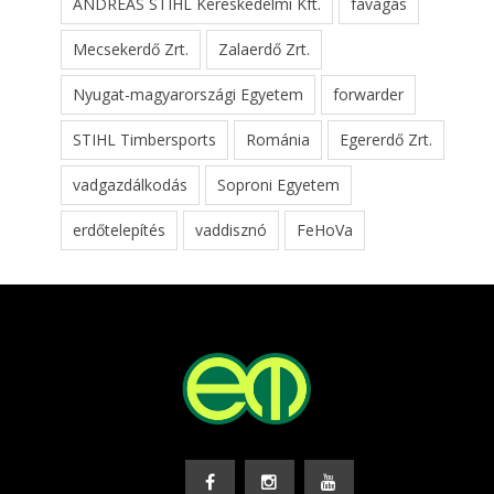
ANDREAS STIHL Kereskedelmi Kft.
favágás
Mecsekerdő Zrt.
Zalaerdő Zrt.
Nyugat-magyarországi Egyetem
forwarder
STIHL Timbersports
Románia
Egererdő Zrt.
vadgazdálkodás
Soproni Egyetem
erdőtelepítés
vaddisznó
FeHoVa