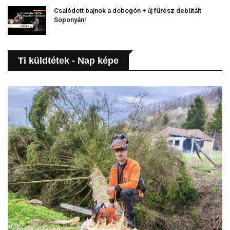
Csalódott bajnok a dobogón + új fűrész debütált
Soponyán!
Ti küldtétek - Nap képe