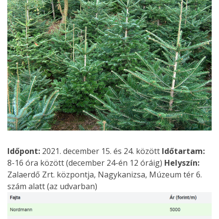
Időpont:
2021. december 15. és 24. között
Időtartam:
8-16 óra között (december 24-én 12 óráig)
Helyszín:
Zalaerdő Zrt. központja, Nagykanizsa, Múzeum tér 6.
szám alatt (az udvarban)