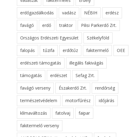
vadászat
fakitermelés
Erdély
erdőgazdálkodás
vadász
NÉBIH
erdész
favágó
erdő
traktor
Pilisi Parkerdő Zrt.
Országos Erdészeti Egyesület
Székelyföld
falopás
tűzifa
erdőtűz
fakitermelő
OEE
erdészeti támogatás
illegális fakivágás
támogatás
erdészet
Sefag Zrt.
favágó verseny
Északerdő Zrt.
rendőrség
természetvédelem
motorfűrész
időjárás
klímaváltozás
fatolvaj
faipar
fakitermelő verseny