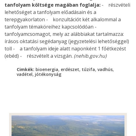
tanfolyam költsége magában foglalja:
- részvételi
lehetőséget a tanfolyam előadásain és a
terepgyakorlaton - konzultációt két alkalommal a
tanfolyam témaköreihez kapcsolódóan -
tanfolyamcsomagot, mely az alábbiakat tartalmazza:
írásos oktatási segédanyag (jegyzetelési lehetőséggel)
toll - a tanfolyam ideje alatt naponként 1 főétkezést
(ebéd) - részvételt a vizsgán.
(nehib.gov.hu)
,
,
,
,
Cimkék:
bioenergia
erdészet
tűzifa
vadhús
,
vadétel
jótékonyság