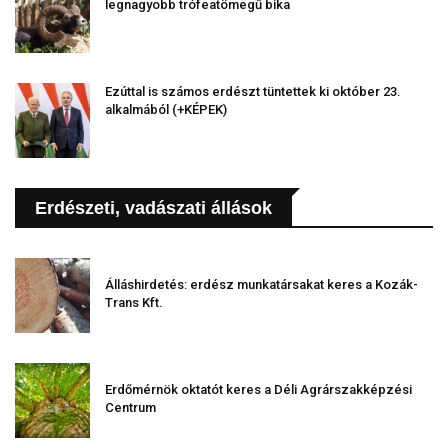
legnagyobb trófeatömegű bika
Ezúttal is számos erdészt tüntettek ki október 23.
alkalmából (+KÉPEK)
Erdészeti, vadászati állások
Álláshirdetés: erdész munkatársakat keres a Kozák-
Trans Kft.
Erdőmérnök oktatót keres a Déli Agrárszakképzési
Centrum