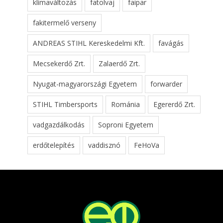
klímaváltozás
fatolvaj
faipar
fakitermelő verseny
ANDREAS STIHL Kereskedelmi Kft.
favágás
Mecsekerdő Zrt.
Zalaerdő Zrt.
Nyugat-magyarországi Egyetem
forwarder
STIHL Timbersports
Románia
Egererdő Zrt.
vadgazdálkodás
Soproni Egyetem
erdőtelepítés
vaddisznó
FeHoVa