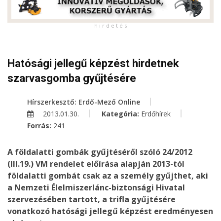
h i r d e t é s
Hatósági jellegű képzést hirdetnek
szarvasgomba gyűjtésére
Hírszerkesztő: Erdő-Mező Online
2013.01.30.
Kategória:
Erdőhírek
Forrás:
241
A földalatti gombák gyűjtéséről szóló 24/2012
(III.19.) VM rendelet előírása alapján 2013-tól
földalatti gombát csak az a személy gyűjthet, aki
a Nemzeti Élelmiszerlánc-biztonsági Hivatal
szervezésében tartott, a trifla gyűjtésére
vonatkozó hatósági jellegű képzést eredményesen