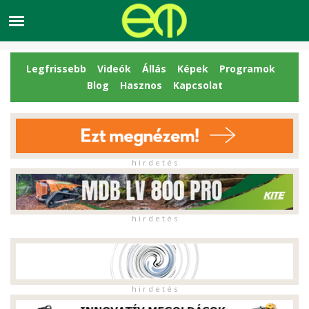
Legfrissebb
Videók
Állás
Képek
Programok
Blog
Hasznos
Kapcsolat
h i r d e t é s
h i r d e t é s
h i r d e t é s