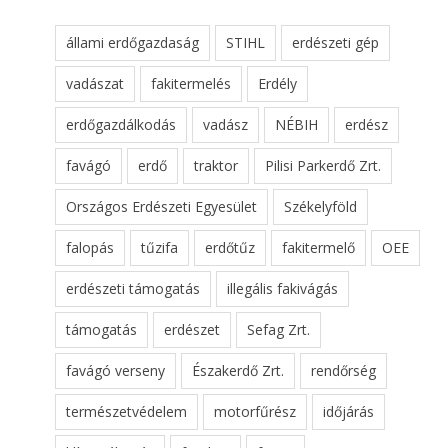
állami erdőgazdaság
STIHL
erdészeti gép
vadászat
fakitermelés
Erdély
erdőgazdálkodás
vadász
NÉBIH
erdész
favágó
erdő
traktor
Pilisi Parkerdő Zrt.
Országos Erdészeti Egyesület
Székelyföld
falopás
tűzifa
erdőtűz
fakitermelő
OEE
erdészeti támogatás
illegális fakivágás
támogatás
erdészet
Sefag Zrt.
favágó verseny
Északerdő Zrt.
rendőrség
természetvédelem
motorfűrész
időjárás