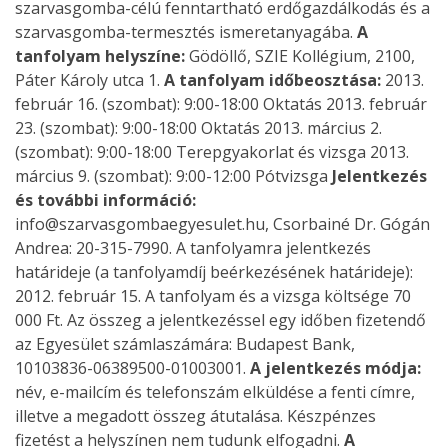
szarvasgomba-célú fenntartható erdőgazdálkodás és a
szarvasgomba-termesztés ismeretanyagába.
A
tanfolyam helyszíne:
Gödöllő, SZIE Kollégium, 2100,
Páter Károly utca 1.
A tanfolyam időbeosztása:
2013.
február 16. (szombat): 9:00-18:00 Oktatás 2013. február
23. (szombat): 9:00-18:00 Oktatás 2013. március 2.
(szombat): 9:00-18:00 Terepgyakorlat és vizsga 2013.
március 9. (szombat): 9:00-12:00 Pótvizsga
Jelentkezés
és további információ:
info@szarvasgombaegyesulet.hu, Csorbainé Dr. Gógán
Andrea: 20-315-7990. A tanfolyamra jelentkezés
határideje (a tanfolyamdíj beérkezésének határideje):
2012. február 15. A tanfolyam és a vizsga költsége 70
000 Ft. Az összeg a jelentkezéssel egy időben fizetendő
az Egyesület számlaszámára: Budapest Bank,
10103836-06389500-01003001.
A jelentkezés módja:
név, e-mailcím és telefonszám elküldése a fenti címre,
illetve a megadott összeg átutalása. Készpénzes
fizetést a helyszínen nem tudunk elfogadni.
A