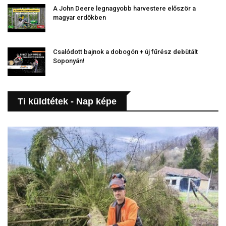
A John Deere legnagyobb harvestere először a
magyar erdőkben
Csalódott bajnok a dobogón + új fűrész debütált
Soponyán!
Ti küldtétek - Nap képe