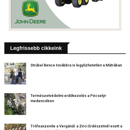
Legfrissebb cikkeink
Strúbel Bence továbbra is legyőzhetetlen a Mátrában
Természetvédelmi erdőkezelés a Pécselyi-
medencében
Trófeaszemle a Vergánál: a Zirci Erdészetnél esett a