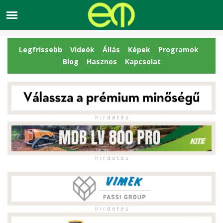
Legfrissebb
Videók
Állás
Képek
Programok
Blog
Hasznos
Kapcsolat
h i r d e t é s
h i r d e t é s
h i r d e t é s