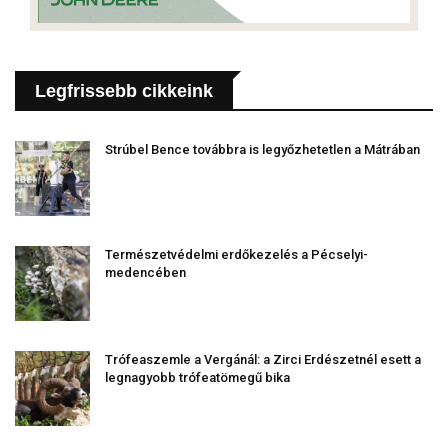
Legfrissebb cikkeink
Strúbel Bence továbbra is legyőzhetetlen a Mátrában
Természetvédelmi erdőkezelés a Pécselyi-
medencében
Trófeaszemle a Vergánál: a Zirci Erdészetnél esett a
legnagyobb trófeatömegű bika