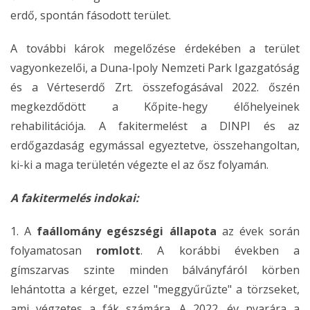
erdő, spontán fásodott terület.
A további károk megelőzése érdekében a terület
vagyonkezelői, a Duna-Ipoly Nemzeti Park Igazgatóság
és a Vérteserdő Zrt. összefogásával 2022. őszén
megkezdődött a Kőpite-hegy élőhelyeinek
rehabilitációja. A fakitermelést a DINPI és az
erdőgazdaság egymással egyeztetve, összehangoltan,
ki-ki a maga területén végezte el az ősz folyamán.
A fakitermelés indokai:
1. A
faállomány egészségi állapota
az évek során
folyamatosan
romlott
. A korábbi években a
gímszarvas szinte minden bálványfáról körben
lehántotta a kérget, ezzel "meggyűrűzte" a törzseket,
ami végzetes a fák számára. A 2022. év nyarára a