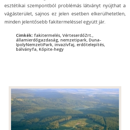
esztétikai szempontból problémás látványt nyújthat a
vágásterület, sajnos ez jelen esetben elkerülhetetlen,
minden jelentősebb fakitermeléssel együtt jár.
,
,
Cimkék:
fakitermelés
VérteserdőZrt.
,
,
államierdőgazdaság
nemzetipark
Duna-
,
,
,
IpolyNemzetiPark
invazívfaj
erdőtelepítés
,
bálványfa
Kőpite-hegy