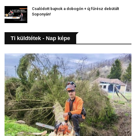
Csalódott bajnok a dobogón + új fűrész debütált
Soponyán!
Ti küldtétek - Nap képe