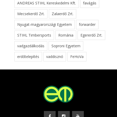
ANDREAS STIHL Kereskedelmi Kft.
favágás
Mecsekerdő Zrt.
Zalaerdő Zrt.
Nyugat-magyarországi Egyetem
forwarder
STIHL Timbersports
Románia
Egererdő Zrt.
vadgazdálkodás
Soproni Egyetem
erdőtelepítés
vaddisznó
FeHoVa