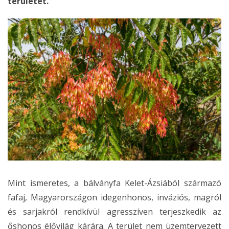
területet.
Mint ismeretes, a bálványfa Kelet-Ázsiából származó
fafaj, Magyarországon idegenhonos, inváziós, magról
és sarjakról rendkívül agresszíven terjeszkedik az
őshonos élővilág kárára. A terület nem üzemtervezett