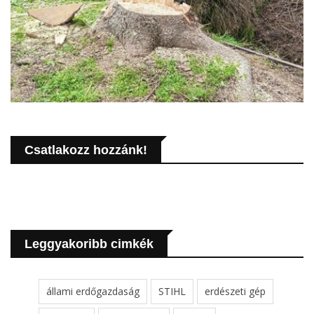
Csatlakozz hozzánk!
Leggyakoribb cimkék
állami erdőgazdaság
STIHL
erdészeti gép