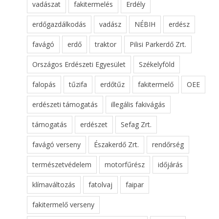
vadászat
fakitermelés
Erdély
erdőgazdálkodás
vadász
NÉBIH
erdész
favágó
erdő
traktor
Pilisi Parkerdő Zrt.
Országos Erdészeti Egyesület
Székelyföld
falopás
tűzifa
erdőtűz
fakitermelő
OEE
erdészeti támogatás
illegális fakivágás
támogatás
erdészet
Sefag Zrt.
favágó verseny
Északerdő Zrt.
rendőrség
természetvédelem
motorfűrész
időjárás
klímaváltozás
fatolvaj
faipar
fakitermelő verseny