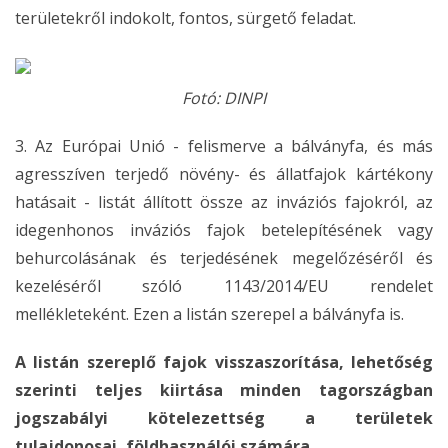
területekről indokolt, fontos, sürgető feladat.
Fotó: DINPI
3. Az Európai Unió - felismerve a bálványfa, és más
agresszíven terjedő növény- és állatfajok kártékony
hatásait - listát állított össze az inváziós fajokról, az
idegenhonos inváziós fajok betelepítésének vagy
behurcolásának és terjedésének megelőzéséről és
kezeléséről szóló 1143/2014/EU rendelet
mellékleteként. Ezen a listán szerepel a bálványfa is.
A listán szereplő fajok visszaszorítása, lehetőség
szerinti teljes kiirtása minden tagországban
jogszabályi kötelezettség a területek
tulajdonosai, földhasználói számára
.