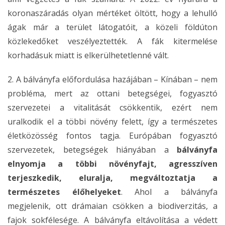
koronaszáradás olyan mértéket öltött, hogy a lehulló
ágak már a terület látogatóit, a közeli földúton
közlekedőket veszélyeztették. A fák kitermelése
korhadásuk miatt is elkerülhetetlenné vált.
2. A bálványfa előfordulása hazájában – Kínában – nem
probléma, mert az ottani betegségei, fogyasztó
szervezetei a vitalitását csökkentik, ezért nem
uralkodik el a többi növény felett, így a természetes
életközösség fontos tagja. Európában fogyasztó
szervezetek, betegségek hiányában a
bálványfa
elnyomja a többi növényfajt, agresszíven
terjeszkedik, eluralja, megváltoztatja a
természetes élőhelyeket
. Ahol a bálványfa
megjelenik, ott drámaian csökken a biodiverzitás, a
fajok sokfélesége. A bálványfa eltávolítása a védett