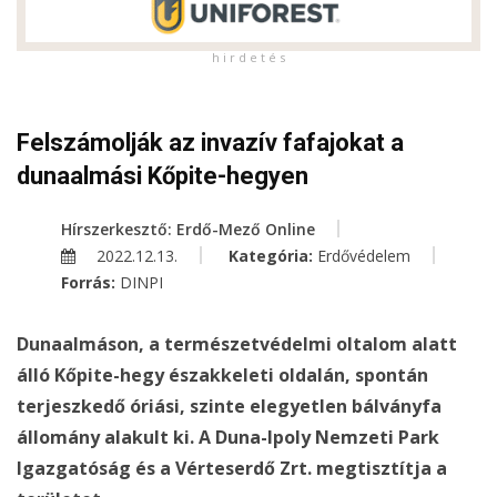
h i r d e t é s
Felszámolják az invazív fafajokat a
dunaalmási Kőpite-hegyen
Hírszerkesztő: Erdő-Mező Online
2022.12.13.
Kategória:
Erdővédelem
Forrás:
DINPI
Dunaalmáson, a természetvédelmi oltalom alatt
álló Kőpite-hegy északkeleti oldalán, spontán
terjeszkedő óriási, szinte elegyetlen bálványfa
állomány alakult ki. A Duna-Ipoly Nemzeti Park
Igazgatóság és a Vérteserdő Zrt. megtisztítja a