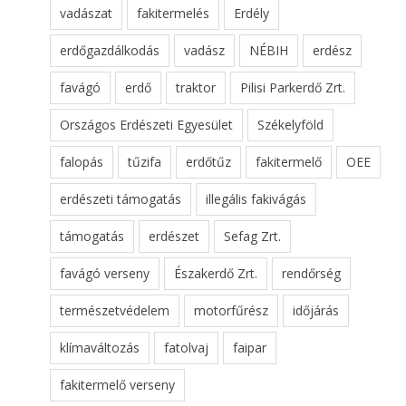
vadászat
fakitermelés
Erdély
erdőgazdálkodás
vadász
NÉBIH
erdész
favágó
erdő
traktor
Pilisi Parkerdő Zrt.
Országos Erdészeti Egyesület
Székelyföld
falopás
tűzifa
erdőtűz
fakitermelő
OEE
erdészeti támogatás
illegális fakivágás
támogatás
erdészet
Sefag Zrt.
favágó verseny
Északerdő Zrt.
rendőrség
természetvédelem
motorfűrész
időjárás
klímaváltozás
fatolvaj
faipar
fakitermelő verseny