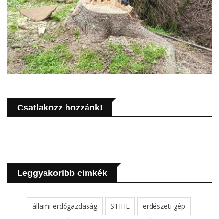
Csatlakozz hozzánk!
Leggyakoribb cimkék
állami erdőgazdaság
STIHL
erdészeti gép