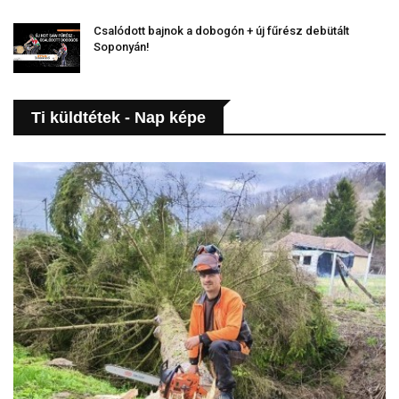
Csalódott bajnok a dobogón + új fűrész debütált
Soponyán!
Ti küldtétek - Nap képe