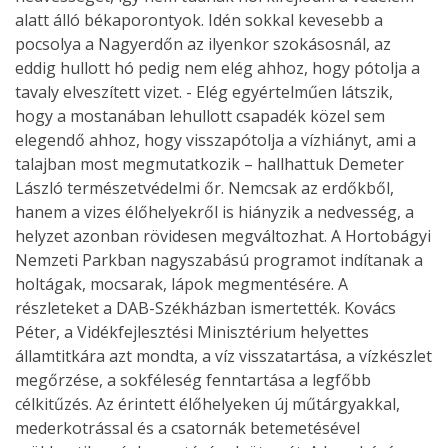
alatt álló békaporontyok. Idén sokkal kevesebb a
pocsolya a Nagyerdőn az ilyenkor szokásosnál, az
eddig hullott hó pedig nem elég ahhoz, hogy pótolja a
tavaly elveszített vizet. - Elég egyértelműen látszik,
hogy a mostanában lehullott csapadék közel sem
elegendő ahhoz, hogy visszapótolja a vízhiányt, ami a
talajban most megmutatkozik – hallhattuk Demeter
László természetvédelmi őr. Nemcsak az erdőkből,
hanem a vizes élőhelyekről is hiányzik a nedvesség, a
helyzet azonban rövidesen megváltozhat. A Hortobágyi
Nemzeti Parkban nagyszabású programot indítanak a
holtágak, mocsarak, lápok megmentésére. A
részleteket a DAB-Székházban ismertették. Kovács
Péter, a Vidékfejlesztési Minisztérium helyettes
államtitkára azt mondta, a víz visszatartása, a vízkészlet
megőrzése, a sokféleség fenntartása a legfőbb
célkitűzés. Az érintett élőhelyeken új műtárgyakkal,
mederkotrással és a csatornák betemetésével