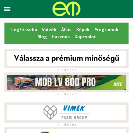
Legfrissebb
Videók
Állás
Képek
Programok
Blog
Hasznos
Kapcsolat
h i r d e t é s
h i r d e t é s
h i r d e t é s