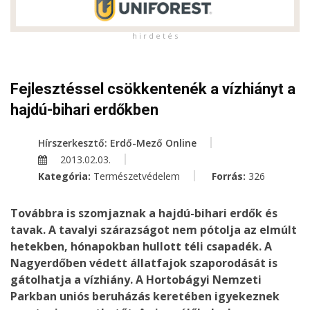
h i r d e t é s
Fejlesztéssel csökkentenék a vízhiányt a
hajdú-bihari erdőkben
Hírszerkesztő: Erdő-Mező Online
2013.02.03.
Kategória:
Természetvédelem
Forrás:
326
Továbbra is szomjaznak a hajdú-bihari erdők és
tavak. A tavalyi szárazságot nem pótolja az elmúlt
hetekben, hónapokban hullott téli csapadék. A
Nagyerdőben védett állatfajok szaporodását is
gátolhatja a vízhiány. A Hortobágyi Nemzeti
Parkban uniós beruházás keretében igyekeznek