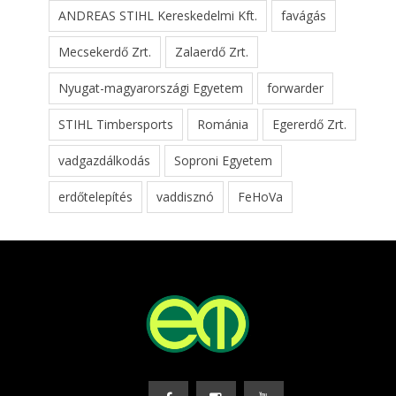
ANDREAS STIHL Kereskedelmi Kft.
favágás
Mecsekerdő Zrt.
Zalaerdő Zrt.
Nyugat-magyarországi Egyetem
forwarder
STIHL Timbersports
Románia
Egererdő Zrt.
vadgazdálkodás
Soproni Egyetem
erdőtelepítés
vaddisznó
FeHoVa