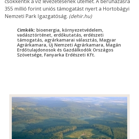
csökkentik a víz levezetésének ütemét. A beruházásra
355 millió forint uniós támogatást nyert a Hortobágyi
Nemzeti Park Igazgatóság.
(dehir.hu)
,
,
Cimkék:
bioenergia
környezetvédelem
,
,
vadásztörténet
erdőkutatás
erdészeti
,
,
támogatás
agrárkamarai választás
Magyar
,
,
Agrárkamara
Új Nemzeti Agrárkamara
Magán
Erdőtulajdonosok és Gazdálkodók Országos
,
Szövetsége
Fanyarka Erdészeti Kft.