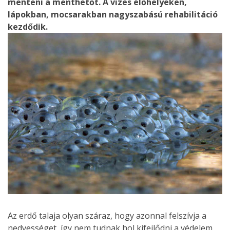
menteni a menthetőt. A vizes élőhelyeken,
lápokban, mocsarakban nagyszabású rehabilitáció
kezdődik.
Az erdő talaja olyan száraz, hogy azonnal felszívja a
nedvességet, így nem tudnak hol kifejlődni a védelem