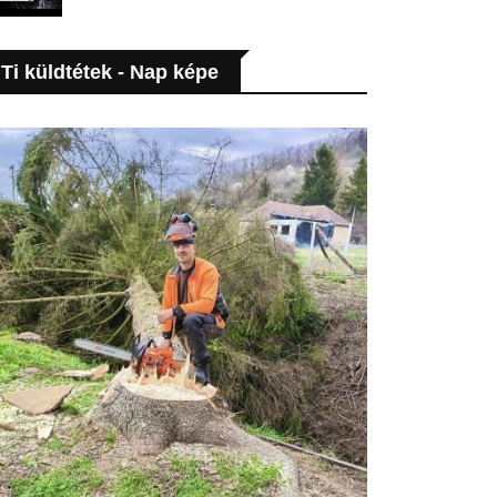
Ti küldtétek - Nap képe