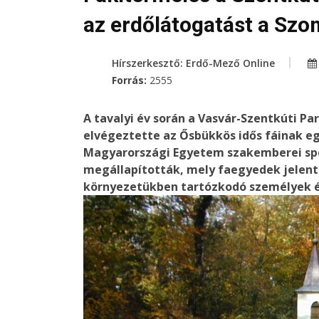
az erdőlátogatást a Szom
Hírszerkesztő: Erdő-Mező Online
Forrás:
2555
A tavalyi év során a Vasvár-Szentkúti Pa
elvégeztette az Ősbükkös idős fáinak e
Magyarországi Egyetem szakemberei spe
megállapították, mely faegyedek jelente
környezetükben tartózkodó személyek él