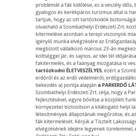
problémát a fák kidőlése, ez a veszély idős,
gyalogos és kerékpáros turizmus által is h
tartjuk, hogy az ott tartózkodók biztonságá
olvasható a Szombathelyi Erdészeti Zrt. kö
kitermelése azonban a terepi viszonyok miatt
igénylő munka elvégzésére az Erdőgazdaság 
megbízott vállalkozó március 23-án megkezd
költséggel jár, és sajnos, az idei tél időjá
fakitermelés, és a faanyag mozgatása is ve
tartózkodni ÉLETVESZÉLYES
, ezért a Szomb
erdőről és az erdő védelméről, erdőgazdálkod
bekezdés a) pontja alapján
a PARKERDŐ LÁ
Szombathelyi Erdészeti Zrt. célja, hogy a P
fejlesztésével, egyre bővítse a közjóléti fun
környezetet biztosítson a kilátogató helyi 
létesítmények állapotának megőrzése, és a
fák kitermelését. Kérjük a Tisztelt Lakoss
elvégzésének idejére legyenek türelemmel, és
Erdészeti Zrt.; Fotó: oee.hu)