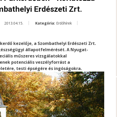
bathelyi Erdészeti Zrt.
2013.04.15.
Kategória:
Erdőhírek
rkerdő kezelője, a Szombathelyi Erdészeti Zrt.
gészségügyi állapotfelmérését. A Nyugat-
ciális műszeres vizsgálatokkal
nek potenciális veszélyforrást a
etére, testi épségére és ingóságokra.