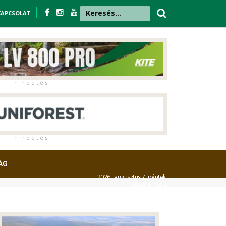
KAPCSOLAT
h i r d e t é s
h i r d e t é s
ÁG
2026. augusztus 7. péntek,
Ibolya
napja