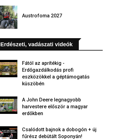
Austrofoma 2027
Erdészeti, vadászati videók
Fától az aprítékig -
Erdőgazdálkodás profi
eszközökkel a géptámogatás
küszöbén
A John Deere legnagyobb
harvestere először a magyar
erdőkben
Csalódott bajnok a dobogón + új
fűrész debütált Soponyán!