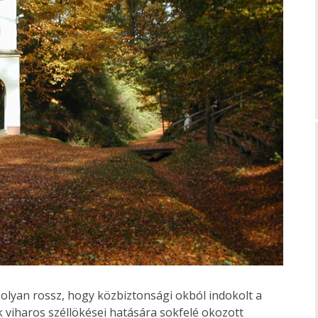
olyan rossz, hogy közbiztonsági okból indokolt a
ek viharos széllökései hatására sokfelé okozott