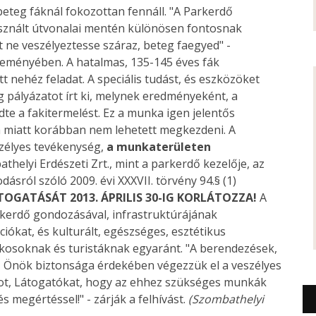
 beteg fáknál fokozottan fennáll. "A Parkerdő
asznált útvonalai mentén különösen fontosnak
t ne veszélyeztesse száraz, beteg faegyed" -
zleményében. A hatalmas, 135-145 éves fák
 nehéz feladat. A speciális tudást, és eszközöket
pályázatot írt ki, melynek eredményeként, a
te a fakitermelést. Ez a munka igen jelentős
rása miatt korábban nem lehetett megkezdeni. A
szélyes tevékenység,
a munkaterületen
athelyi Erdészeti Zrt., mint a parkerdő kezelője, az
ásról szóló 2009. évi XXXVII. törvény 94.§ (1)
TOGATÁSÁT 2013. ÁPRILIS 30-IG KORLÁTOZZA!
A
arkerdő gondozásával, infrastruktúrájának
kciókat, és kulturált, egészséges, esztétikus
lakosoknak és turistáknak egyaránt. "A berendezések,
z Önök biztonsága érdekében végezzük el a veszélyes
ágot, Látogatókat, hogy az ehhez szükséges munkák
 megértéssel!" - zárják a felhívást.
(Szombathelyi