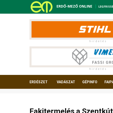
ERDŐ-MEZŐ ONLINE
LEGFRISS
h i r d e t é s
h i r d e t é s
ERDÉSZET
VADÁSZAT
GÉPINFO
FAIP
OLVASNIVALÓ
Fakitermelés a Szentkút