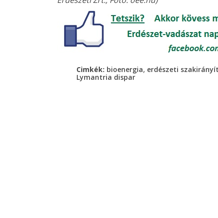
,
Cimkék:
bioenergia
erdészeti szakirányí
Lymantria dispar