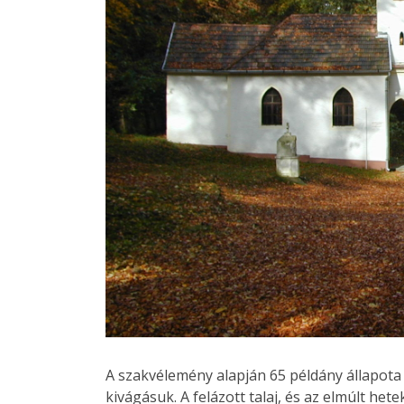
A szakvélemény alapján 65 példány állapota 
kivágásuk. A felázott talaj, és az elmúlt het