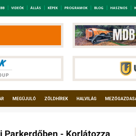
EBB
VIDEÓK
ÁLLÁS
KÉPEK
PROGRAMOK
BLOG
HASZNOS
AR
MEGÚJULÓ
ZÖLDHÍREK
HALVILÁG
MEZŐGAZDAS
i Parkerdőben - Korlátozza