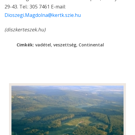
29-43. Tel.: 305 7461 E-mail:
Dioszegi.Magdolna@kertk.szie.hu
(diszkerteszek.hu)
,
,
Cimkék:
vadétel
veszettség
Continental