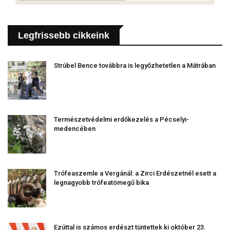
Legfrissebb cikkeink
Strúbel Bence továbbra is legyőzhetetlen a Mátrában
Természetvédelmi erdőkezelés a Pécselyi-
medencében
Trófeaszemle a Vergánál: a Zirci Erdészetnél esett a
legnagyobb trófeatömegű bika
Ezúttal is számos erdészt tüntettek ki október 23.