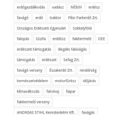
erdőgazdálkodás
vadász
NÉBIH
erdész
favágó
erdő
traktor
Pilisi Parkerdő Zrt.
Országos Erdészeti Egyesület
Székelyföld
falopás
tűzifa
erdőtűz
fakitermelő
OEE
erdészeti támogatás
illegális fakivágás
támogatás
erdészet
Sefag Zrt.
favágó verseny
Északerdő Zrt.
rendőrség
természetvédelem
motorfűrész
időjárás
klímaváltozás
fatolvaj
faipar
fakitermelő verseny
ANDREAS STIHL Kereskedelmi Kft.
favágás