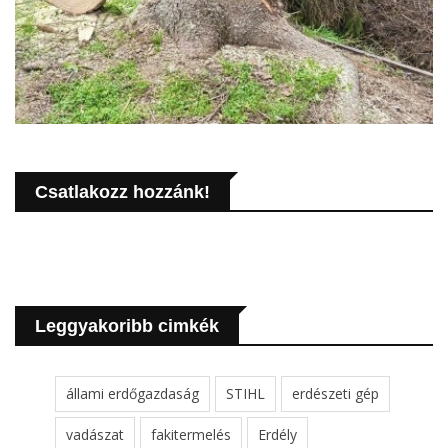
Csatlakozz hozzánk!
Leggyakoribb cimkék
állami erdőgazdaság
STIHL
erdészeti gép
vadászat
fakitermelés
Erdély