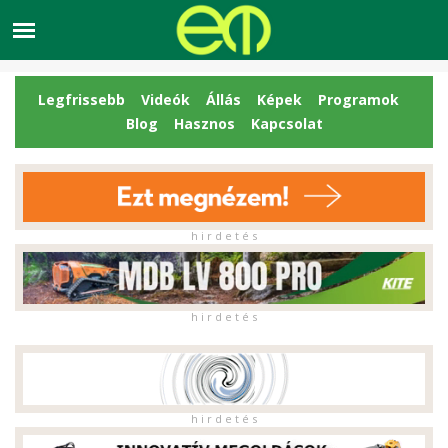
Legfrissebb
Videók
Állás
Képek
Programok
Blog
Hasznos
Kapcsolat
h i r d e t é s
h i r d e t é s
h i r d e t é s