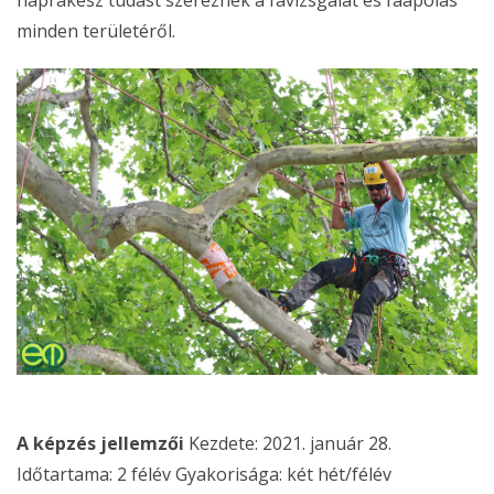
naprakész tudást szereznek a favizsgálat és faápolás
minden területéről.
A képzés jellemzői
Kezdete: 2021. január 28.
Időtartama: 2 félév Gyakorisága: két hét/félév