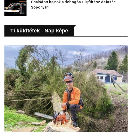
Csalódott bajnok a dobogón + új fűrész debütált
Soponyán!
Ti küldtétek - Nap képe