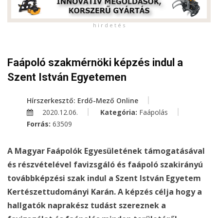
h i r d e t é s
Faápoló szakmérnöki képzés indul a
Szent István Egyetemen
Hírszerkesztő: Erdő-Mező Online
2020.12.06.
Kategória:
Faápolás
Forrás:
63509
A Magyar Faápolók Egyesületének támogatásával
és részvételével favizsgáló és faápoló szakirányú
továbbképzési szak indul a Szent István Egyetem
Kertészettudományi Karán. A képzés célja hogy a
hallgatók naprakész tudást szereznek a