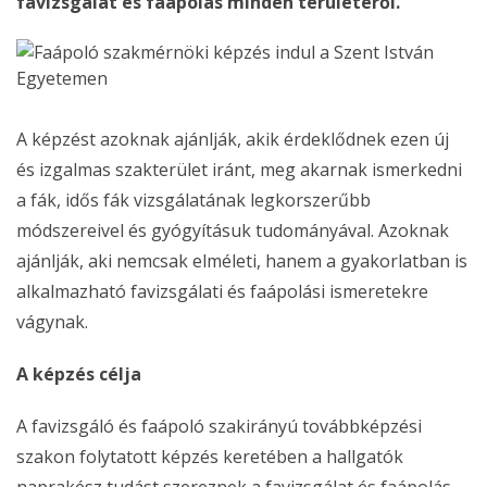
favizsgálat és faápolás minden területéről.
A képzést azoknak ajánlják, akik érdeklődnek ezen új
és izgalmas szakterület iránt, meg akarnak ismerkedni
a fák, idős fák vizsgálatának legkorszerűbb
módszereivel és gyógyításuk tudományával. Azoknak
ajánlják, aki nemcsak elméleti, hanem a gyakorlatban is
alkalmazható favizsgálati és faápolási ismeretekre
vágynak.
A képzés célja
A favizsgáló és faápoló szakirányú továbbképzési
szakon folytatott képzés keretében a hallgatók