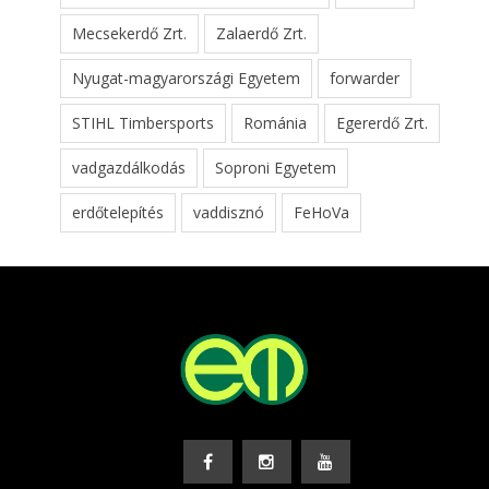
Mecsekerdő Zrt.
Zalaerdő Zrt.
Nyugat-magyarországi Egyetem
forwarder
STIHL Timbersports
Románia
Egererdő Zrt.
vadgazdálkodás
Soproni Egyetem
erdőtelepítés
vaddisznó
FeHoVa