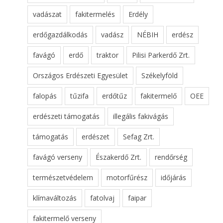
vadászat
fakitermelés
Erdély
erdőgazdálkodás
vadász
NÉBIH
erdész
favágó
erdő
traktor
Pilisi Parkerdő Zrt.
Országos Erdészeti Egyesület
Székelyföld
falopás
tűzifa
erdőtűz
fakitermelő
OEE
erdészeti támogatás
illegális fakivágás
támogatás
erdészet
Sefag Zrt.
favágó verseny
Északerdő Zrt.
rendőrség
természetvédelem
motorfűrész
időjárás
klímaváltozás
fatolvaj
faipar
fakitermelő verseny