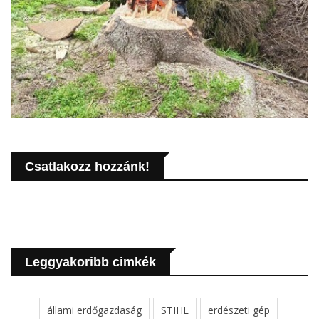
Csatlakozz hozzánk!
Leggyakoribb cimkék
állami erdőgazdaság
STIHL
erdészeti gép