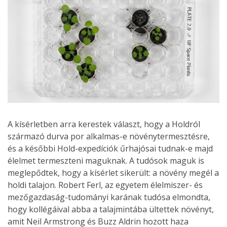
A kísérletben arra kerestek választ, hogy a Holdról
származó durva por alkalmas-e növénytermesztésre,
és a későbbi Hold-expedíciók űrhajósai tudnak-e majd
élelmet termeszteni maguknak. A tudósok maguk is
meglepődtek, hogy a kísérlet sikerült: a növény megél a
holdi talajon. Robert Ferl, az egyetem élelmiszer- és
mezőgazdaság-tudományi karának tudósa elmondta,
hogy kollégáival abba a talajmintába ültettek növényt,
amit Neil Armstrong és Buzz Aldrin hozott haza