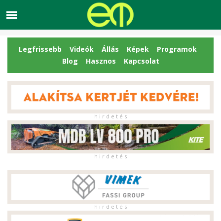
Legfrissebb
Videók
Állás
Képek
Programok
Blog
Hasznos
Kapcsolat
h i r d e t é s
h i r d e t é s
h i r d e t é s