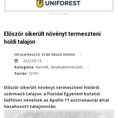
h i r d e t é s
Először sikerült növényt termeszteni
holdi talajon
Hírszerkesztő: Erdő-Mező Online
2022.05.13.
,
Kategória:
Kiemelt
Növénytermesztés
Forrás:
72161
Először sikerült növényt termeszteni Holdról
származó talajon: a Floridai Egyetem kutatói
lúdfüvet neveltek az Apolló-11 asztronautái által
hazahozott talajmintán.