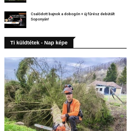
Csalódott bajnok a dobogón + új fűrész debütált
Soponyán!
Ti küldtétek - Nap képe