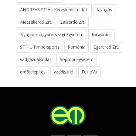
ANDREAS STIHL Kereskedelmi Kft.
favágás
Mecsekerdő Zrt.
Zalaerdő Zrt.
Nyugat-magyarországi Egyetem
forwarder
STIHL Timbersports
Románia
Egererdő Zrt.
vadgazdálkodás
Soproni Egyetem
erdőtelepítés
vaddisznó
FeHoVa