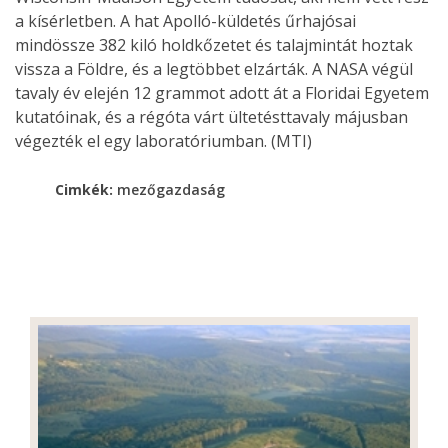
a kísérletben. A hat Apolló-küldetés űrhajósai
mindössze 382 kiló holdkőzetet és talajmintát hoztak
vissza a Földre, és a legtöbbet elzárták. A NASA végül
tavaly év elején 12 grammot adott át a Floridai Egyetem
kutatóinak, és a régóta várt ültetésttavaly májusban
végezték el egy laboratóriumban. (MTI)
Cimkék:
mezőgazdaság