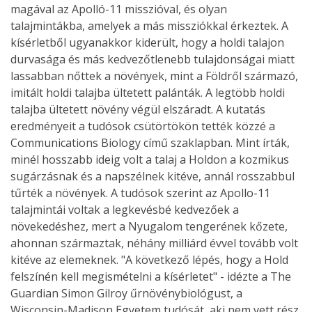
magával az Apolló-11 misszióval, és olyan
talajmintákba, amelyek a más missziókkal érkeztek. A
kísérletből ugyanakkor kiderült, hogy a holdi talajon
durvasága és más kedvezőtlenebb tulajdonságai miatt
lassabban nőttek a növények, mint a Földről származó,
imitált holdi talajba ültetett palánták. A legtöbb holdi
talajba ültetett növény végül elszáradt. A kutatás
eredményeit a tudósok csütörtökön tették közzé a
Communications Biology című szaklapban. Mint írták,
minél hosszabb ideig volt a talaj a Holdon a kozmikus
sugárzásnak és a napszélnek kitéve, annál rosszabbul
tűrték a növények. A tudósok szerint az Apollo-11
talajmintái voltak a legkevésbé kedvezőek a
növekedéshez, mert a Nyugalom tengerének kőzete,
ahonnan származtak, néhány milliárd évvel tovább volt
kitéve az elemeknek. "A következő lépés, hogy a Hold
felszínén kell megismételni a kísérletet" - idézte a The
Guardian Simon Gilroy űrnövénybiológust, a
Wisconsin-Madison Egyetem tudósát, aki nem vett rész