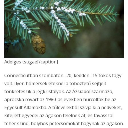
Adelges tsugae[/caption]
Connecticutban szombaton -20, kedden -15 fokos fagy
volt. Ilyen hőmérsékleteknél a toboztetű sejtjeit
tönkreteszik a jégkristályok. Az Ázsiából származó,
aprócska rovart az 1980-as években hurcolták be az
Egyesült Államokba. A tűlevelekből szívja ki a nedveket,
kifejlett egyedei az ágakon telelnek át, és tavasszal
fehér színű, bolyhos petecsomókat hagynak az ágakon.