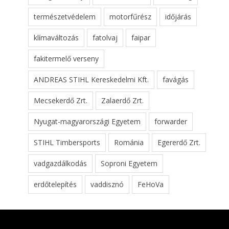
természetvédelem
motorfűrész
időjárás
klímaváltozás
fatolvaj
faipar
fakitermelő verseny
ANDREAS STIHL Kereskedelmi Kft.
favágás
Mecsekerdő Zrt.
Zalaerdő Zrt.
Nyugat-magyarországi Egyetem
forwarder
STIHL Timbersports
Románia
Egererdő Zrt.
vadgazdálkodás
Soproni Egyetem
erdőtelepítés
vaddisznó
FeHoVa