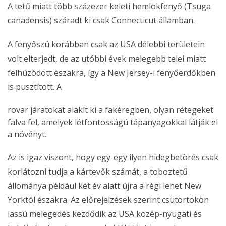
A tetű miatt több százezer keleti hemlokfenyő (Tsuga
canadensis) száradt ki csak Connecticut államban.
A fenyőszú korábban csak az USA délebbi területein
volt elterjedt, de az utóbbi évek melegebb telei miatt
felhúzódott északra, így a New Jersey-i fenyőerdőkben
is pusztított. A
rovar járatokat alakít ki a fakéregben, olyan rétegeket
falva fel, amelyek létfontosságú tápanyagokkal látják el
a növényt.
Az is igaz viszont, hogy egy-egy ilyen hidegbetörés csak
korlátozni tudja a kártevők számát, a toboztetű
állománya például két év alatt újra a régi lehet New
Yorktól északra. Az előrejelzések szerint csütörtökön
lassú melegedés kezdődik az USA közép-nyugati és