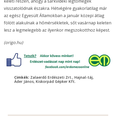
keleti részén, ahogy a sarkvidéki légtömegek
visszatolódnak északra. Hétvégére gyakorlatilag már
az egész Egyesült Államokban a január közepi átlag
fölött alakulnak a hőmérsékletek, sőt vasárnap keleten
lesz a legmelegebb az ilyenkor megszokotthoz képest.
(origo.hu)
,
,
Cimkék:
Zalaerdő Erdészeti Zrt.
Hajnal-táj
,
Áder János
Kiskorpád Gépker Kft.