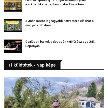
eszközökkel a géptámogatás küszöbén
A John Deere legnagyobb harvestere először a
magyar erdőkben
Csalódott bajnok a dobogón + új fűrész debütált
Soponyán!
Ti küldtétek - Nap képe