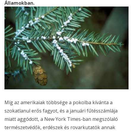
Államokban.
Míg az amerikaiak többsége a pokolba kívánta a
szokatlanul erős fagyot, és a januári fűtésszámlája
miatt aggódott, a New York Times-ban megszólaló
természetvédők, erdészek és rovarkutatók annak