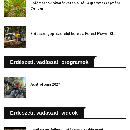
Erdőmérnök oktatót keres a Déli Agrárszakképzési
Centrum
Erdészetigép-szerelőt keres a Forest Power Kft.
Erdészeti, vadászati programok
Austrofoma 2027
Erdészeti, vadászati videók
Fától az aprítékig - Erdőgazdálkodás profi