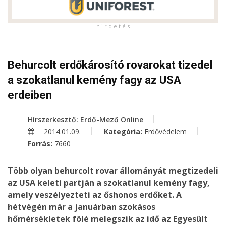
h i r d e t é s
Behurcolt erdőkárosító rovarokat tizedel
a szokatlanul kemény fagy az USA
erdeiben
Hírszerkesztő: Erdő-Mező Online
2014.01.09.
Kategória:
Erdővédelem
Forrás:
7660
Több olyan behurcolt rovar állományát megtizedeli
az USA keleti partján a szokatlanul kemény fagy,
amely veszélyezteti az őshonos erdőket. A
hétvégén már a januárban szokásos
hőmérsékletek fölé melegszik az idő az Egyesült