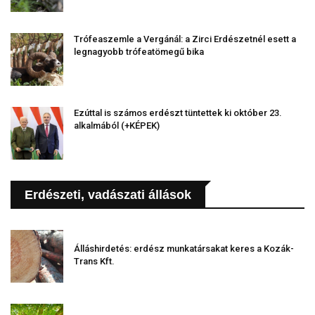
Trófeaszemle a Vergánál: a Zirci Erdészetnél esett a
legnagyobb trófeatömegű bika
Ezúttal is számos erdészt tüntettek ki október 23.
alkalmából (+KÉPEK)
Erdészeti, vadászati állások
Álláshirdetés: erdész munkatársakat keres a Kozák-
Trans Kft.