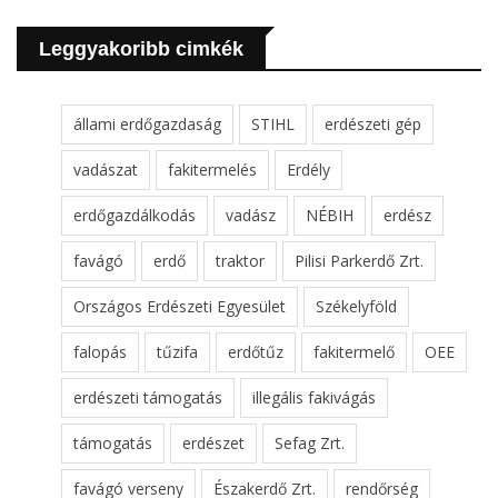
Leggyakoribb cimkék
állami erdőgazdaság
STIHL
erdészeti gép
vadászat
fakitermelés
Erdély
erdőgazdálkodás
vadász
NÉBIH
erdész
favágó
erdő
traktor
Pilisi Parkerdő Zrt.
Országos Erdészeti Egyesület
Székelyföld
falopás
tűzifa
erdőtűz
fakitermelő
OEE
erdészeti támogatás
illegális fakivágás
támogatás
erdészet
Sefag Zrt.
favágó verseny
Északerdő Zrt.
rendőrség