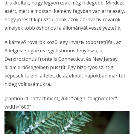
drukkoltak, hogy legyen csak még hidegebb. Mindezt
azért, mert a mostani kemény fagyban van arra esély,
hogy jórészt kipusztuljanak azok az invazív rovarok,
amelyek több őshonos fa állományát veszélyeztetik.
A kártevő rovarok közül egy invazív toboztetűfaj, az
Adelges tsugae és egy őshonos fenyőszú, a
Dendroctonus frontalis Connecticut és New Jersey
állam erdőségeiben pusztít. Egy bizonyos szintig
képesek túlélni a telet, de az elmúlt napokban már túl
hideg volt számukra.
[caption id="attachment_7661" align="aligncenter"
width="600"]