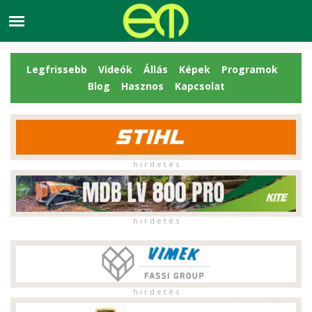
Legfrissebb
Videók
Állás
Képek
Programok
Blog
Hasznos
Kapcsolat
h i r d e t é s
h i r d e t é s
h i r d e t é s