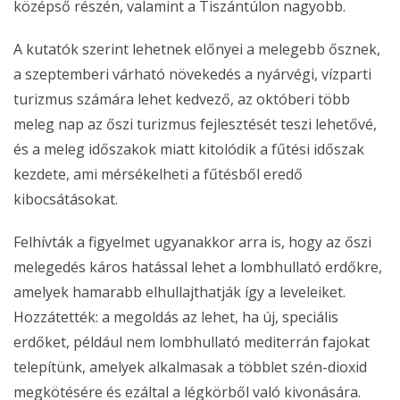
középső részén, valamint a Tiszántúlon nagyobb.
A kutatók szerint lehetnek előnyei a melegebb ősznek,
a szeptemberi várható növekedés a nyárvégi, vízparti
turizmus számára lehet kedvező, az októberi több
meleg nap az őszi turizmus fejlesztését teszi lehetővé,
és a meleg időszakok miatt kitolódik a fűtési időszak
kezdete, ami mérsékelheti a fűtésből eredő
kibocsátásokat.
Felhívták a figyelmet ugyanakkor arra is, hogy az őszi
melegedés káros hatással lehet a lombhullató erdőkre,
amelyek hamarabb elhullajthatják így a leveleiket.
Hozzátették: a megoldás az lehet, ha új, speciális
erdőket, például nem lombhullató mediterrán fajokat
telepítünk, amelyek alkalmasak a többlet szén-dioxid
megkötésére és ezáltal a légkörből való kivonására.