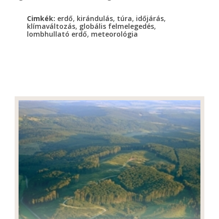
,
,
,
,
Cimkék:
erdő
kirándulás
túra
időjárás
,
,
klímaváltozás
globális felmelegedés
,
lombhullató erdő
meteorológia