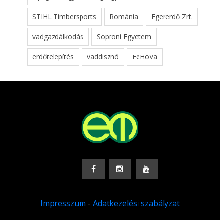
STIHL Timbersports
Románia
Egererdő Zrt.
vadgazdálkodás
Soproni Egyetem
erdőtelepítés
vaddisznó
FeHoVa
Impresszum
-
Adatkezelési szabályzat