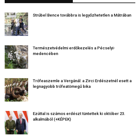
Strúbel Bence továbbra is legyőzhetetlen a Mátrában
Természetvédelmi erdőkezelés a Pécselyi-
medencében
Trófeaszemle a Vergánál: a Zirci Erdészetnél esett a
legnagyobb trófeatömegű bika
Ezúttal is számos erdészt tüntettek ki október 23.
alkalmából (+KÉPEK)