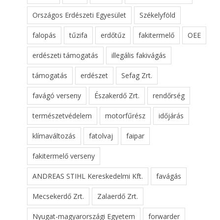
Országos Erdészeti Egyesület
Székelyföld
falopás
tűzifa
erdőtűz
fakitermelő
OEE
erdészeti támogatás
illegális fakivágás
támogatás
erdészet
Sefag Zrt.
favágó verseny
Északerdő Zrt.
rendőrség
természetvédelem
motorfűrész
időjárás
klímaváltozás
fatolvaj
faipar
fakitermelő verseny
ANDREAS STIHL Kereskedelmi Kft.
favágás
Mecsekerdő Zrt.
Zalaerdő Zrt.
Nyugat-magyarországi Egyetem
forwarder