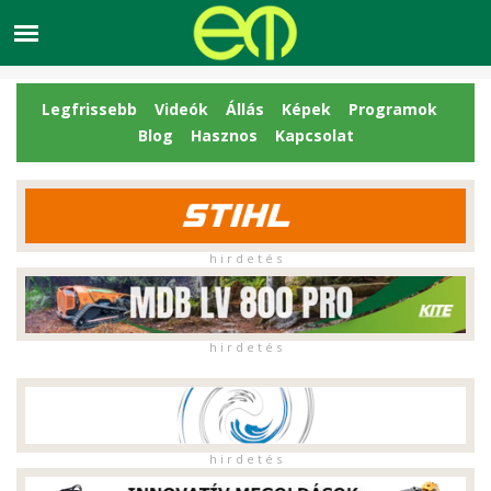
Legfrissebb
Videók
Állás
Képek
Programok
Blog
Hasznos
Kapcsolat
h i r d e t é s
h i r d e t é s
h i r d e t é s