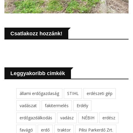
Csatlakozz hozzánk!
Leggyakoribb cimkék
állami erdőgazdaság
STIHL
erdészeti gép
vadászat
fakitermelés
Erdély
erdőgazdálkodás
vadász
NÉBIH
erdész
favágó
erdő
traktor
Pilisi Parkerdő Zrt.