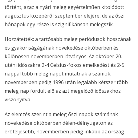
történt, azaz a nyári meleg egyértelműen kitolódott
augusztus közepéről szeptember elejére, de az őszi
hónapok egy része is szignifikánsan melegszik.
Hozzátették: a tartósabb meleg periódusok hosszának
és gyakoriságágának növekedése októberben és
különösen novemberben látványos. Az október 20.
utáni időszakra 2-4 Celsius-fokos emelkedést és 2-5
nappal több meleg napot mutatnak a számok,
novemberben pedig 1996 után legalább kétszer több
meleg nap fordult elő az azt megelőző időszakhoz
viszonyítva.
Az elemzés szerint a meleg őszi napok számának
növekedése októberben délen-délnyugaton az
erőteljesebb, novemberben pedig inkább az ország