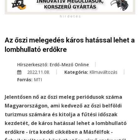
h i r d e t é s
Az őszi melegedés káros hatással lehet a
lombhullató erdőkre
Hírszerkesztő: Erdő-Mező Online
2022.11.08.
Kategória:
Klímaváltozás
Forrás:
MTI
Jelentősen nő az őszi meleg periódusok száma
Magyarországon, ami kedvező az őszi belföldi
turizmus számára és kitolja a fűtési időszak
kezdetét, de káros hatással lehet a lombhullató
erdőkre - írta keddi cikkében a Másfélfok -