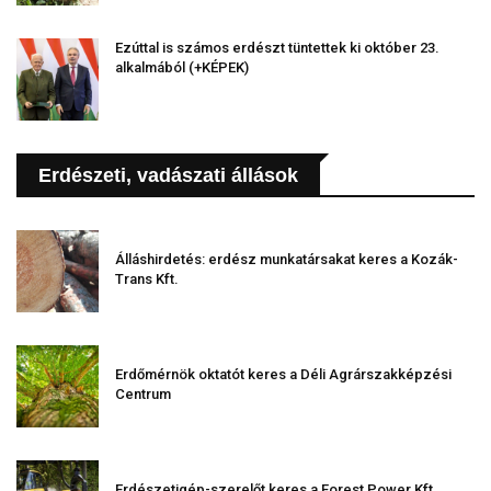
Ezúttal is számos erdészt tüntettek ki október 23.
alkalmából (+KÉPEK)
Erdészeti, vadászati állások
Álláshirdetés: erdész munkatársakat keres a Kozák-
Trans Kft.
Erdőmérnök oktatót keres a Déli Agrárszakképzési
Centrum
Erdészetigép-szerelőt keres a Forest Power Kft.