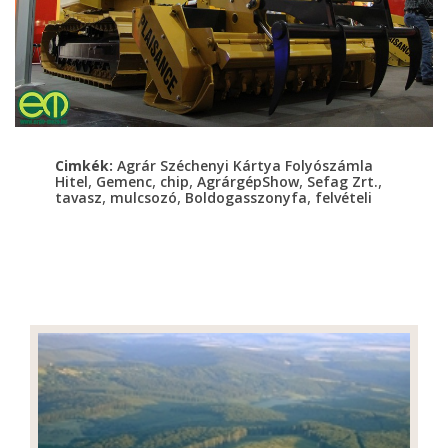
Cimkék:
Agrár Széchenyi Kártya Folyószámla
,
,
,
,
,
Hitel
Gemenc
chip
AgrárgépShow
Sefag Zrt.
,
,
,
tavasz
mulcsozó
Boldogasszonyfa
felvételi