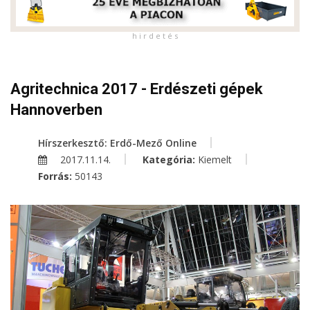
h i r d e t é s
Agritechnica 2017 - Erdészeti gépek
Hannoverben
Hírszerkesztő: Erdő-Mező Online
2017.11.14.
Kategória:
Kiemelt
Forrás:
50143