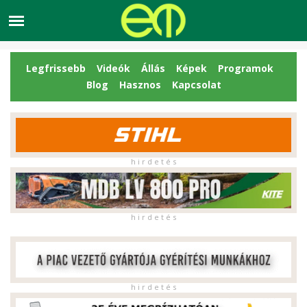
Legfrissebb
Videók
Állás
Képek
Programok
Blog
Hasznos
Kapcsolat
h i r d e t é s
h i r d e t é s
h i r d e t é s