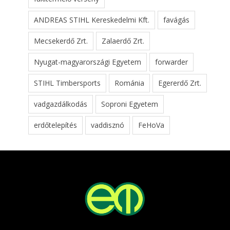
ANDREAS STIHL Kereskedelmi Kft.
favágás
Mecsekerdő Zrt.
Zalaerdő Zrt.
Nyugat-magyarországi Egyetem
forwarder
STIHL Timbersports
Románia
Egererdő Zrt.
vadgazdálkodás
Soproni Egyetem
erdőtelepítés
vaddisznó
FeHoVa