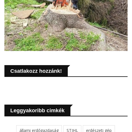
Csatlakozz hozzánk!
Leggyakoribb cimkék
állami erdőgazdaság
STIHL
erdészeti gép