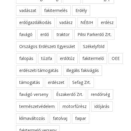
vadászat
fakitermelés
Erdély
erdőgazdálkodás
vadász
NÉBIH
erdész
favágó
erdő
traktor
Pilisi Parkerdő Zrt.
Országos Erdészeti Egyesület
Székelyföld
falopás
tűzifa
erdőtűz
fakitermelő
OEE
erdészeti támogatás
illegális fakivágás
támogatás
erdészet
Sefag Zrt.
favágó verseny
Északerdő Zrt.
rendőrség
természetvédelem
motorfűrész
időjárás
klímaváltozás
fatolvaj
faipar
fakitermelő verseny