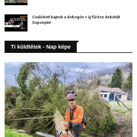
Csalódott bajnok a dobogón + új fűrész debütált
Soponyán!
Ti küldtétek - Nap képe