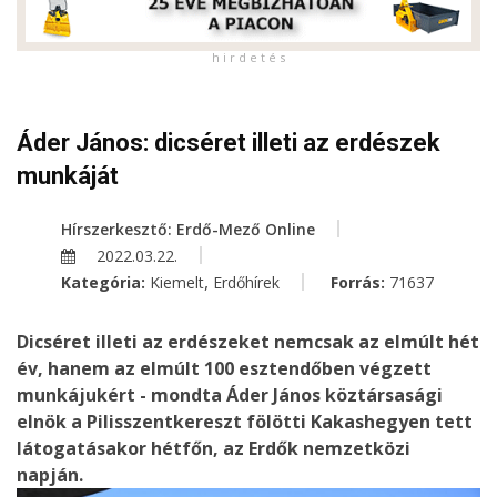
h i r d e t é s
Áder János: dicséret illeti az erdészek
munkáját
Hírszerkesztő: Erdő-Mező Online
2022.03.22.
,
Kategória:
Kiemelt
Erdőhírek
Forrás:
71637
Dicséret illeti az erdészeket nemcsak az elmúlt hét
év, hanem az elmúlt 100 esztendőben végzett
munkájukért - mondta Áder János köztársasági
elnök a Pilisszentkereszt fölötti Kakashegyen tett
látogatásakor hétfőn, az Erdők nemzetközi
napján.