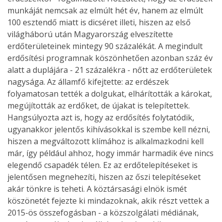
munkáját nemcsak az elmúlt hét év, hanem az elmúlt
100 esztendő miatt is dicséret illeti, hiszen az első
világháború után Magyarország elveszítette
erdőterületeinek mintegy 90 százalékát. A megindult
erdősítési programnak köszönhetően azonban száz év
alatt a duplájára - 21 százalékra - nőtt az erdőterületek
nagysága. Az államfő kifejtette: az erdészek
folyamatosan tették a dolgukat, elhárították a károkat,
megújították az erdőket, de újakat is telepítettek.
Hangsúlyozta azt is, hogy az erdősítés folytatódik,
ugyanakkor jelentős kihívásokkal is szembe kell nézni,
hiszen a megváltozott klímához is alkalmazkodni kell
már, így például ahhoz, hogy immár harmadik éve nincs
elegendő csapadék télen. Ez az erdőtelepítéseket is
jelentősen megnehezíti, hiszen az őszi telepítéseket
akár tönkre is teheti. A köztársasági elnök ismét
köszönetét fejezte ki mindazoknak, akik részt vettek a
2015-ös összefogásban - a közszolgálati médiának,