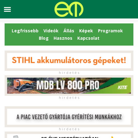
Legfrissebb
Videók
Állás
Képek
Programok
Blog
Hasznos
Kapcsolat
h i r d e t é s
h i r d e t é s
h i r d e t é s