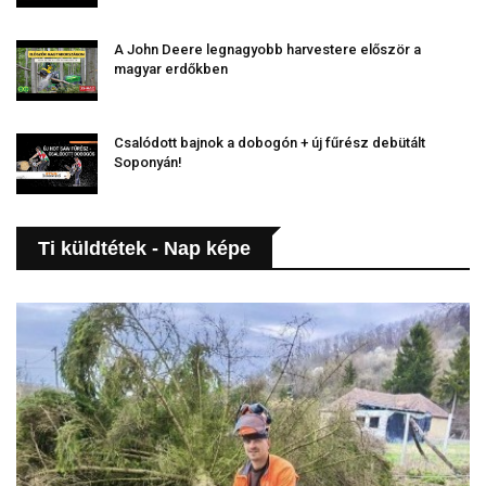
A John Deere legnagyobb harvestere először a
magyar erdőkben
Csalódott bajnok a dobogón + új fűrész debütált
Soponyán!
Ti küldtétek - Nap képe