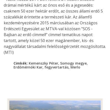
drámai mértékű kárt az ónos eső és a jegesedés:
csaknem 50 ezer hektár erdőt, az összes állami erdő 5
százalékát érintette a természeti kár. Az államfő
kezdeményezésére 2015 márciusában az Országos
Erdészeti Egyesület az MTVA-val közösen "SOS -
Bajban az erdő címmel!" címmel tematikus napot
tartott, amely közel 50 ezer magánember, kis- és
nagyvállalat társadalmi felelősségérzetét mozgósította.
(MTI)
,
,
Cimkék:
Kemenszky Péter
Somogy megye
,
,
Erdőmérnöki Kar
fegyvertartás
Merlo