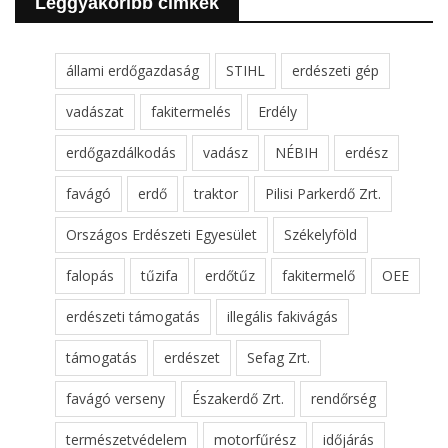
Leggyakoribb cimkék
állami erdőgazdaság
STIHL
erdészeti gép
vadászat
fakitermelés
Erdély
erdőgazdálkodás
vadász
NÉBIH
erdész
favágó
erdő
traktor
Pilisi Parkerdő Zrt.
Országos Erdészeti Egyesület
Székelyföld
falopás
tűzifa
erdőtűz
fakitermelő
OEE
erdészeti támogatás
illegális fakivágás
támogatás
erdészet
Sefag Zrt.
favágó verseny
Északerdő Zrt.
rendőrség
természetvédelem
motorfűrész
időjárás