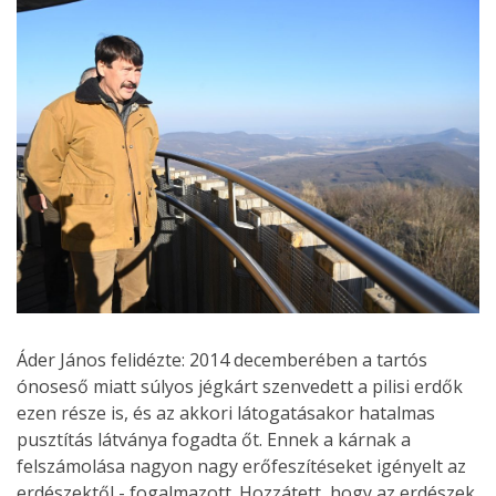
Áder János felidézte: 2014 decemberében a tartós
ónoseső miatt súlyos jégkárt szenvedett a pilisi erdők
ezen része is, és az akkori látogatásakor hatalmas
pusztítás látványa fogadta őt. Ennek a kárnak a
felszámolása nagyon nagy erőfeszítéseket igényelt az
erdészektől - fogalmazott. Hozzátett, hogy az erdészek