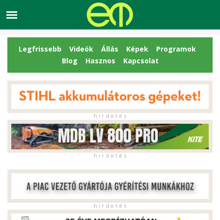
Legfrissebb
Videók
Állás
Képek
Programok
Blog
Hasznos
Kapcsolat
h i r d e t é s
h i r d e t é s
h i r d e t é s