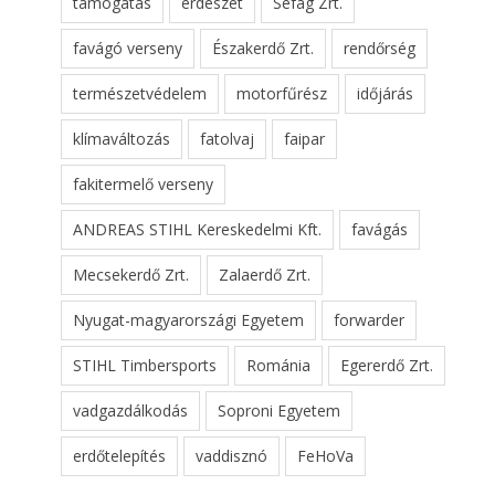
támogatás
erdészet
Sefag Zrt.
favágó verseny
Északerdő Zrt.
rendőrség
természetvédelem
motorfűrész
időjárás
klímaváltozás
fatolvaj
faipar
fakitermelő verseny
ANDREAS STIHL Kereskedelmi Kft.
favágás
Mecsekerdő Zrt.
Zalaerdő Zrt.
Nyugat-magyarországi Egyetem
forwarder
STIHL Timbersports
Románia
Egererdő Zrt.
vadgazdálkodás
Soproni Egyetem
erdőtelepítés
vaddisznó
FeHoVa