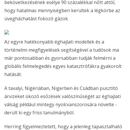
bekövetkezésének esélye 90 százalékkal nőtt attól,
hogy hatalmas mennyiségben kerültek a légkörbe az
üvegházhatást fokozó gázok.
Az egyre hatékonyabb éghajlati modellek és a
történelmi megfigyelések segítségével a tudósok ma
már pontosabban és gyorsabban tudják felmérni a
globális felmelegedés egyes katasztrófákra gyakorolt
hatását.
A tavalyi, Nigériában, Nigerben és Csádban pusztító
árvizeket okozó esőzések valószínűségét az éghajlati
válság például mintegy nyolcvanszorosára növelte -
derült ki egy friss tanulmányból.
Herring figyelmeztetett, hogy a jelenleg tapasztalható