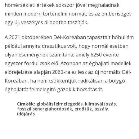
hőmérsékleti értékek sokszor jóval meghaladnak
minden modern történelmi normát, és az emberiséget
egy új, veszélyes állapotba taszítják.
A 2021 októberében Dél-Koreában tapasztalt hőhullám
például annyira drasztikus volt, hogy normál esetben
olyan eseménynek számítana, amely 6250 évente
egyszer fordul csak elő. Azonban az éghajlati modellek
előrejelzése alapján 2060-ra ez lesz az új normális Dél-
Koreában, ha nem csökkentjük radikálisan a bolygó
éghajlatát felmelegítő gázok kibocsátását.
,
,
Cimkék:
globálisfelmelegedés
klímaváltozás
,
,
,
fosszilisenergiahordozók
erdőtűz
aszály
időjárás