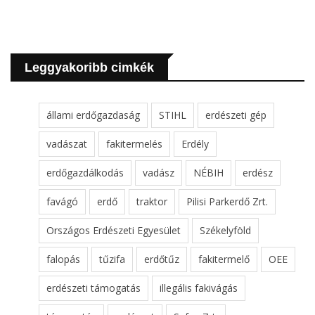
Leggyakoribb cimkék
állami erdőgazdaság
STIHL
erdészeti gép
vadászat
fakitermelés
Erdély
erdőgazdálkodás
vadász
NÉBIH
erdész
favágó
erdő
traktor
Pilisi Parkerdő Zrt.
Országos Erdészeti Egyesület
Székelyföld
falopás
tűzifa
erdőtűz
fakitermelő
OEE
erdészeti támogatás
illegális fakivágás