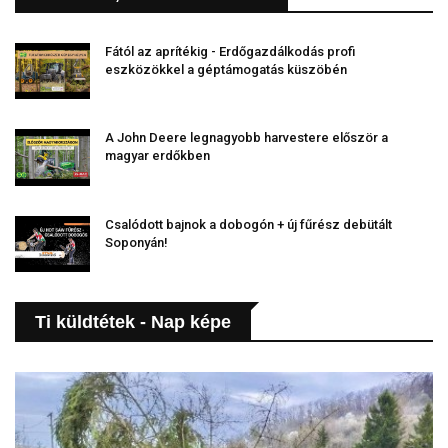
Fától az aprítékig - Erdőgazdálkodás profi
eszközökkel a géptámogatás küszöbén
A John Deere legnagyobb harvestere először a
magyar erdőkben
Csalódott bajnok a dobogón + új fűrész debütált
Soponyán!
Ti küldtétek - Nap képe