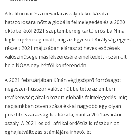
A kaliforniai és a nevadai aszályok kockázata
hatszorosára nőtt a globális felmelegedés és a 2020
októberétől 2021 szeptemberéig tartó erős La Nina
légköri jelenség miatt, míg az Egyesült Királyság egyes
részeit 2021 májusában elárasztó heves esőzések
valószínűsége másfélszeresére emelkedett - számolt
be a NOAA egy hétfői konferencián.
A 2021 februárjában Kínán végigsöprő forróságot
négyszer-hússzor valószínűbbé tette az emberi
tevékenység által okozott globális felmelegedés, míg
napjainkban ötven százalékkal nagyobb egy olyan
pusztító szárazság kockázata, mint a 2021-es iráni
aszály. A 2021-es dél-afrikai erdőtűz is részben az
éghajlatváltozás számlájára írható, és