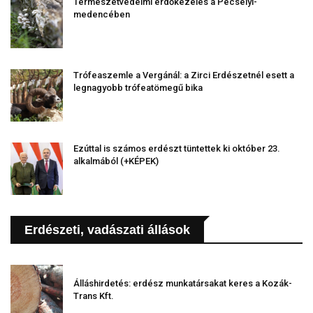
Természetvédelmi erdőkezelés a Pécselyi-
medencében
Trófeaszemle a Vergánál: a Zirci Erdészetnél esett a
legnagyobb trófeatömegű bika
Ezúttal is számos erdészt tüntettek ki október 23.
alkalmából (+KÉPEK)
Erdészeti, vadászati állások
Álláshirdetés: erdész munkatársakat keres a Kozák-
Trans Kft.