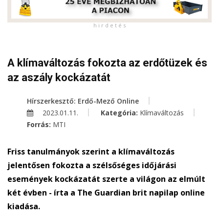
h i r d e t é s
A klímaváltozás fokozta az erdőtüzek és
az aszály kockázatát
Hírszerkesztő: Erdő-Mező Online
2023.01.11.
Kategória:
Klímaváltozás
Forrás:
MTI
Friss tanulmányok szerint a klímaváltozás
jelentősen fokozta a szélsőséges időjárási
események kockázatát szerte a világon az elmúlt
két évben - írta a The Guardian brit napilap online
kiadása.