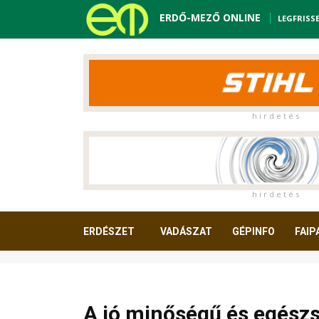
ERDŐ-MEZŐ ONLINE
LEGFRISS
h i r d e t é s
h i r d e t é s
ERDÉSZET
VADÁSZAT
GÉPINFO
FAIP
OLVASNIVALÓ
A jó minőségű és egész