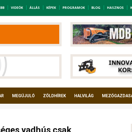
EBB
VIDEÓK
ÁLLÁS
KÉPEK
PROGRAMOK
BLOG
HASZNOS
AR
MEGÚJULÓ
ZÖLDHÍREK
HALVILÁG
MEZŐGAZDAS
séges vadhús csak