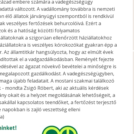
 század embere számára a vadegészségügy
adattá változott. A vadállomány továbbra is nemzeti
on élő állatok járványügyi szempontból is rendkívül
k veszélyes fertőzések behurcolóivá. Ezért a
ok és a hatóság közötti folyamatos
állatoknak a szigorúan ellenőrzött háziállatokhoz
háziállatokra is veszélyes kórokozókat gyakran épp a
r. Az államtitkár hangsúlyozta, hogy az elmúlt évek
ndítottak el a vadgazdálkodásban. Reményét fejezte
edésével az ágazat növekvő bevételei a minőségre is
g megalapozott gazdálkodást. A vadegészségügyben,
ga újabb feladatait. A mostani szakmai találkozó
- mondta Zsigó Róbert, aki az aktuális kérdések
ány okait és a helyzet megoldásának lehetőségeit, a
kállal kapcsolatos teendőket, a fertőzést terjesztő
 napokban is zajló veszettség elleni
a)