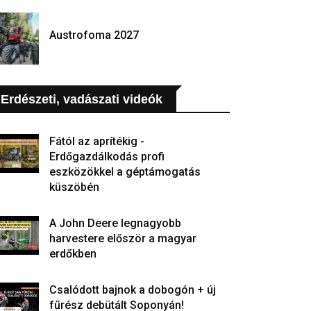
Austrofoma 2027
Erdészeti, vadászati videók
Fától az aprítékig -
Erdőgazdálkodás profi
eszközökkel a géptámogatás
küszöbén
A John Deere legnagyobb
harvestere először a magyar
erdőkben
Csalódott bajnok a dobogón + új
fűrész debütált Soponyán!