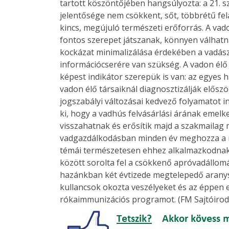
tartott köszöntőjében hangsúlyozta: a 21.
jelentősége nem csökkent, sőt, többrétű fel
kincs, megújuló természeti erőforrás. A vad
fontos szerepet játszanak, könnyen válhatna
kockázat minimalizálása érdekében a vadász
információcserére van szükség. A vadon élő 
képest indikátor szerepük is van: az egyes 
vadon élő társaiknál diagnosztizálják előszö
jogszabályi változásai kedvező folyamatot i
ki, hogy a vadhús felvásárlási árának emelk
visszahatnak és erősítik majd a szakmaila
vadgazdálkodásban minden év meghozza a ma
témái természetesen ehhez alkalmazkodnak 
között sorolta fel a csökkenő apróvadállom
hazánkban két évtizede megtelepedő aranysa
kullancsok okozta veszélyeket és az éppen e
rókaimmunizációs programot. (FM Sajtóirod