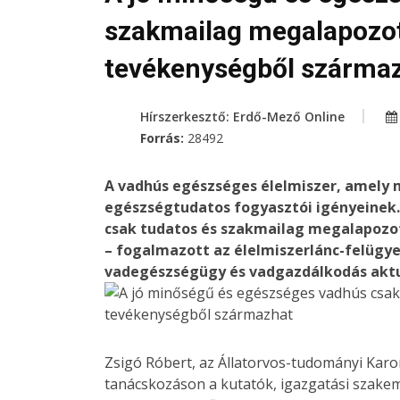
szakmailag megalapozot
tevékenységből szárma
Hírszerkesztő: Erdő-Mező Online
Forrás:
28492
A vadhús egészséges élelmiszer, amely
egészségtudatos fogyasztói igényeinek
csak tudatos és szakmailag megalapozo
– fogalmazott az élelmiszerlánc-felügyel
vadegészségügy és vadgazdálkodás aktuá
Zsigó Róbert, az Állatorvos-tudományi Ka
tanácskozáson a kutatók, igazgatási szakem