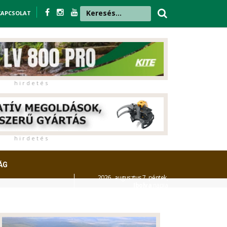
KAPCSOLAT
h i r d e t é s
h i r d e t é s
ÁG
2026. augusztus 7. péntek,
Ibolya
napja