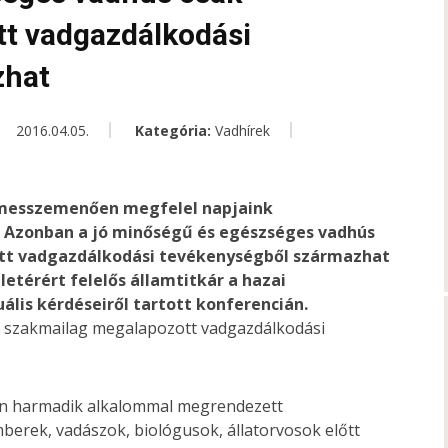
t vadgazdálkodási
zhat
2016.04.05.
Kategória:
Vadhírek
 messzemenően megfelel napjaink
. Azonban a jó minőségű és egészséges vadhús
tt vadgazdálkodási tevékenységből származhat
etérért felelős államtitkár a hazai
lis kérdéseiről tartott konferencián.
ron harmadik alkalommal megrendezett
berek, vadászok, biológusok, állatorvosok előtt