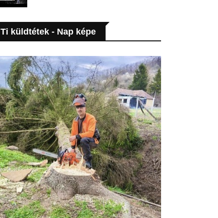
Ti küldtétek - Nap képe