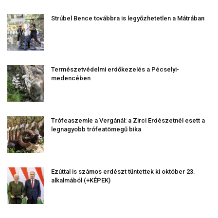
Strúbel Bence továbbra is legyőzhetetlen a Mátrában
Természetvédelmi erdőkezelés a Pécselyi-
medencében
Trófeaszemle a Vergánál: a Zirci Erdészetnél esett a
legnagyobb trófeatömegű bika
Ezúttal is számos erdészt tüntettek ki október 23.
alkalmából (+KÉPEK)