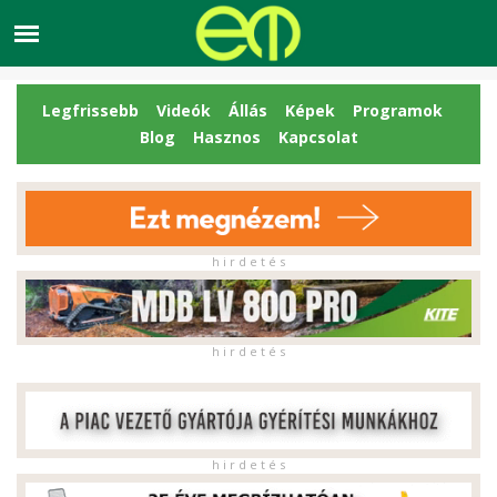
Legfrissebb
Videók
Állás
Képek
Programok
Blog
Hasznos
Kapcsolat
h i r d e t é s
h i r d e t é s
h i r d e t é s