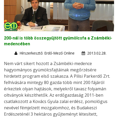
200-nál is több összegyűjtött gyümölcsfa a Zsámbéki-
medencében
Hírszerkesztő: Erdő-Mező Online
2013.02.28.
Nem várt sikert hozott a Zsámbéki-medence
hagyományos gyümölcsfajtáinak megőrzésére
hirdetett program első szakasza. A Pilisi Parkerdő Zrt.
felhívására mintegy 80 gazda több mint 200 fájáról
érkeztek olyan hajtások, melyekről tavasz folyamán
oltványok készíthetők. Az erdőgazdaság 2011-ben
csatlakozott a Kovács Gyula zalai erdész, pomológus
nevével fémjelzett mozgalomhoz, és Budakeszi
Erdészeténél 3 hektáros gyűjteményt létesített,