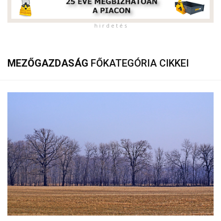
h i r d e t é s
MEZŐGAZDASÁG
FŐKATEGÓRIA CIKKEI