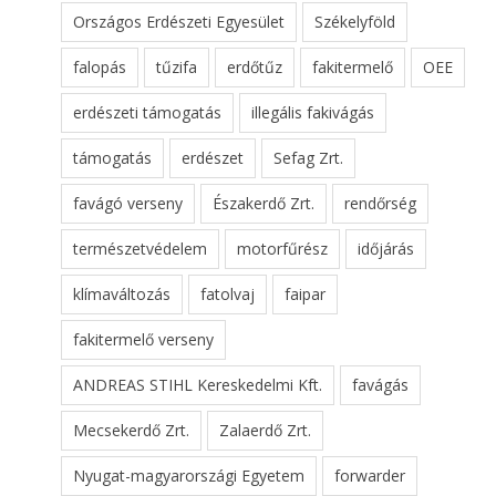
Országos Erdészeti Egyesület
Székelyföld
falopás
tűzifa
erdőtűz
fakitermelő
OEE
erdészeti támogatás
illegális fakivágás
támogatás
erdészet
Sefag Zrt.
favágó verseny
Északerdő Zrt.
rendőrség
természetvédelem
motorfűrész
időjárás
klímaváltozás
fatolvaj
faipar
fakitermelő verseny
ANDREAS STIHL Kereskedelmi Kft.
favágás
Mecsekerdő Zrt.
Zalaerdő Zrt.
Nyugat-magyarországi Egyetem
forwarder