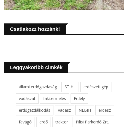
Csatlakozz hozzánk!
Leggyakoribb cimkék
állami erdőgazdaság
STIHL
erdészeti gép
vadászat
fakitermelés
Erdély
erdőgazdálkodás
vadász
NÉBIH
erdész
favágó
erdő
traktor
Pilisi Parkerdő Zrt.