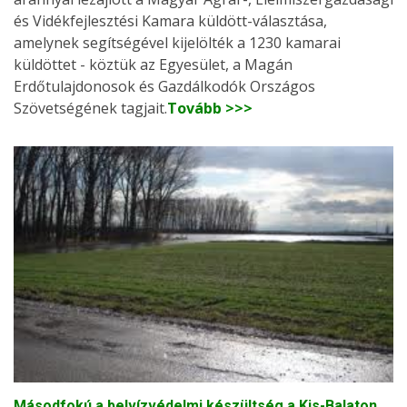
és Vidékfejlesztési Kamara küldött-választása,
amelynek segítségével kijelölték a 1230 kamarai
küldöttet - köztük az Egyesület, a Magán
Erdőtulajdonosok és Gazdálkodók Országos
Szövetségének tagjait.
Tovább >>>
Másodfokú a belvízvédelmi készültség a Kis-Balaton