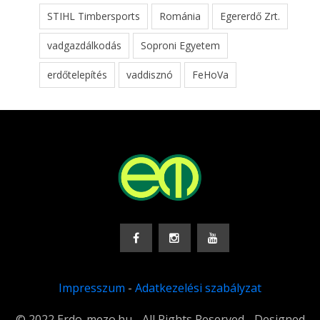
STIHL Timbersports
Románia
Egererdő Zrt.
vadgazdálkodás
Soproni Egyetem
erdőtelepítés
vaddisznó
FeHoVa
Impresszum
-
Adatkezelési szabályzat
© 2022 Erdo-mezo.hu - All Rights Reserved - Designed