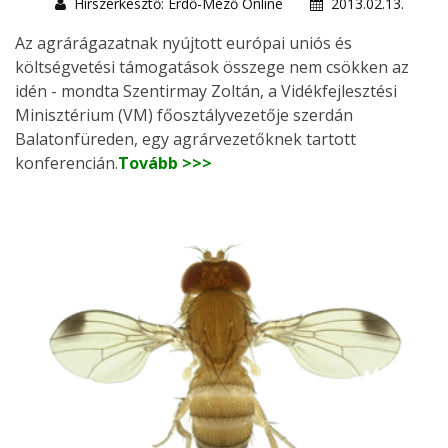
Hírszerkesztő: Erdő-Mező Online
2013.02.13.
Az agrárágazatnak nyújtott európai uniós és
költségvetési támogatások összege nem csökken az
idén - mondta Szentirmay Zoltán, a Vidékfejlesztési
Minisztérium (VM) főosztályvezetője szerdán
Balatonfüreden, egy agrárvezetőknek tartott
konferencián.
Tovább >>>