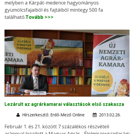
melyben a Kárpát-medence hagyományos
gyümölcsfajaiból és fajtáiból mintegy 500 fa
található.
Tovább >>>
Lezárult az agrárkamarai választások első szakasza
Hírszerkesztő: Erdő-Mező Online
2013.02.26.
Február 1. és 21. között 7 százalékos részvételi
aránnyal lezajlott a Magyar Agrár-, Élelmiszergazdasági