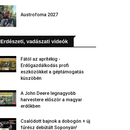
Austrofoma 2027
Erdészeti, vadászati videók
Fától az aprítékig -
Erdőgazdálkodás profi
eszközökkel a géptámogatás
küszöbén
A John Deere legnagyobb
harvestere először a magyar
erdőkben
Csalódott bajnok a dobogón + új
fűrész debütált Soponyán!