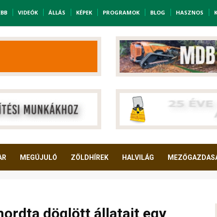
EBB
VIDEÓK
ÁLLÁS
KÉPEK
PROGRAMOK
BLOG
HASZNOS
AR
MEGÚJULÓ
ZÖLDHÍREK
HALVILÁG
MEZŐGAZDAS
ordta döglött állatait egy