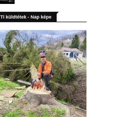
Ti küldtétek - Nap képe