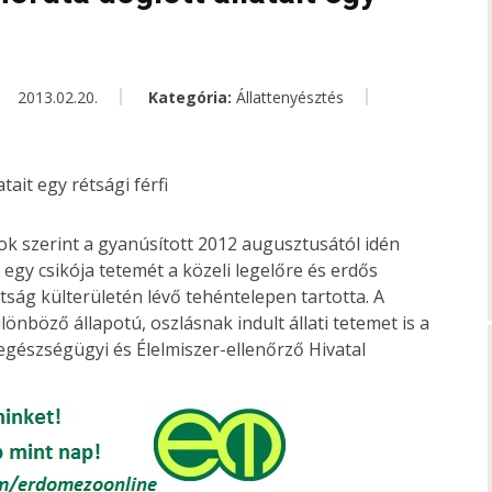
2013.02.20.
Kategória:
Állattenyésztés
k szerint a gyanúsított 2012 augusztusától idén
 egy csikója tetemét a közeli legelőre és erdős
tság külterületén lévő tehéntelepen tartotta. A
nböző állapotú, oszlásnak indult állati tetemet is a
tegészségügyi és Élelmiszer-ellenőrző Hivatal