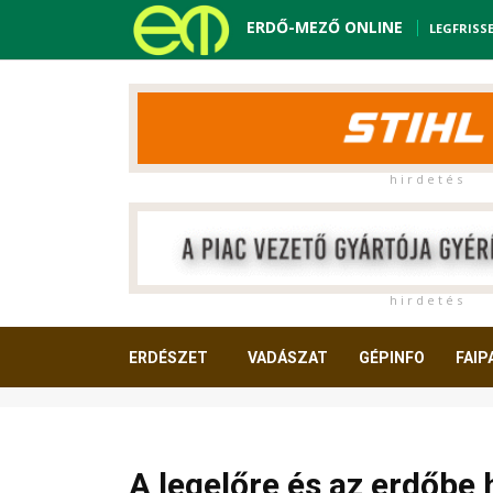
ERDŐ-MEZŐ ONLINE
LEGFRISS
h i r d e t é s
h i r d e t é s
ERDÉSZET
VADÁSZAT
GÉPINFO
FAIP
OLVASNIVALÓ
A legelőre és az erdőbe h