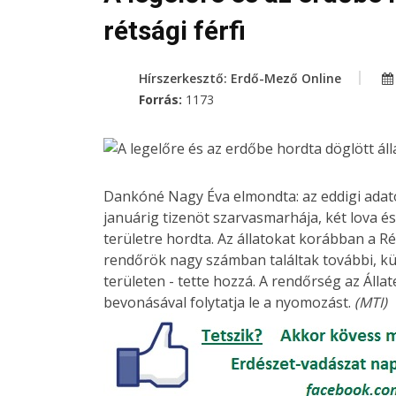
rétsági férfi
Hírszerkesztő: Erdő-Mező Online
Forrás:
1173
Dankóné Nagy Éva elmondta: az eddigi adato
januárig tizenöt szarvasmarhája, két lova és
területre hordta. Az állatokat korábban a Ré
rendőrök nagy számban találtak további, külö
területen - tette hozzá. A rendőrség az Álla
bevonásával folytatja le a nyomozást.
(MTI)