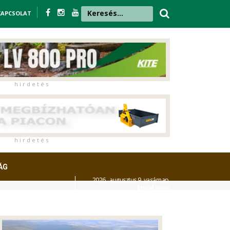
KAPCSOLAT
h i r d e t é s
h i r d e t é s
ÁG
2026. augusztus 9. vasárnap,
Emőd
napja