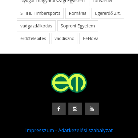
Nyugat-magyarországi Egyetem
forwarder
STIHL Timbersports
Románia
Egererdő Zrt.
vadgazdálkodás
Soproni Egyetem
erdőtelepítés
vaddisznó
FeHoVa
Impresszum
-
Adatkezelési szabályzat