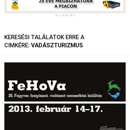
h i r d e t é s
KERESÉSI TALÁLATOK ERRE A
CIMKÉRE:
VADÁSZTURIZMUS