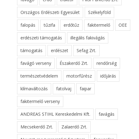
Országos Erdészeti Egyesület
Székelyföld
falopás
tűzifa
erdőtűz
fakitermelő
OEE
erdészeti támogatás
illegális fakivágás
támogatás
erdészet
Sefag Zrt.
favágó verseny
Északerdő Zrt.
rendőrség
természetvédelem
motorfűrész
időjárás
klímaváltozás
fatolvaj
faipar
fakitermelő verseny
ANDREAS STIHL Kereskedelmi Kft.
favágás
Mecsekerdő Zrt.
Zalaerdő Zrt.