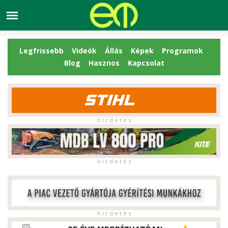
Legfrissebb
Videók
Állás
Képek
Programok
Blog
Hasznos
Kapcsolat
h i r d e t é s
h i r d e t é s
h i r d e t é s