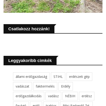
Csatlakozz hozzánk!
Leggyakoribb cimkék
állami erdőgazdaság
STIHL
erdészeti gép
vadászat
fakitermelés
Erdély
erdőgazdálkodás
vadász
NÉBIH
erdész
favágó
erdő
traktor
Pilisi Parkerdő Zrt.