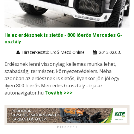
Ha az erdésznek is sietős - 800 lóerős Mercedes G-
osztály
Hírszerkesztő: Erdő-Mező Online
2013.02.03.
Erdésznek lenni viszonylag kellemes munka lehet,
szabadság, természet, környezetvédelem. Néha
azonban az erdésznek is sietős, ilyenkor jön jól egy
ilyen 800 lóerős Mercedes G-osztály - írja az
autonavigator.hu.
Tovább >>>
h i r d e t é s