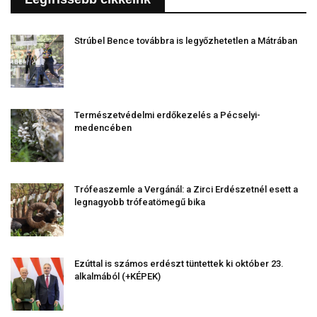
Strúbel Bence továbbra is legyőzhetetlen a Mátrában
Természetvédelmi erdőkezelés a Pécselyi-
medencében
Trófeaszemle a Vergánál: a Zirci Erdészetnél esett a
legnagyobb trófeatömegű bika
Ezúttal is számos erdészt tüntettek ki október 23.
alkalmából (+KÉPEK)