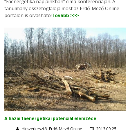
“Faenergetika napjainkban” című konferenciáján. A
tanulmány összefoglalója most az Erdő-Mező Online
portálon is olvasható!
Tovább >>>
A hazai faenergetikai potenciál elemzése
Hírszerkesztő: Erdő-Mező Online
2013.09.25.