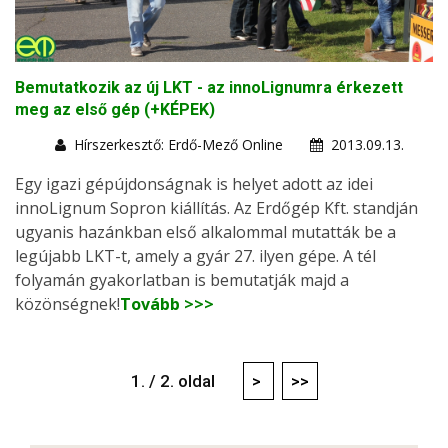
Bemutatkozik az új LKT - az innoLignumra érkezett
meg az első gép (+KÉPEK)
Hírszerkesztő: Erdő-Mező Online
2013.09.13.
Egy igazi gépújdonságnak is helyet adott az idei
innoLignum Sopron kiállítás. Az Erdőgép Kft. standján
ugyanis hazánkban első alkalommal mutatták be a
legújabb LKT-t, amely a gyár 27. ilyen gépe. A tél
folyamán gyakorlatban is bemutatják majd a
közönségnek!
Tovább >>>
1. / 2. oldal
>
>>