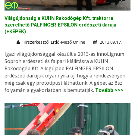
Világújdonság a KUHN Rakodógép Kft. traktorra
szerelhető PALFINGER-EPSILON erdészeti daruja
(+KÉPEK)
Hírszerkesztő: Erdő-Mező Online
2013.09.17.
Igazi világújdonsággal készült a 2013-as innoLignum
Sopron erdészeti és faipari kiállításra a KUHN
Rakodógép Kft. A legújabb PALFINGER-EPSILON
erdészeti darujuk olyannyira új, hogy a rendezvényen
még csak egy prototípust láthattunk. A gépet az ősz
folyamán a gyakorlatban is bemutatják.
Tovább >>>