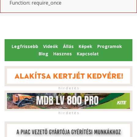
Function: require_once
Legfrissebb
Videók
Állás
Képek
Programok
Blog
Hasznos
Kapcsolat
h i r d e t é s
h i r d e t é s