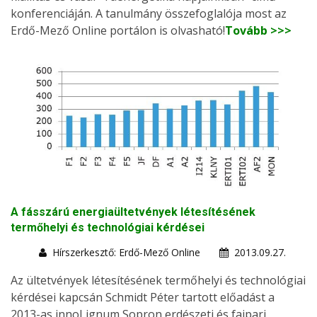
konferenciáján. A tanulmány összefoglalója most az
Erdő-Mező Online portálon is olvasható!
Tovább >>>
A fásszárú energiaültetvények létesítésének
termőhelyi és technológiai kérdései
Hírszerkesztő: Erdő-Mező Online
2013.09.27.
Az ültetvények létesítésének termőhelyi és technológiai
kérdései kapcsán Schmidt Péter tartott előadást a
2013-as innoLignum Sopron erdészeti és faipari