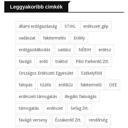
Leggyakoribb cimkék
állami erdőgazdaság
STIHL
erdészeti gép
vadászat
fakitermelés
Erdély
erdőgazdálkodás
vadász
NÉBIH
erdész
favágó
erdő
traktor
Pilisi Parkerdő Zrt.
Országos Erdészeti Egyesület
Székelyföld
falopás
tűzifa
erdőtűz
fakitermelő
OEE
erdészeti támogatás
illegális fakivágás
támogatás
erdészet
Sefag Zrt.
favágó verseny
Északerdő Zrt.
rendőrség