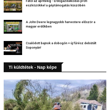
Fától az aprítékig - Erdőgazdálkodás profi
eszközökkel a géptámogatás küszöbén
A John Deere legnagyobb harvestere először a
magyar erdőkben
Csalódott bajnok a dobogón + új fűrész debütált
Soponyán!
Ti küldtétek - Nap képe