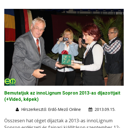
Bemutatjuk az innoLignum Sopron 2013-as díjazottjait
(+Videó, képek)
Hírszerkesztő: Erdő-Mező Online
2013.09.15.
Összesen hat céget díjaztak a 2013-as innoLignum
Sopron erdészeti és faipari kiállításon szeptember 12-