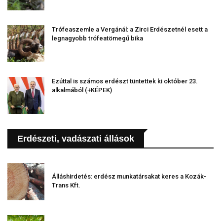
Trófeaszemle a Vergánál: a Zirci Erdészetnél esett a
legnagyobb trófeatömegű bika
Ezúttal is számos erdészt tüntettek ki október 23.
alkalmából (+KÉPEK)
Erdészeti, vadászati állások
Álláshirdetés: erdész munkatársakat keres a Kozák-
Trans Kft.