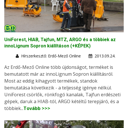
UniForest, HIAB, Tajfun, MTZ, ARGO és a többiek az
innoLignum Sopron kiállításon (+KÉPEK)
Hírszerkesztő: Erdő-Mező Online
2013.09.24.
Az Erdő-Mező Online több újdonságot, terméket is
bemutatott már az innoLignum Sopron kiállításról.
Most az eddig kihagyott termékek, standok
bemutatása következik - a teljesség igénye nélkül.
UniForest csörlők, rönkfogó kanalak, Tajfun erdészeti
gépek, daruk a HIAB-tól, ARGO kétéltű terepjáró, és a
többiek...
Tovább >>>