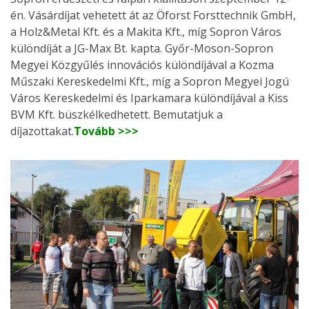
én. Vásárdíjat vehetett át az Öforst Forsttechnik GmbH,
a Holz&Metal Kft. és a Makita Kft., míg Sopron Város
különdíját a JG-Max Bt. kapta. Győr-Moson-Sopron
Megyei Közgyűlés innovációs különdíjával a Kozma
Műszaki Kereskedelmi Kft., míg a Sopron Megyei Jogú
Város Kereskedelmi és Iparkamara különdíjával a Kiss
BVM Kft. büszkélkedhetett. Bemutatjuk a
díjazottakat.
Tovább >>>