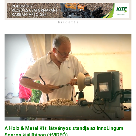
h i r d e t é s
A Holz & Metal Kft. látványos standja az innoLingum
Sopron kiállításon (+VIDEÓ)