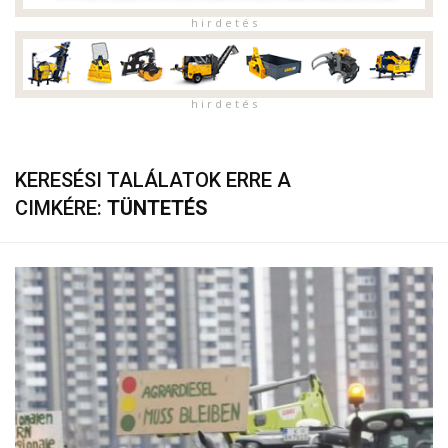
h i r d e t é s
h i r d e t é s
KERESÉSI TALÁLATOK ERRE A
CIMKÉRE:
TÜNTETÉS