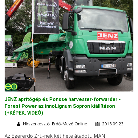
JENZ aprítógép és Ponsse harvester-forwarder -
Forest Power az innoLignum Sopron kiállításon
(+KÉPEK, VIDEÓ)
Hírszerkesztő: Erdő-Mező Online
2013.09.23.
Az Egererdő Zrt.-nek két hete átadott, MAN