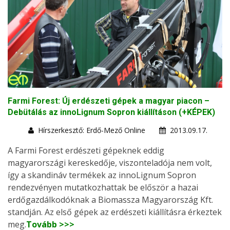
Farmi Forest: Új erdészeti gépek a magyar piacon –
Debütálás az innoLignum Sopron kiállításon (+KÉPEK)
Hírszerkesztő: Erdő-Mező Online
2013.09.17.
A Farmi Forest erdészeti gépeknek eddig
magyarországi kereskedője, viszonteladója nem volt,
így a skandináv termékek az innoLignum Sopron
rendezvényen mutatkozhattak be először a hazai
erdőgazdálkodóknak a Biomassza Magyarország Kft.
standján. Az első gépek az erdészeti kiállításra érkeztek
meg.
Tovább >>>