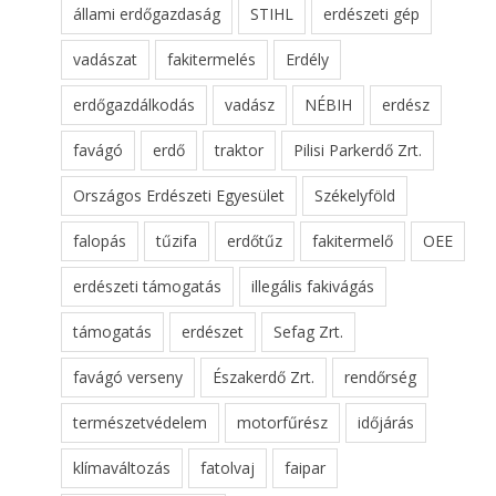
állami erdőgazdaság
STIHL
erdészeti gép
vadászat
fakitermelés
Erdély
erdőgazdálkodás
vadász
NÉBIH
erdész
favágó
erdő
traktor
Pilisi Parkerdő Zrt.
Országos Erdészeti Egyesület
Székelyföld
falopás
tűzifa
erdőtűz
fakitermelő
OEE
erdészeti támogatás
illegális fakivágás
támogatás
erdészet
Sefag Zrt.
favágó verseny
Északerdő Zrt.
rendőrség
természetvédelem
motorfűrész
időjárás
klímaváltozás
fatolvaj
faipar