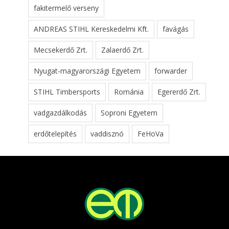
fakitermelő verseny
ANDREAS STIHL Kereskedelmi Kft.
favágás
Mecsekerdő Zrt.
Zalaerdő Zrt.
Nyugat-magyarországi Egyetem
forwarder
STIHL Timbersports
Románia
Egererdő Zrt.
vadgazdálkodás
Soproni Egyetem
erdőtelepítés
vaddisznó
FeHoVa