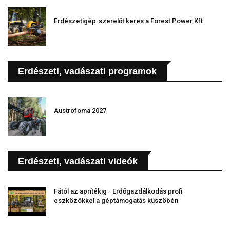
Erdészetigép-szerelőt keres a Forest Power Kft.
Erdészeti, vadászati programok
Austrofoma 2027
Erdészeti, vadászati videók
Fától az aprítékig - Erdőgazdálkodás profi
eszközökkel a géptámogatás küszöbén