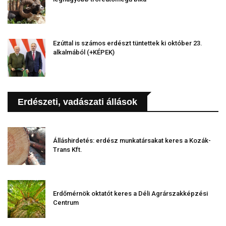
Ezúttal is számos erdészt tüntettek ki október 23.
alkalmából (+KÉPEK)
Erdészeti, vadászati állások
Álláshirdetés: erdész munkatársakat keres a Kozák-
Trans Kft.
Erdőmérnök oktatót keres a Déli Agrárszakképzési
Centrum