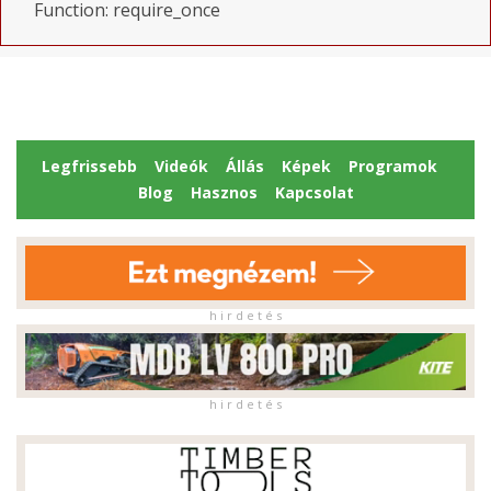
Function: require_once
Legfrissebb
Videók
Állás
Képek
Programok
Blog
Hasznos
Kapcsolat
h i r d e t é s
h i r d e t é s