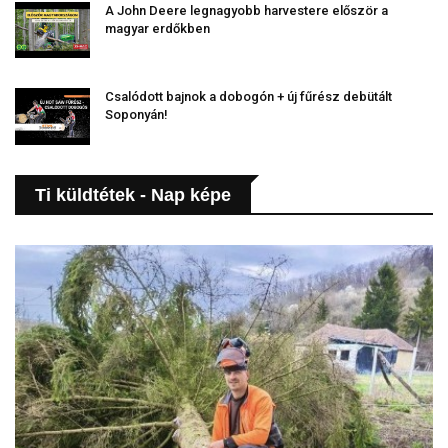
A John Deere legnagyobb harvestere először a
magyar erdőkben
Csalódott bajnok a dobogón + új fűrész debütált
Soponyán!
Ti küldtétek - Nap képe