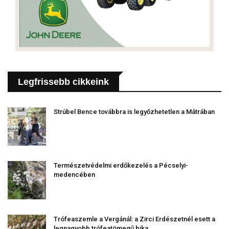
Legfrissebb cikkeink
Strúbel Bence továbbra is legyőzhetetlen a Mátrában
Természetvédelmi erdőkezelés a Pécselyi-
medencében
Trófeaszemle a Vergánál: a Zirci Erdészetnél esett a
legnagyobb trófeatömegű bika