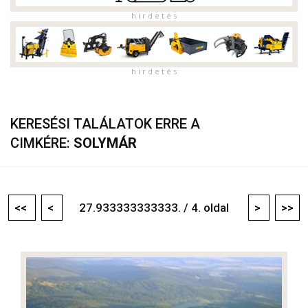
h i r d e t é s
h i r d e t é s
KERESÉSI TALÁLATOK ERRE A
CIMKÉRE:
SOLYMÁR
<<
<
27.933333333333. / 4. oldal
>
>>